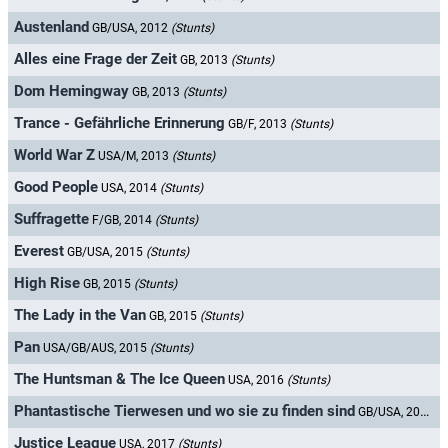
Austenland
GB/USA, 2012
(Stunts)
Alles eine Frage der Zeit
GB, 2013
(Stunts)
Dom Hemingway
GB, 2013
(Stunts)
Trance - Gefährliche Erinnerung
GB/F, 2013
(Stunts)
World War Z
USA/M, 2013
(Stunts)
Good People
USA, 2014
(Stunts)
Suffragette
F/GB, 2014
(Stunts)
Everest
GB/USA, 2015
(Stunts)
High Rise
GB, 2015
(Stunts)
The Lady in the Van
GB, 2015
(Stunts)
Pan
USA/GB/AUS, 2015
(Stunts)
The Huntsman & The Ice Queen
USA, 2016
(Stunts)
Phantastische Tierwesen und wo sie zu finden sind
GB/USA, 2016
(S
Justice League
USA, 2017
(Stunts)