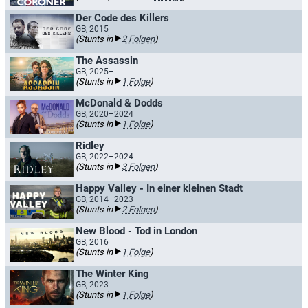
Der Code des Killers
GB, 2015
(Stunts in
2 Folgen
)
The Assassin
GB, 2025–
(Stunts in
1 Folge
)
McDonald & Dodds
GB, 2020–2024
(Stunts in
1 Folge
)
Ridley
GB, 2022–2024
(Stunts in
3 Folgen
)
Happy Valley - In einer kleinen Stadt
GB, 2014–2023
(Stunts in
2 Folgen
)
New Blood - Tod in London
GB, 2016
(Stunts in
1 Folge
)
The Winter King
GB, 2023
(Stunts in
1 Folge
)