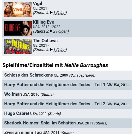
Vigil
GB, 2021–
(Stunts in
1 Folge
)
Killing Eve
USA, 2018–2022
(Stunts in
2 Folgen
)
The Outlaws
GB, 2021–
(Stunts in
1 Folge
)
Spielfilme/Einzeltitel mit
Nellie Burroughes
Schloss des Schreckens
GB, 2009
(Schauspielerin)
Harry Potter und die Heiligtümer des Todes - Teil 1
GB/USA, 2010
(S
Wolfman
USA, 2010
(Stunts)
Harry Potter und die Heiligtümer des Todes - Teil 2
GB/USA, 2011
(S
Hugo Cabret
USA, 2011
(Stunts)
Sherlock Holmes: Spiel im Schatten
USA, 2011
(Stunts)
Zwei an einem Tag
USA, 2011
(Stunts)