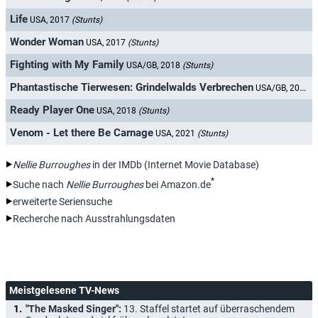
Life
USA, 2017
(Stunts)
Wonder Woman
USA, 2017
(Stunts)
Fighting with My Family
USA/GB, 2018
(Stunts)
Phantastische Tierwesen: Grindelwalds Verbrechen
USA/GB, 2018
(
Ready Player One
USA, 2018
(Stunts)
Venom - Let there Be Carnage
USA, 2021
(Stunts)
Nellie Burroughes
in der IMDb (Internet Movie Database)
*
Suche nach
Nellie Burroughes
bei Amazon.de
erweiterte Seriensuche
Recherche nach Ausstrahlungsdaten
Meistgelesene TV-News
"The Masked Singer":
13. Staffel startet auf überraschendem