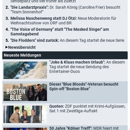
Sendeplatz und viel früher als zuletzt
"Die Landarztpraxis":
Dr. Sarah König (Caroline Frier) besucht
"Team Sonnenhof"
Melissa Naschenweng statt DJ Ötzi:
Neue Moderatorin für
Weihnachtsshow von ORF und BR
"The Voice of Germany" statt "The Masked Singer" am
Samstagabend
"Die Flodders" sind zurück:
An diesem Tag startet die neue Serie
Newsübersicht
Neueste Meldungen
"Joko & Klaas machen Urlaub":
An diesem
Tag startet die neue Sendung des
Entertainer-Duos
Dieser "Blue Bloods"-Veteran besucht
Spin-off "Boston Blue"
Quoten:
ZDF punktet mit Krimi-Aufgüssen,
Sat.1 mit Zweitliga-Auftakt
50 Jahre "Kölner Treff":
WDR feiert mit