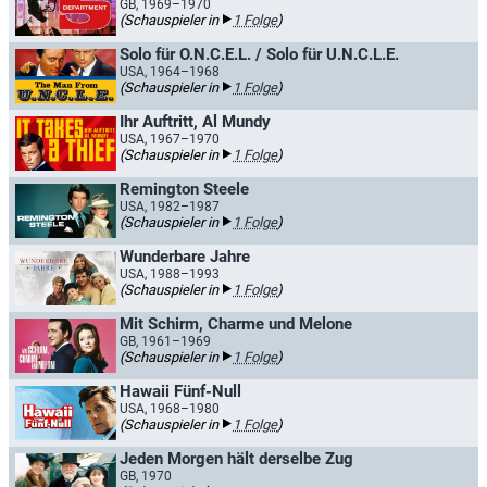
GB, 1969–1970
(Schauspieler in
1 Folge
)
Solo für O.N.C.E.L. / Solo für U.N.C.L.E.
USA, 1964–1968
(Schauspieler in
1 Folge
)
Ihr Auftritt, Al Mundy
USA, 1967–1970
(Schauspieler in
1 Folge
)
Remington Steele
USA, 1982–1987
(Schauspieler in
1 Folge
)
Wunderbare Jahre
USA, 1988–1993
(Schauspieler in
1 Folge
)
Mit Schirm, Charme und Melone
GB, 1961–1969
(Schauspieler in
1 Folge
)
Hawaii Fünf-Null
USA, 1968–1980
(Schauspieler in
1 Folge
)
Jeden Morgen hält derselbe Zug
GB, 1970