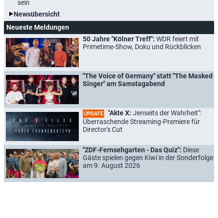
sein
Newsübersicht
Neueste Meldungen
50 Jahre "Kölner Treff":
WDR feiert mit
Primetime-Show, Doku und Rückblicken
"The Voice of Germany" statt "The Masked
Singer" am Samstagabend
"Akte X:
Jenseits der Wahrheit":
UPDATE
Überraschende Streaming-Premiere für
Director's Cut
"ZDF-Fernsehgarten - Das Quiz":
Diese
Gäste spielen gegen Kiwi in der Sonderfolge
am 9. August 2026