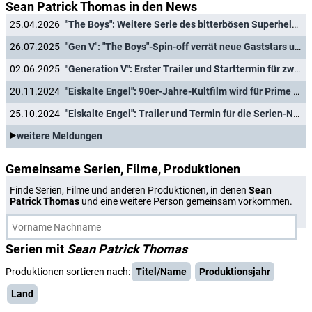
Sean Patrick Thomas in den News
25.04.2026
"The Boys": Weitere Serie des bitterbösen Superhelden-Franchises abgesetzt
26.07.2025
"Gen V": "The Boys"-Spin-off verrät neue Gaststars und frisches Geheimnis
02.06.2025
"Generation V": Erster Trailer und Starttermin für zweite Staffel des "The Boys"-Ablegers
20.11.2024
"Eiskalte Engel": 90er-Jahre-Kultfilm wird für Prime Video auf Staffellänge gestreckt
25.10.2024
"Eiskalte Engel": Trailer und Termin für die Serien-Neuauflage
weitere Meldungen
Gemeinsame Serien, Filme, Produktionen
Finde Serien, Filme und anderen Produktionen, in denen
Sean
Patrick Thomas
und eine weitere Person gemeinsam vorkommen.
Serien mit
Sean Patrick Thomas
Produktionen sortieren nach:
Titel/Name
Produktionsjahr
Land