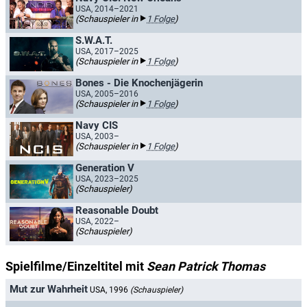
USA, 2014–2021
(Schauspieler in
1 Folge
)
S.W.A.T.
USA, 2017–2025
(Schauspieler in
1 Folge
)
Bones - Die Knochenjägerin
USA, 2005–2016
(Schauspieler in
1 Folge
)
Navy CIS
USA, 2003–
(Schauspieler in
1 Folge
)
Generation V
USA, 2023–2025
(Schauspieler)
Reasonable Doubt
USA, 2022–
(Schauspieler)
Spielfilme/Einzeltitel mit
Sean Patrick Thomas
Mut zur Wahrheit
USA, 1996
(Schauspieler)