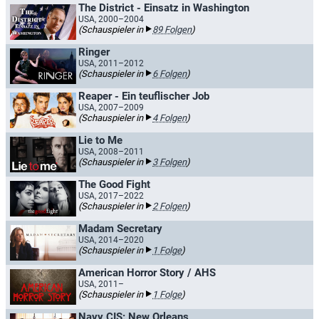
The District - Einsatz in Washington
USA, 2000–2004
(Schauspieler in
89 Folgen
)
Ringer
USA, 2011–2012
(Schauspieler in
6 Folgen
)
Reaper - Ein teuflischer Job
USA, 2007–2009
(Schauspieler in
4 Folgen
)
Lie to Me
USA, 2008–2011
(Schauspieler in
3 Folgen
)
The Good Fight
USA, 2017–2022
(Schauspieler in
2 Folgen
)
Madam Secretary
USA, 2014–2020
(Schauspieler in
1 Folge
)
American Horror Story / AHS
USA, 2011–
(Schauspieler in
1 Folge
)
Navy CIS: New Orleans