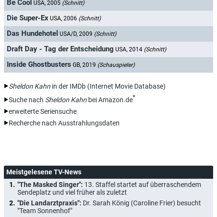
Be Cool
USA, 2005
(Schnitt)
Die Super-Ex
USA, 2006
(Schnitt)
Das Hundehotel
USA/D, 2009
(Schnitt)
Draft Day - Tag der Entscheidung
USA, 2014
(Schnitt)
Inside Ghostbusters
GB, 2019
(Schauspieler)
Sheldon Kahn
in der IMDb (Internet Movie Database)
*
Suche nach
Sheldon Kahn
bei Amazon.de
erweiterte Seriensuche
Recherche nach Ausstrahlungsdaten
Meistgelesene TV-News
"The Masked Singer":
13. Staffel startet auf überraschendem
Sendeplatz und viel früher als zuletzt
"Die Landarztpraxis":
Dr. Sarah König (Caroline Frier) besucht
"Team Sonnenhof"