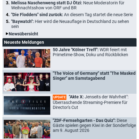
Melissa Naschenweng statt DJ Ötzi:
Neue Moderatorin für
Weihnachtsshow von ORF und BR
"Die Flodders" sind zurück:
An diesem Tag startet die neue Serie
"Baywatch":
Hier wird die Neuauflage in Deutschland zu sehen
sein
Newsübersicht
Neueste Meldungen
50 Jahre "Kölner Treff":
WDR feiert mit
Primetime-Show, Doku und Rückblicken
"The Voice of Germany" statt "The Masked
Singer" am Samstagabend
"Akte X:
Jenseits der Wahrheit":
UPDATE
Überraschende Streaming-Premiere für
Director's Cut
"ZDF-Fernsehgarten - Das Quiz":
Diese
Gäste spielen gegen Kiwi in der Sonderfolge
am 9. August 2026