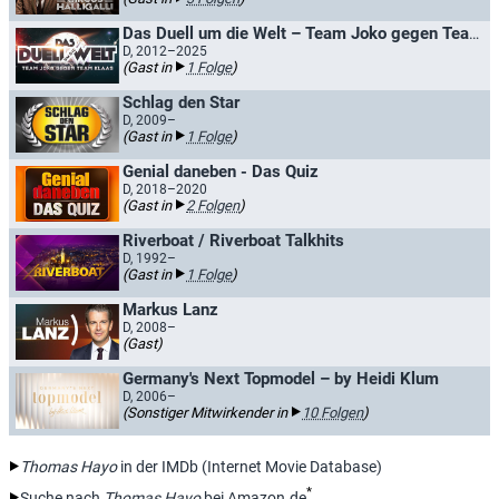
Das Duell um die Welt – Team Joko gegen Team Klaas / Joko gegen Klaas - Das Duell um die Welt
D, 2012–2025
(Gast in
1 Folge
)
Schlag den Star
D, 2009–
(Gast in
1 Folge
)
Genial daneben - Das Quiz
D, 2018–2020
(Gast in
2 Folgen
)
Riverboat / Riverboat Talkhits
D, 1992–
(Gast in
1 Folge
)
Markus Lanz
D, 2008–
(Gast)
Germany's Next Topmodel – by Heidi Klum
D, 2006–
(Sonstiger Mitwirkender in
10 Folgen
)
Thomas Hayo
in der IMDb (Internet Movie Database)
*
Suche nach
Thomas Hayo
bei Amazon.de