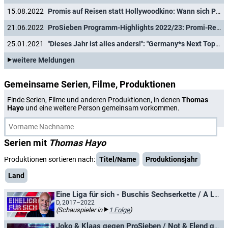
15.08.2022
Promis auf Reisen statt Hollywoodkino: Wann sich ProSieben von den Sonntags-Blockbustern trennt
21.06.2022
ProSieben Programm-Highlights 2022/23: Promi-Reise-Challenges entern Sonntagabend, "Wok-WM" feiert Comeback
25.01.2021
"Dieses Jahr ist alles anders!": "Germany*s Next Topmodel" wirbt mit Diversity
weitere Meldungen
Gemeinsame Serien, Filme, Produktionen
Finde Serien, Filme und anderen Produktionen, in denen
Thomas
Hayo
und eine weitere Person gemeinsam vorkommen.
Serien mit
Thomas Hayo
Produktionen sortieren nach:
Titel/Name
Produktionsjahr
Land
Eine Liga für sich - Buschis Sechserkette / A League of Their Own
D, 2017–2022
(Schauspieler in
1 Folge
)
Joko & Klaas gegen ProSieben / Not & Elend gegen ProSieben