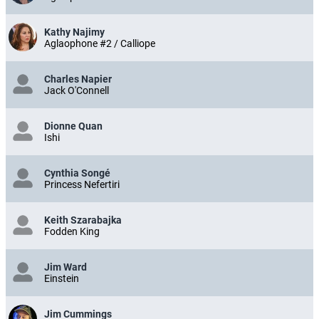
Kathy Najimy
Aglaophone #2 / Calliope
Charles Napier
Jack O'Connell
Dionne Quan
Ishi
Cynthia Songé
Princess Nefertiri
Keith Szarabajka
Fodden King
Jim Ward
Einstein
Jim Cummings