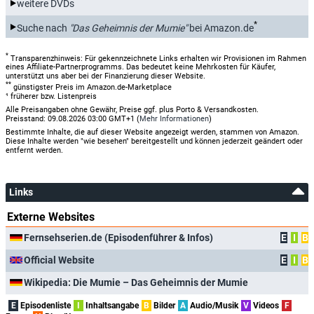
weitere DVDs
*
Suche nach
"Das Geheimnis der Mumie"
bei Amazon.de
*
Transparenzhinweis: Für gekennzeichnete Links erhalten wir Provisionen im Rahmen
eines Affiliate-Partnerprogramms. Das bedeutet keine Mehrkosten für Käufer,
unterstützt uns aber bei der Finanzierung dieser Website.
**
günstigster Preis im Amazon.de-Marketplace
¹ früherer bzw. Listenpreis
Alle Preisangaben ohne Gewähr, Preise ggf. plus Porto & Versandkosten.
Preisstand: 09.08.2026 03:00 GMT+1 (
Mehr Informationen
)
Bestimmte Inhalte, die auf dieser Website angezeigt werden, stammen von Amazon.
Diese Inhalte werden "wie besehen" bereitgestellt und können jederzeit geändert oder
entfernt werden.
Links
Externe Websites
Fernsehserien.de (Episodenführer & Infos)
E
I
B
Official Website
E
I
B
Wikipedia: Die Mumie – Das Geheimnis der Mumie
E
Episodenliste
I
Inhaltsangabe
B
Bilder
A
Audio/Musik
V
Videos
F