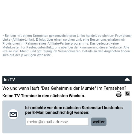
* Bei den mit einem Sternchen gekennzeichneten Links handelt es sich um Provisions-
Links (Affiliate-Links). Erfolgt über einen solchen Link eine Bestellung, erhalten wir
Provisionen im Rahmen eines Affiliate-Partnerprogramms. Das bedeutet keine
Mehrkosten für Käufer, unterstützt uns aber bei der Finanzierung dieser Website. Alle
Preise inkl. MwSt. und ggf. zuzüglich Versandkosten. Details zu den Angeboten finden
sich auf der jeweiligen Webseite.
Im TV
Wo und wann läuft "Das Geheimnis der Mumie" im Fernsehen?
Keine TV-Termine in den nächsten Wochen.
Ich möchte vor dem nächsten Serienstart kostenlos
per E-Mail benachrichtigt werden:
weiter