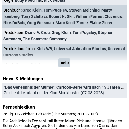
Regie:
Eddy Houchins
,
Dick Sebast
Drehbuch:
Greg Klein
,
Tom Pugsley
,
Steven Melching
,
Marty
Isenberg
,
Tony Schillaci
,
Robert N. Skir
,
William Forrest Cluverius
,
Nick DuBois
,
Greg Weisman
,
Marc Scott Zicree
,
Elaine Zicree
Produktion:
Diane A. Crea
,
Greg Klein
,
Tom Pugsley
,
Stephen
Sommers
,
The Sommers Company
Produktionsfirma:
Kids' WB
,
Universal Animation Studios
,
Universal
Cartoon Studios
mehr
Musik:
George Gabriel
News & Meldungen
"Das Geheimnis der Mumie": Cartoon-Serie wird nach 15 Jahren wieder ausgegraben
Zeichentrickadaption der Kino-Blockbuster (07.08.2023)
Fernsehlexikon
26 tlg. US Zeichentrickserie (The Mummy; 2001-2003).
Die Archäologin Evy reist mit ihrem Mann Rick und ihrem elfjährigen
Sohn Alex nach Ägypten. Sie finden das Armband von Osiris, dem