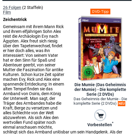
26 Folgen
(2 Staffeln)
DVD-Tipp
Film
Zeichentrick
Gemeinsam mit ihrem Mann Rick
und ihrem elfjährigen Sohn Alex
reist die Archäologin Evy nach
Ägypten. Alex freut sich riesig
über den Tapetenwechsel, findet
er hier doch alles, was ihn
interessiert: Von seinem Vater
hat er den Sinn für Spaß und
Abenteuer geerbt, von seiner
Mutter die Faszination für antike
Kulturen. Schon kurze Zeit später
machen Evy, Rick und Alex eine
spannende Entdeckung: In einem
Die Mumie (Das Geheimnis
alten Tempel finden sie das
der Mumie) - Die komplette
Armband von Osiris, dem König
Serie (2 DVDs)
der Unterwelt. Man sagt, der
Das Geheimnis der Mumie - Die
Träger des Armbandes habe die
komplette Serie (2 DVDs)
NEU
Kraft, Berge zu versetzen und
alles Schlechte von der Welt
abzuwehren. Als sich Alex den
wertvollen Fund später noch
*
Vorbestellen
einmal anschauen möchte,
schlingt sich das Armband unlösbar um sein Handgelenk. Als der