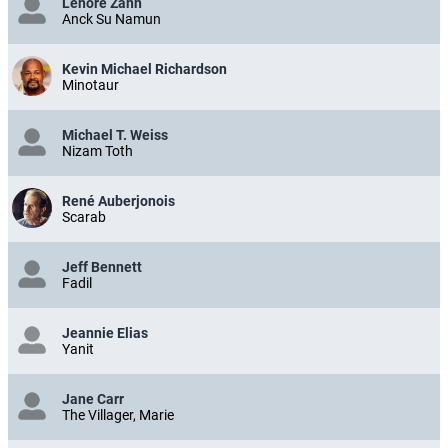
Lenore Zann
Anck Su Namun
Kevin Michael Richardson
Minotaur
Michael T. Weiss
Nizam Toth
René Auberjonois
Scarab
Jeff Bennett
Fadil
Jeannie Elias
Yanit
Jane Carr
The Villager, Marie