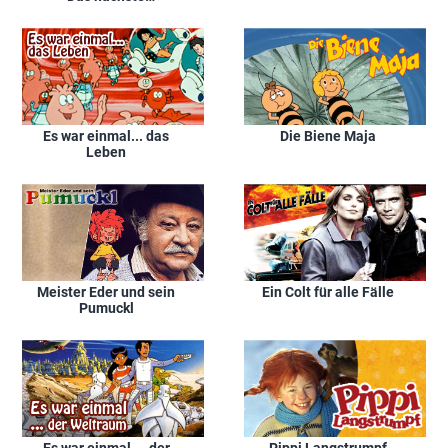
Jahrhundert
Es war einmal... das
Die Biene Maja
Leben
Meister Eder und sein
Ein Colt für alle Fälle
Pumuckl