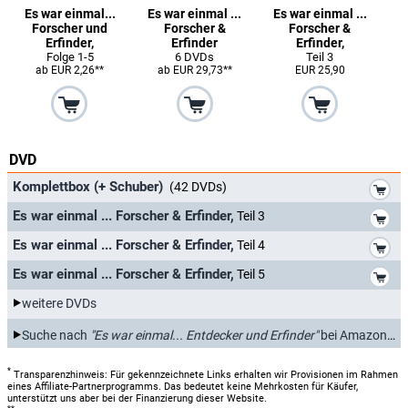
Es war einmal...
Es war einmal ...
Es war einmal ...
Forscher und
Forscher &
Forscher &
Erfinder,
Erfinder
Erfinder,
Folge 1-5
6 DVDs
Teil 3
ab EUR 2,26**
ab EUR 29,73**
EUR 25,90
DVD
*
Komplettbox (+ Schuber)
(42 DVDs)
*
Es war einmal ... Forscher & Erfinder,
Teil 3
*
Es war einmal ... Forscher & Erfinder,
Teil 4
*
Es war einmal ... Forscher & Erfinder,
Teil 5
weitere DVDs
Suche nach
"Es war einmal... Entdecker und Erfinder"
bei Amazon.de
*
Transparenzhinweis: Für gekennzeichnete Links erhalten wir Provisionen im Rahmen
eines Affiliate-Partnerprogramms. Das bedeutet keine Mehrkosten für Käufer,
unterstützt uns aber bei der Finanzierung dieser Website.