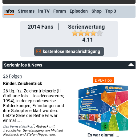
Infos
Streams
im TV
Forum
Episoden
Shop
Top 3
2014
Fans
Serienwertung
4.11
Serieninfos & News
26 Folgen
DVD-Tipp
Kinder, Zeichentrick
26-tlg. frz. Zeichentrickserie (Il
était une fois ... les découvreurs;
1994), in der episodenweise
Entdeckungen, Erfindungen und
ihre Schöpfer erklärt wurden.
Letzte Serie der Reihe Es war
einmal ... .
*
Das Fernsehlexikon
, Abdruck mit
freundlicher Genehmigung von Michael
Reufsteck und Stefan Niggemeier.
Es war einmal ...