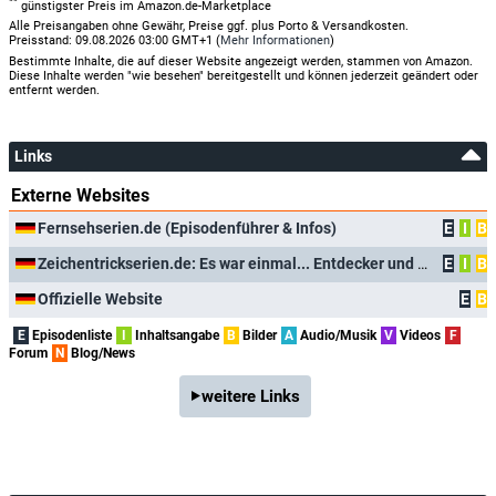
**
günstigster Preis im Amazon.de-Marketplace
Alle Preisangaben ohne Gewähr, Preise ggf. plus Porto & Versandkosten.
Preisstand: 09.08.2026 03:00 GMT+1 (
Mehr Informationen
)
Bestimmte Inhalte, die auf dieser Website angezeigt werden, stammen von Amazon.
Diese Inhalte werden "wie besehen" bereitgestellt und können jederzeit geändert oder
entfernt werden.
Links
Externe Websites
Fernsehserien.de (Episodenführer & Infos)
E
I
B
Zeichentrickserien.de: Es war einmal... Entdecker und Erfinder
E
I
B
Offizielle Website
E
B
E
Episodenliste
I
Inhaltsangabe
B
Bilder
A
Audio/Musik
V
Videos
F
Forum
N
Blog/News
weitere Links