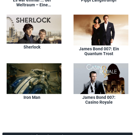
Es war einmal ... der
Pippi Langstrumpf
Weltraum – Eine
phantastische Reise
durch das Universum
Sherlock
James Bond 007: Ein
Quantum Trost
Iron Man
James Bond 007:
Casino Royale