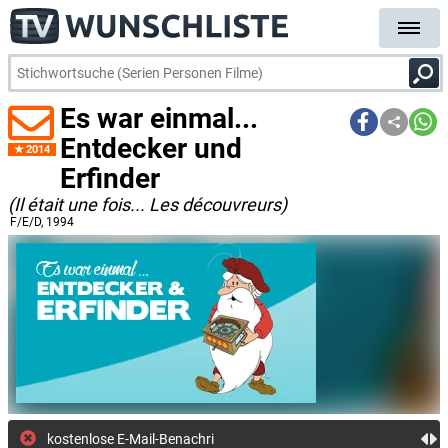
Es war einmal...
Entdecker und
2014
Erfinder
(Il était une fois... Les découvreurs)
F/E/D
, 1994
kostenlose E-Mail-Benachrichtigung bei Streaming- oder TV