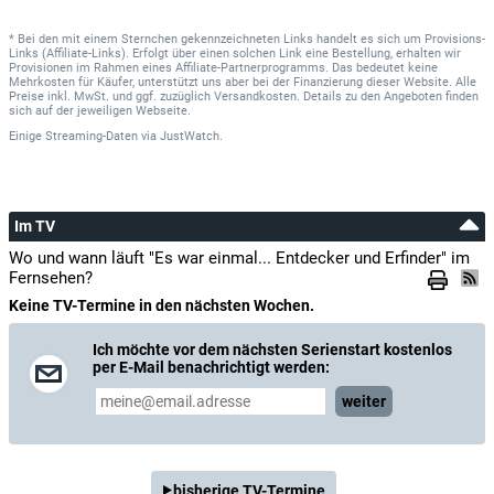
* Bei den mit einem Sternchen gekennzeichneten Links handelt es sich um Provisions-
Links (Affiliate-Links). Erfolgt über einen solchen Link eine Bestellung, erhalten wir
Provisionen im Rahmen eines Affiliate-Partnerprogramms. Das bedeutet keine
Mehrkosten für Käufer, unterstützt uns aber bei der Finanzierung dieser Website. Alle
Preise inkl. MwSt. und ggf. zuzüglich Versandkosten. Details zu den Angeboten finden
sich auf der jeweiligen Webseite.
Einige Streaming-Daten
via
JustWatch.
Im TV
Wo und wann läuft "Es war einmal... Entdecker und Erfinder" im
Fernsehen?
Keine TV-Termine in den nächsten Wochen.
Ich möchte vor dem nächsten Serienstart kostenlos
per E-Mail benachrichtigt werden:
weiter
bisherige TV-Termine