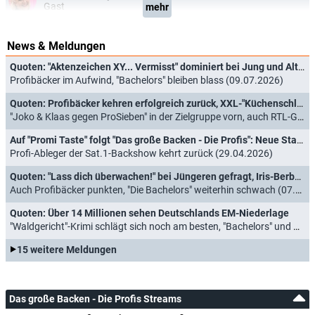
Gast
mehr
News & Meldungen
Quoten: "Aktenzeichen XY... Vermisst" dominiert bei Jung und Alt trotz Rückgang
Profibäcker im Aufwind, "Bachelors" bleiben blass (09.07.2026)
Quoten: Profibäcker kehren erfolgreich zurück, XXL-"Küchenschlacht" schmiert ab
"Joko & Klaas gegen ProSieben" in der Zielgruppe vorn, auch RTL-Gehaltsranking punktet (28.05.2026)
Auf "Promi Taste" folgt "Das große Backen - Die Profis": Neue Staffel in Sicht
Profi-Ableger der Sat.1-Backshow kehrt zurück (29.04.2026)
Quoten: "Lass dich überwachen!" bei Jüngeren gefragt, Iris-Berben-Film siegt beim Gesamtpublikum
Auch Profibäcker punkten, "Die Bachelors" weiterhin schwach (07.08.2025)
Quoten: Über 14 Millionen sehen Deutschlands EM-Niederlage
"Waldgericht"-Krimi schlägt sich noch am besten, "Bachelors" und Profibäcker ohne Chance (24.07.2025)
15 weitere Meldungen
Das große Backen - Die Profis Streams