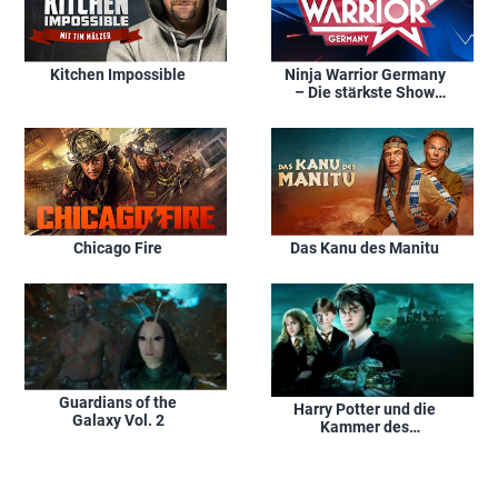
Kitchen Impossible
Ninja Warrior Germany
– Die stärkste Show
Deutschlands
Chicago Fire
Das Kanu des Manitu
Guardians of the
Harry Potter und die
Galaxy Vol. 2
Kammer des
Schreckens