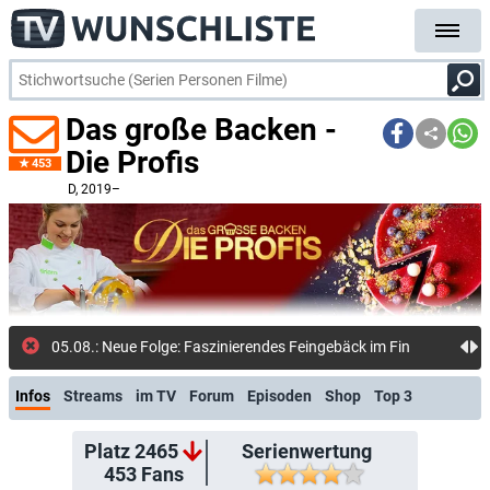
Das große Backen -
Die Profis
453
D
, 2019–
05.08.: Neue Folge: Faszinierendes Feingebäck im Finale (waiputhek)
Infos
Streams
im TV
Forum
Episoden
Shop
Top 3
Platz 2465
Serienwertung
453
Fans