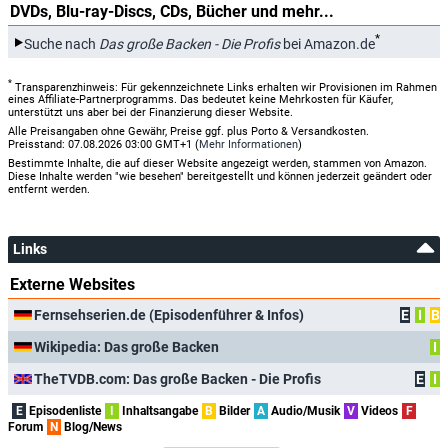
DVDs, Blu-ray-Discs, CDs, Bücher und mehr...
*
Suche nach
Das große Backen - Die Profis
bei Amazon.de
*
Transparenzhinweis: Für gekennzeichnete Links erhalten wir Provisionen im Rahmen
eines Affiliate-Partnerprogramms. Das bedeutet keine Mehrkosten für Käufer,
unterstützt uns aber bei der Finanzierung dieser Website.
Alle Preisangaben ohne Gewähr, Preise ggf. plus Porto & Versandkosten.
Preisstand: 07.08.2026 03:00 GMT+1 (
Mehr Informationen
)
Bestimmte Inhalte, die auf dieser Website angezeigt werden, stammen von Amazon.
Diese Inhalte werden "wie besehen" bereitgestellt und können jederzeit geändert oder
entfernt werden.
Links
Externe Websites
Fernsehserien.de (Episodenführer & Infos)
E
I
B
Wikipedia: Das große Backen
I
TheTVDB.com: Das große Backen - Die Profis
E
I
E
Episodenliste
I
Inhaltsangabe
B
Bilder
A
Audio/Musik
V
Videos
F
Forum
N
Blog/News