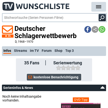
Deutscher
Schlagerwettbewerb
35
kostenlose E-Mail-Benachrichtigung bei Streaming- oder TV-Start
D
, 1968–1970
Infos
Streams
im TV
Forum
Shop
Top 3
35
Fans
Serienwertung
Serieninfos & News
Noch keine Inhaltsangabe
DVD-Tipp
vorhanden.