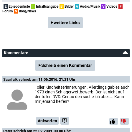
E
Episodenliste
I
Inhaltsangabe
B
Bilder
A
Audio/Musik
V
Videos
F
Forum
N
Blog/News
weitere Links
Kommentare
Schreib einen Kommentar
Saarfalk
schrieb am 11.06.2016, 21.21 Uhr:
Toller Kindheitserinnerungen. Allerdings gab es auch
1973 einen Schlagerwettbewerb. Der ist nicht auf
der tollen DVD. Genau den suche ich aber.... Kann
mir jemand helfen?
Antworten
Peter
schrieb am 22.02.2009, 00.00 Uhr: