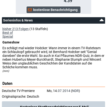
4.39
Serieninfos & News
bisher 213 Folgen
(13 Staffeln)
Best of
Special
Gameshow
Es schlägt mal wieder Hoëcker: Wann immer in einem TV-Rateteam
ein Schlaukopf gebraucht wird, ist Bernhard Hoëcker seit "Genial
daneben" die erste Wahl. So auch in Kai Pflaumes NDR-Quiz, in dem er
neben Hubertus Meyer-Burckhardt, Stephanie Stumph und Wincent
Weiss den unglaublichen Geschichten der Kandidaten auf die
Schliche kommen muss.
(mm)
Daten
Deutsche TV-Premiere
Mo, 14.
07.2014
(
NDR
)
Originalsprache:
Deutsch
Kostenlose Startbenachrichtigung per E-Mail