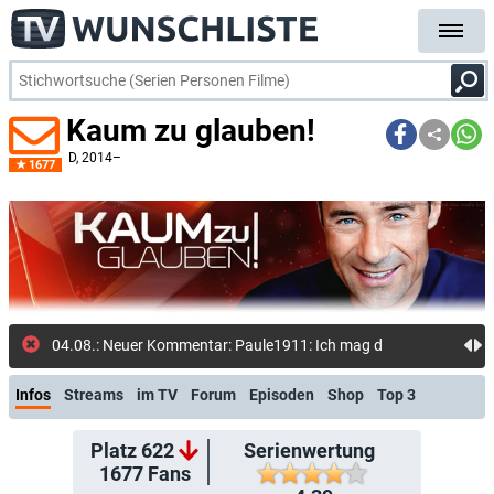
Kaum zu glauben!
D
, 2014–
1677
04.08.: Neuer Kommentar: Paule1911: Ich mag die Sendung total gerne, f
Infos
Streams
im TV
Forum
Episoden
Shop
Top 3
Platz 622
Serienwertung
1677
Fans