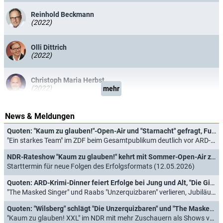
Reinhold Beckmann
(2022)
Olli Dittrich
(2022)
Christoph Maria Herbst
(2022)
mehr
News & Meldungen
Quoten: "Kaum zu glauben!"-Open-Air und "Starnacht" gefragt, Fußball bei Jüngeren obenauf
"Ein starkes Team" im ZDF beim Gesamtpublikum deutlich vor ARD-Thriller (12.07.2026)
NDR-Rateshow "Kaum zu glauben!" kehrt mit Sommer-Open-Air zurück
Starttermin für neue Folgen des Erfolgsformats (12.05.2026)
Quoten: ARD-Krimi-Dinner feiert Erfolge bei Jung und Alt, "Die Giovanni Zarrella Show" hat das Nachsehen
"The Masked Singer" und Raabs "Unzerquizbaren" verlieren, Jubiläum von "Kaum zu glauben!" überrascht (23.11.2025)
Quoten: "Wilsberg" schlägt "Die Unzerquizbaren" und "The Masked Singer" bei Jung und Alt
"Kaum zu glauben! XXL" im NDR mit mehr Zuschauern als Shows von RTL und ProSieben (16.11.2025)