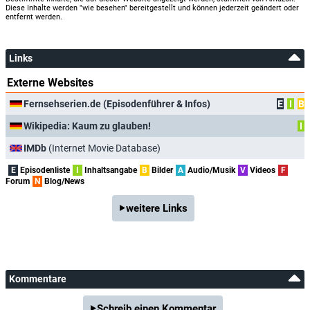
Diese Inhalte werden "wie besehen" bereitgestellt und können jederzeit geändert oder
entfernt werden.
Links
Externe Websites
Fernsehserien.de (Episodenführer & Infos)
E
I
B
Wikipedia: Kaum zu glauben!
I
IMDb
(Internet Movie Database)
E
Episodenliste
I
Inhaltsangabe
B
Bilder
A
Audio/Musik
V
Videos
F
Forum
N
Blog/News
weitere Links
Kommentare
Schreib einen Kommentar