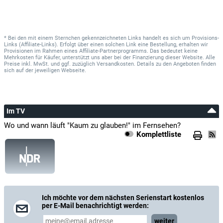
* Bei den mit einem Sternchen gekennzeichneten Links handelt es sich um Provisions-
Links (Affiliate-Links). Erfolgt über einen solchen Link eine Bestellung, erhalten wir
Provisionen im Rahmen eines Affiliate-Partnerprogramms. Das bedeutet keine
Mehrkosten für Käufer, unterstützt uns aber bei der Finanzierung dieser Website. Alle
Preise inkl. MwSt. und ggf. zuzüglich Versandkosten. Details zu den Angeboten finden
sich auf der jeweiligen Webseite.
Im TV
Wo und wann läuft "Kaum zu glauben!" im Fernsehen?
Komplettliste
Ich möchte vor dem nächsten Serienstart kostenlos
per E-Mail benachrichtigt werden:
weiter