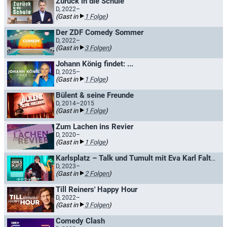
Zurück in die Schule
D, 2022–
(Gast in
1 Folge
)
Der ZDF Comedy Sommer
D, 2022–
(Gast in
3 Folgen
)
Johann König findet: ...
D, 2025–
(Gast in
1 Folge
)
Bülent & seine Freunde
D, 2014–2015
(Gast in
1 Folge
)
Zum Lachen ins Revier
D, 2020–
(Gast in
1 Folge
)
Karlsplatz – Talk und Tumult mit Eva Karl Faltermeier
D, 2023–
(Gast in
2 Folgen
)
Till Reiners' Happy Hour
D, 2022–
(Gast in
3 Folgen
)
Comedy Clash