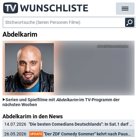
Abdelkarim
ZDF/Guido Schröder.
Serien und Spielfilme mit
Abdelkarim
im TV-Programm der
nächsten Wochen
Abdelkarim in den News
14.07.2026
"Die besten Comedians Deutschlands": In Sat.1 darf wieder gelacht werden
"Der ZDF Comedy Sommer" kehrt nach Pause zurück - mit festem Moderator
26.05.2026
UPDATE