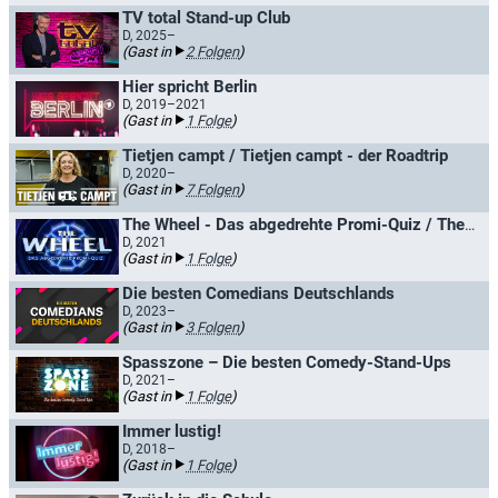
TV total Stand-up Club
D, 2025–
(Gast in
2 Folgen
)
Hier spricht Berlin
D, 2019–2021
(Gast in
1 Folge
)
Tietjen campt / Tietjen campt - der Roadtrip
D, 2020–
(Gast in
7 Folgen
)
The Wheel - Das abgedrehte Promi-Quiz / The Wheel - Promis drehen am Rad
D, 2021
(Gast in
1 Folge
)
Die besten Comedians Deutschlands
D, 2023–
(Gast in
3 Folgen
)
Spasszone – Die besten Comedy-Stand-Ups
D, 2021–
(Gast in
1 Folge
)
Immer lustig!
D, 2018–
(Gast in
1 Folge
)