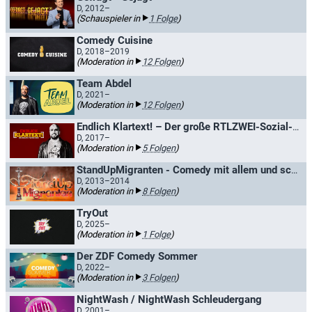
D, 2012–
(Schauspieler in
1 Folge
)
Comedy Cuisine
D, 2018–2019
(Moderation in
12 Folgen
)
Team Abdel
D, 2021–
(Moderation in
12 Folgen
)
Endlich Klartext! – Der große RTLZWEI-Sozial-Check / Endlich Klartext! - Der große RTLZWEI Politiker-Check
D, 2017–
(Moderation in
5 Folgen
)
StandUpMigranten - Comedy mit allem und scharf
D, 2013–2014
(Moderation in
8 Folgen
)
TryOut
D, 2025–
(Moderation in
1 Folge
)
Der ZDF Comedy Sommer
D, 2022–
(Moderation in
3 Folgen
)
NightWash / NightWash Schleudergang
D, 2001–