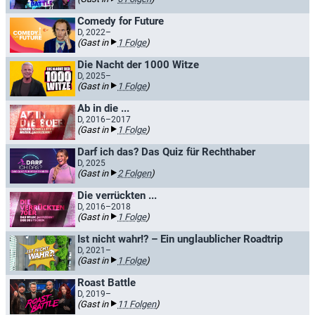
Comedy for Future
D, 2022–
(Gast in
1 Folge
)
Die Nacht der 1000 Witze
D, 2025–
(Gast in
1 Folge
)
Ab in die ...
D, 2016–2017
(Gast in
1 Folge
)
Darf ich das? Das Quiz für Rechthaber
D, 2025
(Gast in
2 Folgen
)
Die verrückten ...
D, 2016–2018
(Gast in
1 Folge
)
Ist nicht wahr!? – Ein unglaublicher Roadtrip
D, 2021–
(Gast in
1 Folge
)
Roast Battle
D, 2019–
(Gast in
11 Folgen
)