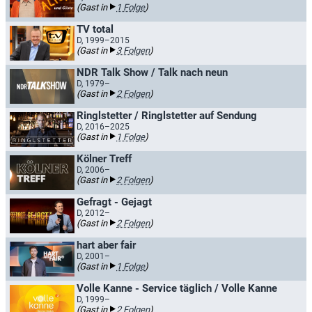
(Gast in
1 Folge
)
TV total
D, 1999–2015
(Gast in
3 Folgen
)
NDR Talk Show / Talk nach neun
D, 1979–
(Gast in
2 Folgen
)
Ringlstetter / Ringlstetter auf Sendung
D, 2016–2025
(Gast in
1 Folge
)
Kölner Treff
D, 2006–
(Gast in
2 Folgen
)
Gefragt - Gejagt
D, 2012–
(Gast in
2 Folgen
)
hart aber fair
D, 2001–
(Gast in
1 Folge
)
Volle Kanne - Service täglich / Volle Kanne
D, 1999–
(Gast in
2 Folgen
)