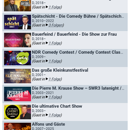
D, 2018–
(Gast in
1 Folge
)
Spätschicht - Die Comedy Bühne / Spätschicht - Die SWR Comedy Bühne
D, 2010–2022
(Gast in
3 Folgen
)
Bauerfeind / Bauerfeind - Die Show zur Frau
D, 2018–
(Gast in
1 Folge
)
NDR Comedy Contest / Comedy Contest Classics
D, 2009–
(Gast in
1 Folge
)
Das große Kleinkunstfestival
D, 2001–
(Gast in
1 Folge
)
Die Pierre M. Krause Show – SWR3 latenight / SWR3 Ring frei! - Die Radio-TV-Show
D, 2003–2021
(Gast in
1 Folge
)
Die ultimative Chart Show
D, 2003–
(Gast in
1 Folge
)
Alfons und Gäste
D, 2007–2025