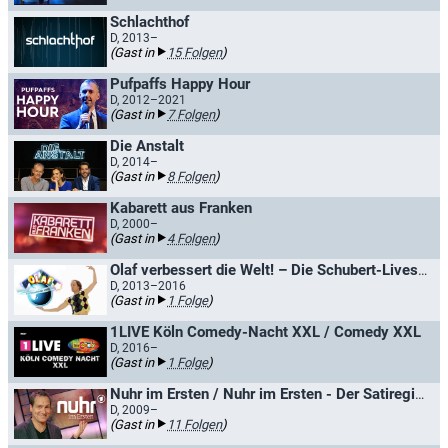
Schlachthof
D, 2013–
(Gast in
15 Folgen
)
Pufpaffs Happy Hour
D, 2012–2021
(Gast in
7 Folgen
)
Die Anstalt
D, 2014–
(Gast in
8 Folgen
)
Kabarett aus Franken
D, 2000–
(Gast in
4 Folgen
)
Olaf verbessert die Welt! – Die Schubert-Liveshow
D, 2013–2016
(Gast in
1 Folge
)
1LIVE Köln Comedy-Nacht XXL / Comedy XXL
D, 2016–
(Gast in
1 Folge
)
Nuhr im Ersten / Nuhr im Ersten - Der Satiregipfel
D, 2009–
(Gast in
11 Folgen
)