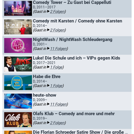
Comedy Tower – Zu Gast bei Cappelluti
D, 2011–2017
(Gast in
2 Folgen
)
Comedy mit Karsten / Comedy ohne Karsten
D, 2014–
(Gast in
2 Folgen
)
NightWash / NightWash Schleudergang
D, 2001–
(Gast in
11 Folgen
)
Luke! Die Schule und ich – VIPs gegen Kids
D, 2017–2021
(Gast in
1 Folge
)
Habe die Ehre
D, 2014–
(Gast in
1 Folge
)
heute-show
D, 2009–
(Gast in
11 Folgen
)
Olafs Klub – Comedy and more und mehr
D, 2019–
(Gast in
2 Folgen
)
Die Florian Schroeder Satire Show / Die große radioeins Satireshow