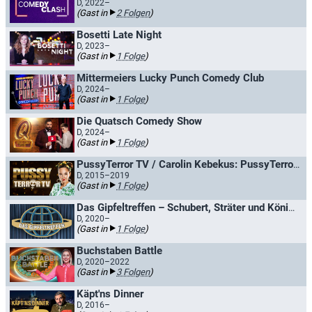
D, 2022–
(Gast in
2 Folgen
)
Bosetti Late Night
D, 2023–
(Gast in
1 Folge
)
Mittermeiers Lucky Punch Comedy Club
D, 2024–
(Gast in
1 Folge
)
Die Quatsch Comedy Show
D, 2024–
(Gast in
1 Folge
)
PussyTerror TV / Carolin Kebekus: PussyTerror TV
D, 2015–2019
(Gast in
1 Folge
)
Das Gipfeltreffen – Schubert, Sträter und König retten die Welt
D, 2020–
(Gast in
1 Folge
)
Buchstaben Battle
D, 2020–2022
(Gast in
3 Folgen
)
Käpt'ns Dinner
D, 2016–