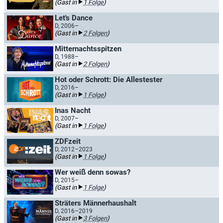
(Gast in
1 Folge
)
Let's Dance
D, 2006–
(Gast in
2 Folgen
)
Mitternachtsspitzen
D, 1988–
(Gast in
2 Folgen
)
Hot oder Schrott: Die Allestester
D, 2016–
(Gast in
1 Folge
)
Inas Nacht
D, 2007–
(Gast in
1 Folge
)
ZDFzeit
D, 2012–2023
(Gast in
1 Folge
)
Wer weiß denn sowas?
D, 2015–
(Gast in
1 Folge
)
Sträters Männerhaushalt
D, 2016–2019
(Gast in
3 Folgen
)