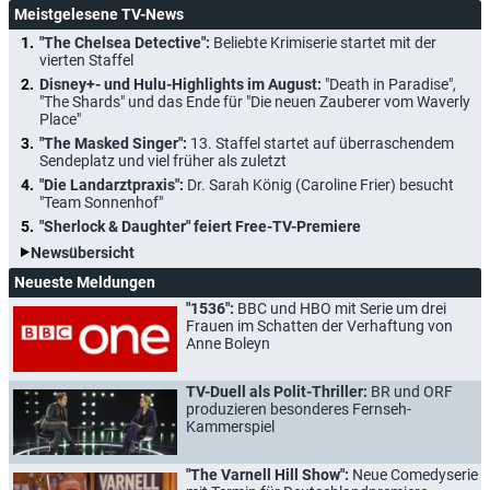
Meistgelesene TV-News
"The Chelsea Detective":
Beliebte Krimiserie startet mit der
vierten Staffel
Disney+- und Hulu-Highlights im August:
"Death in Paradise",
"The Shards" und das Ende für "Die neuen Zauberer vom Waverly
Place"
"The Masked Singer":
13. Staffel startet auf überraschendem
Sendeplatz und viel früher als zuletzt
"Die Landarztpraxis":
Dr. Sarah König (Caroline Frier) besucht
"Team Sonnenhof"
"Sherlock & Daughter" feiert Free-TV-Premiere
Newsübersicht
Neueste Meldungen
"1536":
BBC und HBO mit Serie um drei
Frauen im Schatten der Verhaftung von
Anne Boleyn
TV-Duell als Polit-Thriller:
BR und ORF
produzieren besonderes Fernseh-
Kammerspiel
"The Varnell Hill Show":
Neue Comedyserie