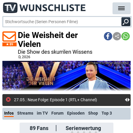
Die Weisheit der
Vielen
89
Die Show des skurrilen Wissens
D
, 2026
RTL/Stefan Gregorowius
27.05.: Neue Folge: Episode 1 (RTL+ Channel)
Infos
Streams
im TV
Forum
Episoden
Shop
Top 3
89
Fans
Serienwertung