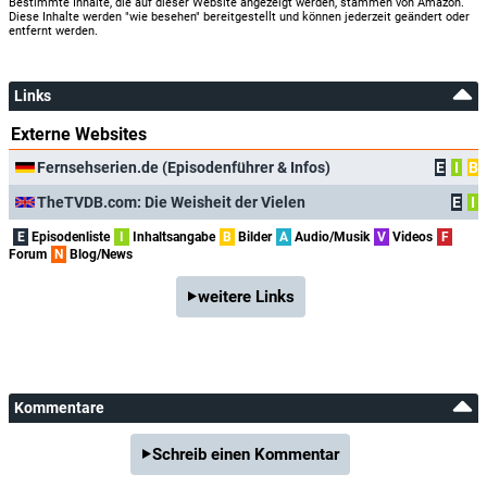
Bestimmte Inhalte, die auf dieser Website angezeigt werden, stammen von Amazon.
Diese Inhalte werden "wie besehen" bereitgestellt und können jederzeit geändert oder
entfernt werden.
Links
Externe Websites
Fernsehserien.de (Episodenführer & Infos)
E
I
B
TheTVDB.com: Die Weisheit der Vielen
E
I
E
Episodenliste
I
Inhaltsangabe
B
Bilder
A
Audio/Musik
V
Videos
F
Forum
N
Blog/News
weitere Links
Kommentare
Schreib einen Kommentar