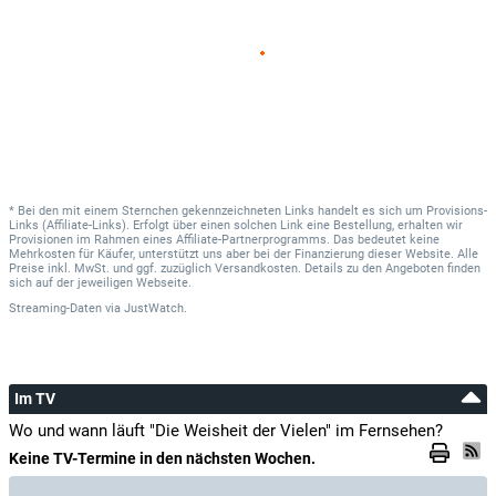
* Bei den mit einem Sternchen gekennzeichneten Links handelt es sich um Provisions-
Links (Affiliate-Links). Erfolgt über einen solchen Link eine Bestellung, erhalten wir
Provisionen im Rahmen eines Affiliate-Partnerprogramms. Das bedeutet keine
Mehrkosten für Käufer, unterstützt uns aber bei der Finanzierung dieser Website. Alle
Preise inkl. MwSt. und ggf. zuzüglich Versandkosten. Details zu den Angeboten finden
sich auf der jeweiligen Webseite.
Streaming-Daten
via
JustWatch.
Im TV
Wo und wann läuft "Die Weisheit der Vielen" im Fernsehen?
Keine TV-Termine in den nächsten Wochen.