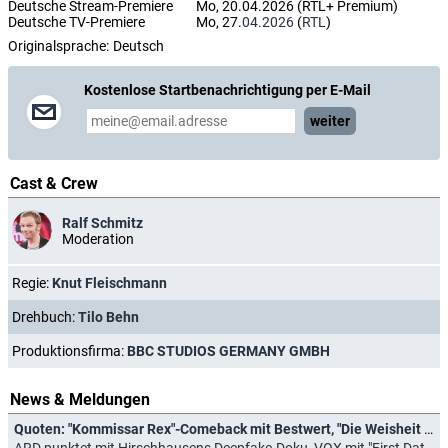
Deutsche Stream-Premiere
Mo, 20.04.2026 (RTL+ Premium)
Deutsche TV-Premiere
Mo, 27.
04.2026
(
RTL
)
Originalsprache:
Deutsch
Kostenlose Startbenachrichtigung per E-Mail
weiter
Cast & Crew
Ralf Schmitz
Moderation
Regie:
Knut Fleischmann
Drehbuch:
Tilo Behn
Produktionsfirma:
BBC STUDIOS GERMANY GMBH
News & Meldungen
Quoten: "Kommissar Rex"-Comeback mit Bestwert, "Die Weisheit der Vielen" bricht ein
ARD punktet mit Hirschhausens Deepfake-Doku, VOX mit "First Dates Hotel" (05.05.2026)