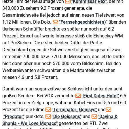
letzte Film der Neuauflage von
"Kommissar Rex"
, der mit
340.000 Zusehern 9,2 Prozent generierte, die
Gesamtreichweite fiel jedoch auf einen neuen Tiefstwert von
1,12 Millionen. Die Doku
"Fernsehgeschichte(n)"
über den
tierischen Schnüffler brachte es später nur noch auf 6,2
Prozent. Erneut auf wenig Interesse stieß die Eishockey-WM
auf ProSieben: Die ersten beiden Drittel der Partie
Deutschland gegen die Schweiz verfolgten insgesamt zwar
immerhin 700.000 bzw. 770.000 Menschen, das letzte Drittel
hielt dann aber nur noch 570.000 vorm Bildschirm. Bei den
Werberelevanten schwankten die Marktanteile zwischen
miesen 4,6 und 5,8 Prozent.
Damit war man sogar zeitweise Schlusslicht unter den acht
großen Sendern. Bei VOX verbuchte
"First Dates Hotel"
6,5
Prozent in der Zielgruppe, während Kabel Eins mit 5,6 und 6,0
Prozent für die Filme
"Terminator: Genisys"
und
"Predator"
punktete.
"Die Geissens"
und
"Davina &
Shania - We Love Monaco"
generierten bei RTL Zwei