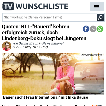
Quoten: RTL-"Bauern" kehren
erfolgreich zurück, doch
Lindenberg-Doku siegt bei Jüngeren
von Dennis Braun
in
News national
(19.05.2026, 10.11 Uhr)
RTL/Willem Very
"Bauer sucht Frau International" mit Inka Bause