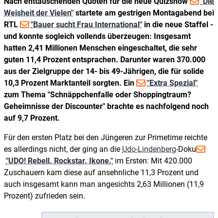
Nach enttäuschenden Quoten für die neue Quizshow
"Die
Weisheit der Vielen"
startete am gestrigen Montagabend bei
RTL
"Bauer sucht Frau International"
in die neue Staffel -
und konnte sogleich vollends überzeugen: Insgesamt
hatten 2,41 Millionen Menschen eingeschaltet, die sehr
guten 11,4 Prozent entsprachen. Darunter waren 370.000
aus der Zielgruppe der 14- bis 49-Jährigen, die für solide
10,3 Prozent Marktanteil sorgten. Ein
"Extra Spezial"
zum Thema "Schnäppchenfalle oder Shoppingtraum?
Geheimnisse der Discounter" brachte es nachfolgend noch
auf 9,7 Prozent.
Für den ersten Platz bei den Jüngeren zur Primetime reichte
es allerdings nicht, der ging an die
Udo-Lindenberg
-Doku
"UDO! Rebell. Rockstar. Ikone."
im Ersten: Mit 420.000
Zuschauern kam diese auf ansehnliche 11,3 Prozent und
auch insgesamt kann man angesichts 2,63 Millionen (11,9
Prozent) zufrieden sein.