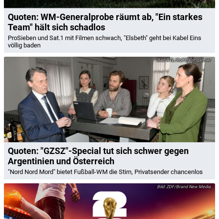
Quoten: WM-Generalprobe räumt ab, "Ein starkes
Team" hält sich schadlos
ProSieben und Sat.1 mit Filmen schwach, "Elsbeth" geht bei Kabel Eins
völlig baden
RTL/Rolf Baumgartner
Quoten: "GZSZ"-Special tut sich schwer gegen
Argentinien und Österreich
"Nord Nord Mord" bietet Fußball-WM die Stirn, Privatsender chancenlos
ZDF/Brand New Media