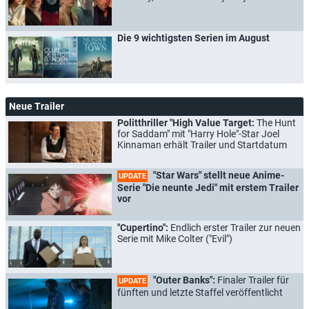
Die 9 wichtigsten Serien im August
Neue Trailer
Politthriller "High Value Target:
The Hunt
for Saddam" mit "Harry Hole"-Star Joel
Kinnaman erhält Trailer und Startdatum
"Star Wars" stellt neue Anime-
UPDATE
Serie "Die neunte Jedi" mit erstem Trailer
vor
"Cupertino":
Endlich erster Trailer zur neuen
Serie mit Mike Colter ("Evil")
"Outer Banks":
Finaler Trailer für
UPDATE
fünften und letzte Staffel veröffentlicht