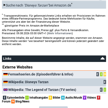
*
Suche nach
"Disneys Tarzan"
bei Amazon.de
*
Transparenzhinweis: Für gekennzeichnete Links erhalten wir Provisionen im Rahmen
eines Affiliate-Partnerprogramms. Das bedeutet keine Mehrkosten für Käufer,
unterstützt uns aber bei der Finanzierung dieser Website.
**
günstigster Preis im Amazon.de-Marketplace
Alle Preisangaben ohne Gewähr, Preise ggf. plus Porto & Versandkosten.
Preisstand: 09.08.2026 03:00 GMT+1 (
Mehr Informationen
)
Bestimmte Inhalte, die auf dieser Website angezeigt werden, stammen von Amazon.
Diese Inhalte werden "wie besehen" bereitgestellt und können jederzeit geändert oder
entfernt werden.
Links
Externe Websites
Fernsehserien.de (Episodenführer & Infos)
E
I
B
Wikipedia: Disneys Tarzan
E
Wikipedia: The Legend of Tarzan (TV series)
E
I
E
Episodenliste
I
Inhaltsangabe
B
Bilder
A
Audio/Musik
V
Videos
F
Forum
N
Blog/News