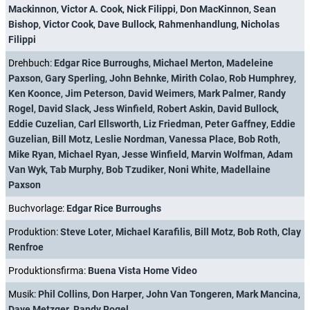
Mackinnon
,
Victor A. Cook
,
Nick Filippi
,
Don MacKinnon
,
Sean
Bishop
,
Victor Cook
,
Dave Bullock
,
Rahmenhandlung
,
Nicholas
Filippi
Drehbuch:
Edgar Rice Burroughs
,
Michael Merton
,
Madeleine
Paxson
,
Gary Sperling
,
John Behnke
,
Mirith Colao
,
Rob Humphrey
,
Ken Koonce
,
Jim Peterson
,
David Weimers
,
Mark Palmer
,
Randy
Rogel
,
David Slack
,
Jess Winfield
,
Robert Askin
,
David Bullock
,
Eddie Cuzelian
,
Carl Ellsworth
,
Liz Friedman
,
Peter Gaffney
,
Eddie
Guzelian
,
Bill Motz
,
Leslie Nordman
,
Vanessa Place
,
Bob Roth
,
Mike Ryan
,
Michael Ryan
,
Jesse Winfield
,
Marvin Wolfman
,
Adam
Van Wyk
,
Tab Murphy
,
Bob Tzudiker
,
Noni White
,
Madellaine
Paxson
Buchvorlage:
Edgar Rice Burroughs
Produktion:
Steve Loter
,
Michael Karafilis
,
Bill Motz
,
Bob Roth
,
Clay
Renfroe
Produktionsfirma:
Buena Vista Home Video
Musik:
Phil Collins
,
Don Harper
,
John Van Tongeren
,
Mark Mancina
,
Dave Metzger
,
Randy Rogel