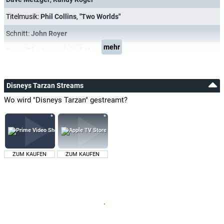
Titelmusik:
Phil Collins
,
"Two Worlds"
Schnitt:
John Royer
mehr
Song:
"The Song of Life"
,
Mandy Moore
Disneys Tarzan Streams
Wo wird "Disneys Tarzan" gestreamt?
ZUM KAUFEN
ZUM KAUFEN