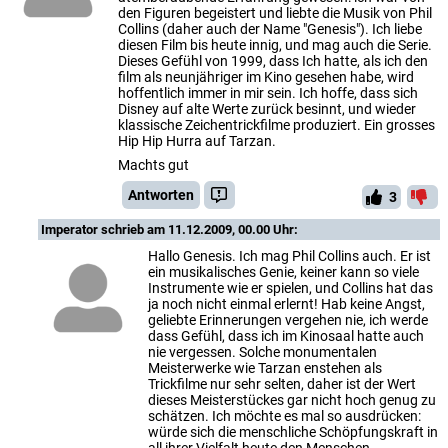
den Figuren begeistert und liebte die Musik von Phil
Collins (daher auch der Name "Genesis"). Ich liebe
diesen Film bis heute innig, und mag auch die Serie.
Dieses Gefühl von 1999, dass Ich hatte, als ich den
film als neunjähriger im Kino gesehen habe, wird
hoffentlich immer in mir sein. Ich hoffe, dass sich
Disney auf alte Werte zurück besinnt, und wieder
klassische Zeichentrickfilme produziert. Ein grosses
Hip Hip Hurra auf Tarzan.
Machts gut
Antworten
3
Imperator
schrieb am 11.12.2009, 00.00 Uhr:
Hallo Genesis. Ich mag Phil Collins auch. Er ist
ein musikalisches Genie, keiner kann so viele
Instrumente wie er spielen, und Collins hat das
ja noch nicht einmal erlernt! Hab keine Angst,
geliebte Erinnerungen vergehen nie, ich werde
dass Gefühl, dass ich im Kinosaal hatte auch
nie vergessen. Solche monumentalen
Meisterwerke wie Tarzan enstehen als
Trickfilme nur sehr selten, daher ist der Wert
dieses Meisterstückes gar nicht hoch genug zu
schätzen. Ich möchte es mal so ausdrücken:
würde sich die menschliche Schöpfungskraft in
all ihrer Vielfalt heute den Menschen