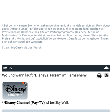
* Bei den mit einem Sternchen gekennzeichneten Links handelt es sich um Provisions-
Links (Affiliate-Links). Erfolgt über einen solchen Link eine Bestellung, erhalten wir
Provisionen im Rahmen eines Affiliate-Partnerprogramms. Das bedeutet keine
Mehrkosten für Käufer, unterstützt uns aber bei der Finanzierung dieser Website. Alle
Preise inkl. MwSt. und ggf. zuzüglich Versandkosten. Details zu den Angeboten finden
sich auf der jeweiligen Webseite.
Streaming-Daten
via
JustWatch.
Im TV
Wo und wann läuft "Disneys Tarzan" im Fernsehen?
HINWEIS**
**
Disney Channel (Pay-TV)
ist bei Sky Welt.