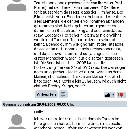
Teufel kann Jane (geschweige denn ihr Vater Prof.
Porter) mit den Tieren kommunizieren? Der Serie
fehlt ausserdem das Herz, dass der Film hatte. Der
Film steckte voller Emotionen, Action und Abenteuer,
alles Elemente, die der Serie vollkommen abhanden
gekommen sind. Meist geht es um irgendeinen
dämmlichen Besuch aus England oder eine Jaguar
(bzw. Leopard) Herrscherin, die zwar nie erwähnt
wurde und Tarzan offenbar trotzdem sehr gut
kennt. Ebenso dumm wie ignorant ist die Tatsache,
dass es nun auf Tarzans Inseln Ureinwohner gibt,
und dass obwohl Jane und co. ja angeblich die
ersten Menschen waren, auf die Tarzan gestossen
ist. Die Serie ist echt...... 2005 kam ja die
Fortsetzung "Tarzan 2" auf DVD raus. Die war sogar
noch unlogischer als die Serie. Dort wird aus dem
kleinen, eher scheuen Tarzan ein kleiner Flegel, ich
bitte euch. Aus Kevin allein Zuhause wird auch nicht
einfach Freddy Kruger, oder?
Antworten
2
Genesis
schrieb am 29.04.2008, 00.00 Uhr:
Hallo
Ich war neun Jahre alt, als ich damals Tarzan im
Kino gesehen habe... für mich war es eine absolut
atemberaubende Erfahrung gewesen: ich war von