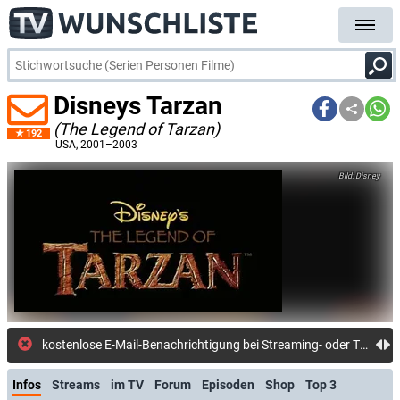
Disneys Tarzan
(The Legend of Tarzan)
192
USA
, 2001–2003
Disney
kostenlose E-Mail-Benachrichtigung bei Streaming- oder TV-Start
Infos
Streams
im TV
Forum
Episoden
Shop
Top 3