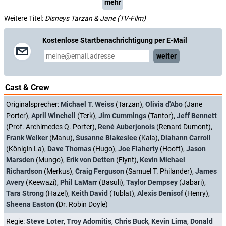
mehr
Weitere Titel:
Disneys Tarzan & Jane (TV-Film)
Kostenlose Startbenachrichtigung per E-Mail
weiter
Cast & Crew
Originalsprecher:
Michael T. Weiss
(Tarzan),
Olivia d'Abo
(Jane
Porter),
April Winchell
(Terk),
Jim Cummings
(Tantor),
Jeff Bennett
(Prof. Archimedes Q. Porter),
René Auberjonois
(Renard Dumont),
Frank Welker
(Manu),
Susanne Blakeslee
(Kala),
Diahann Carroll
(Königin La),
Dave Thomas
(Hugo),
Joe Flaherty
(Hooft),
Jason
Marsden
(Mungo),
Erik von Detten
(Flynt),
Kevin Michael
Richardson
(Merkus),
Craig Ferguson
(Samuel T. Philander),
James
Avery
(Keewazi),
Phil LaMarr
(Basuli),
Taylor Dempsey
(Jabari),
Tara Strong
(Hazel),
Keith David
(Tublat),
Alexis Denisof
(Henry),
Sheena Easton
(Dr. Robin Doyle)
Regie:
Steve Loter
,
Troy Adomitis
,
Chris Buck
,
Kevin Lima
,
Donald