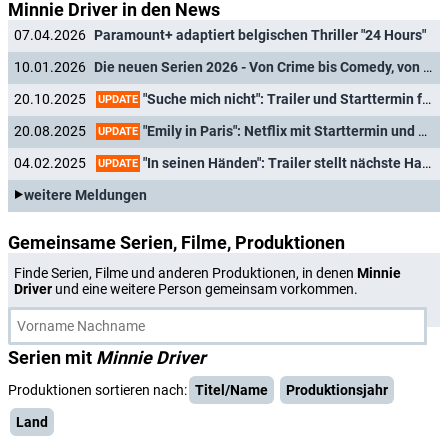
Minnie Driver in den News
07.04.2026
Paramount+ adaptiert belgischen Thriller "24 Hours"
10.01.2026
Die neuen Serien 2026 - Von Crime bis Comedy, von Sci-Fi bis Mystery
"Suche mich nicht": Trailer und Starttermin für nächste Harlan-Coben-Adaption bei Netflix
20.10.2025
UPDATE
"Emily in Paris": Netflix mit Starttermin und offiziellem Trailer für fünfte Staffel
20.08.2025
UPDATE
"In seinen Händen": Trailer stellt nächste Harlan-Coban-Adaption bei Netflix vor
04.02.2025
UPDATE
weitere Meldungen
Gemeinsame Serien, Filme, Produktionen
Finde Serien, Filme und anderen Produktionen, in denen
Minnie
Driver
und eine weitere Person gemeinsam vorkommen.
Serien mit
Minnie Driver
Produktionen sortieren nach:
Titel/Name
Produktionsjahr
Land