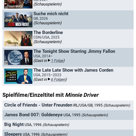
(Schauspielerin)
Suche mich nicht
GB, 2026
(Schauspielerin)
The Borderline
CDN/USA, 2025
(Schauspielerin)
The Tonight Show Starring Jimmy Fallon
USA, 2014–
(Gast in
1 Folge
)
The Late Late Show with James Corden
USA, 2015–2023
(Gast in
6 Folgen
)
Spielfilme/Einzeltitel mit
Minnie Driver
Circle of Friends - Unter Freunden
IRL/USA/GB, 1995
(Schauspielerin)
James Bond 007: Goldeneye
USA, 1995
(Schauspielerin)
Big Night
USA, 1996
(Schauspielerin)
Sleepers
USA, 1996
(Schauspielerin)