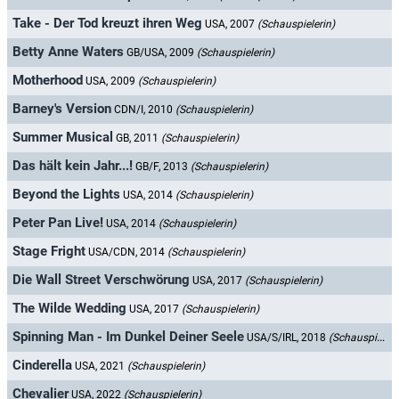
Take - Der Tod kreuzt ihren Weg
USA, 2007
(Schauspielerin)
Betty Anne Waters
GB/USA, 2009
(Schauspielerin)
Motherhood
USA, 2009
(Schauspielerin)
Barney's Version
CDN/I, 2010
(Schauspielerin)
Summer Musical
GB, 2011
(Schauspielerin)
Das hält kein Jahr...!
GB/F, 2013
(Schauspielerin)
Beyond the Lights
USA, 2014
(Schauspielerin)
Peter Pan Live!
USA, 2014
(Schauspielerin)
Stage Fright
USA/CDN, 2014
(Schauspielerin)
Die Wall Street Verschwörung
USA, 2017
(Schauspielerin)
The Wilde Wedding
USA, 2017
(Schauspielerin)
Spinning Man - Im Dunkel Deiner Seele
USA/S/IRL, 2018
(Schauspielerin)
Cinderella
USA, 2021
(Schauspielerin)
Chevalier
USA, 2022
(Schauspielerin)