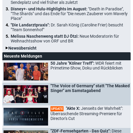
Sendeplatz und viel früher als zuletzt
Disney+- und Hulu-Highlights im August:
"Death in Paradise",
"The Shards" und das Ende für "Die neuen Zauberer vom Waverly
Place"
"Die Landarztpraxis":
Dr. Sarah König (Caroline Frier) besucht
"Team Sonnenhof"
Melissa Naschenweng statt DJ Ötzi:
Neue Moderatorin für
Weihnachtsshow von ORF und BR
Newsübersicht
Neueste Meldungen
50 Jahre "Kölner Treff":
WDR feiert mit
Primetime-Show, Doku und Rückblicken
"The Voice of Germany" statt "The Masked
Singer" am Samstagabend
"Akte X:
Jenseits der Wahrheit":
UPDATE
Überraschende Streaming-Premiere für
Director's Cut
"ZDF-Fernsehgarten - Das Quiz":
Diese