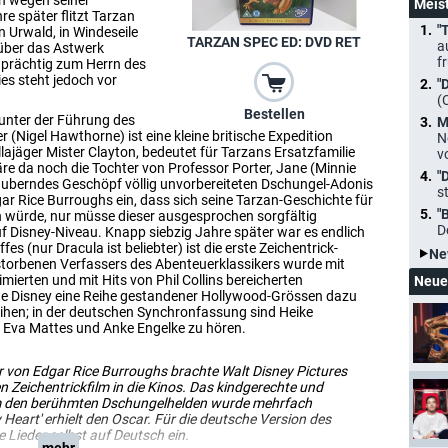
hn wegen seiner
Meis
e später flitzt Tarzan
"
 Urwald, in Windeseile
TARZAN SPEC ED: DVD RET
a
 über das Astwerk
f
h prächtig zum Herrn des
es steht jedoch vor
"
(
Bestellen
unter der Führung des
M
 (Nigel Hawthorne) ist eine kleine britische Expedition
N
illajäger Mister Clayton, bedeutet für Tarzans Ersatzfamilie
v
e da noch die Tochter von Professor Porter, Jane (Minnie
"
ezauberndes Geschöpf völlig unvorbereiteten Dschungel-Adonis
s
r Rice Burroughs ein, dass sich seine Tarzan-Geschichte für
"
 würde, nur müsse dieser ausgesprochen sorgfältig
D
f Disney-Niveau. Knapp siebzig Jahre später war es endlich
es (nur Dracula ist beliebter) ist die erste Zeichentrick-
Ne
storbenen Verfassers des Abenteuerklassikers wurde mit
erten und mit Hits von Phil Collins bereicherten
Neue
nnte Disney eine Reihe gestandener Hollywood-Grössen dazu
leihen; in der deutschen Synchronfassung sind Heike
, Eva Mattes und Anke Engelke zu hören.
r von Edgar Rice Burroughs brachte Walt Disney Pictures
 Zeichentrickfilm in die Kinos. Das kindgerechte und
m den berühmten Dschungelhelden wurde mehrfach
 Heart' erhielt den Oscar. Für die deutsche Version des
e Lieder selbst auf Deutsch ein.