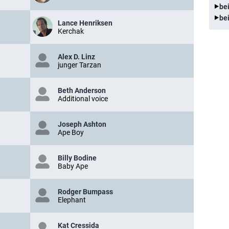
be
be
Lance Henriksen
Kerchak
Alex D. Linz
junger Tarzan
Beth Anderson
Additional voice
Joseph Ashton
Ape Boy
Billy Bodine
Baby Ape
Rodger Bumpass
Elephant
Kat Cressida