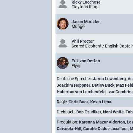
Ricky Lucchese
Clayton's thugs
Jason Marsden
Mungo
Phil Proctor
Scared Elephant / English Captai
Erik von Detten
Flynt
Deutsche Sprecher:
Jaron Löwenberg
,
An
Joachim Höppner
,
Detlev Buck
,
Max Feld
Hubertus von Lerchenfeld
,
Ivar Combrin
Regie:
Chris Buck
,
Kevin Lima
Drehbuch:
Bob Tzudiker
,
Noni White
,
Tab
Produktion:
Karenna Mazur Alderton
,
Les
Cavaiola-Hill
,
Coralie Cudot-Lissillour
,
M