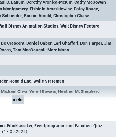
aul D. Lanum
,
Dorothy Aronica-McKim
,
Cathy McGowan
a Montgomery
,
Elzbieta Araszkiewicz
,
Patsy Bouge
,
r Schneider
,
Bonnie Arnold
,
Christopher Chase
Walt Disney Animation Studios
,
Walt Disney Feature
 De Crescent
,
Daniel Gaber
,
Earl Ghaffari
,
Don Harper
,
Jim
Rocca
,
Tom MacDougall
,
Marc Mann
nder
,
Ronald Eng
,
Wylie Stateman
,
Michael Oliva
,
Verell Bowers
,
Heather M. Shepherd
mehr
m: Filmklassiker, Eventprogramm und Familien-Quiz
m (17.05.2023)