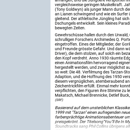
anfangen, und die Jungtiere verspotten i
vergleichsweise geringen Muskelkraft. Jahr
(Tony Goldwyn) als junger Mann durch den
an Lianen schwingend und wie ein Surfer
gleitend. Der athletische Jüngling hat sic
Dschungels entwickelt. Sein kleines Paradi
bewegten Zeiten.
Gewehrschüsse hallen durch den Urwald, 
schrulligen Forschers Archimedes Q. Porter
eingetroffen. Eines der Mitglieder, der Gor
und Freunde grösste Gefahr. Und dann wär
Driver), die dem stolzen, auf solch ein b
den Kopf verdreht. Anno 1930 räumte Edga
einen Animationsfilm hervorragend eignen
hergestellt werden, und zwar möglichst au
so weit: Die 48. Verfilmung des Tarzan-Stoff
Adaption, und die Hoffnung des 1950 ver
diesem vergnüglichen, atemberaubend animi
Zeichentrickfilm erfüllt. Einmal mehr ko
verpflichten, den Figuren ihre Stimme zu 
Makatsch, Michael Brennicke, Detlef Buck
(SRF)
Basierend auf dem unsterblichen Klassike
1999 mit "Tarzan" einen aufregenden neuen
farbenprächtige Animationsabenteuer u
preisgekrönt. Der Titelsong"You"ll Be In My
Soundtracks sang Phil Collins übrigens all