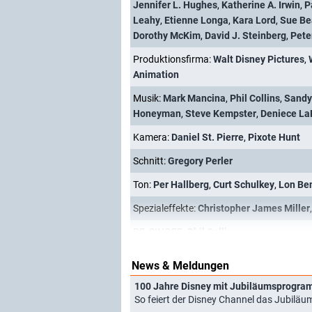
Jennifer L. Hughes
,
Katherine A. Irwin
,
P
Leahy
,
Etienne Longa
,
Kara Lord
,
Sue Be
Dorothy McKim
,
David J. Steinberg
,
Pete
Produktionsfirma:
Walt Disney Pictures
,
Animation
Musik:
Mark Mancina
,
Phil Collins
,
Sandy
Honeyman
,
Steve Kempster
,
Deniece La
Kamera:
Daniel St. Pierre
,
Pixote Hunt
Schnitt:
Gregory Perler
Ton:
Per Hallberg
,
Curt Schulkey
,
Lon Be
Spezialeffekte:
Christopher James Miller
PF_SINGER:
Phil Collins
News & Meldungen
100 Jahre Disney mit Jubiläumsprogram
So feiert der Disney Channel das Jubiläu