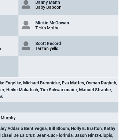
Danny Mann
Baby Baboon
Mickie McGowan
Terk's Mother
Scott Record
n
Tarzan yells
ke Engelke
,
Michael Brennicke
,
Eva Mattes
,
Osman Ragheb
,
er
,
Heike Makatsch
,
Tim Schwarzmaier
,
Manuel Straube
,
ck
 Murphy
ley Addario Bentivegna
,
Bill Bloom
,
Holly E. Bratton
,
Kathy
ichael De La Cruz
,
Jean-Luc Florinda
,
Jason Hintz-Llopis
,