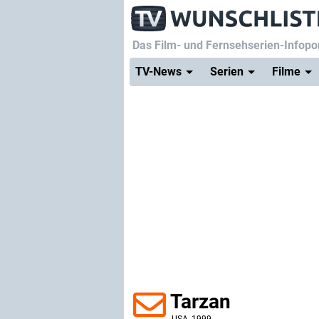
Das Film- und Fernsehserien-Infopor
TV-News
Serien
Filme
Tarzan