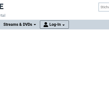
tal
Streams & DVDs
Log-In