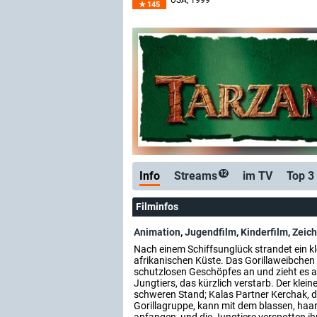
USA
, 1999
145
Info
Streams
im TV
Top 3
12
Filminfos
Animation
,
Jugendfilm
,
Kinderfilm
,
Zeich
Nach einem Schiffsunglück strandet ein k
afrikanischen Küste. Das Gorillaweibchen
schutzlosen Geschöpfes an und zieht es au
Jungtiers, das kürzlich verstarb. Der klein
schweren Stand; Kalas Partner Kerchak, d
Gorillagruppe, kann mit dem blassen, haa