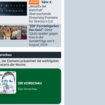
"Akte X:
UPDATE
Jenseits der
Wahrheit":
Überraschende
Streaming-Premiere
für Director's Cut
"ZDF-Fernsehgarten -
Das Quiz":
Diese
Gäste spielen gegen
Kiwi in der
Sonderfolge am 9.
August 2026
Vorschau
, der Eismann präsentiert die wichtigsten
nstarts der Woche: