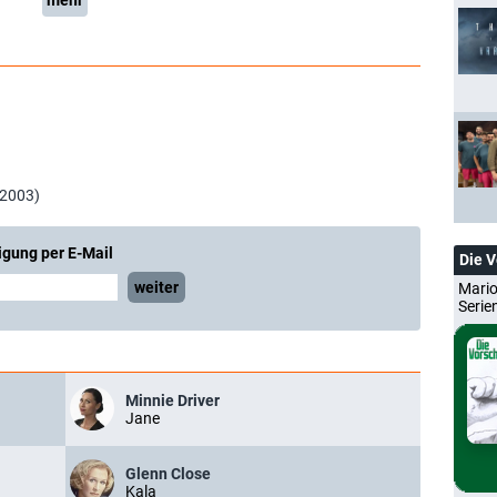
mehr
 2003)
igung per E-Mail
Die 
weiter
Mario
Serie
Minnie Driver
Jane
Glenn Close
Kala