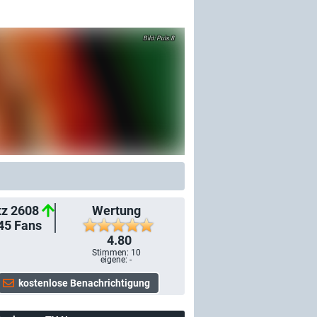
Puls 8
tz 2608
Wertung
45
Fans
4.80
Stimmen:
10
eigene: -