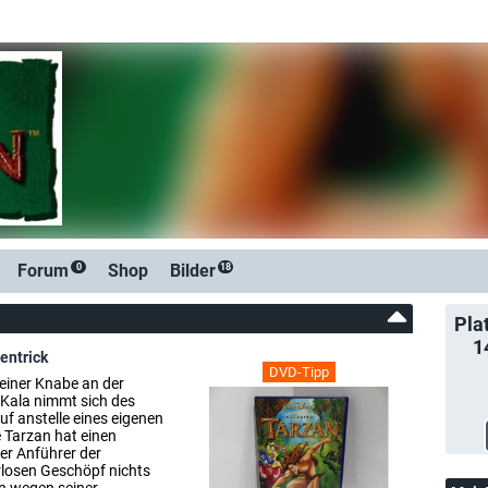
Forum
Shop
Bilder
0
18
Pla
1
entrick
DVD-Tipp
leiner Knabe an der
 Kala nimmt sich des
f anstelle eines eigenen
e Tarzan hat einen
er Anführer der
rlosen Geschöpf nichts