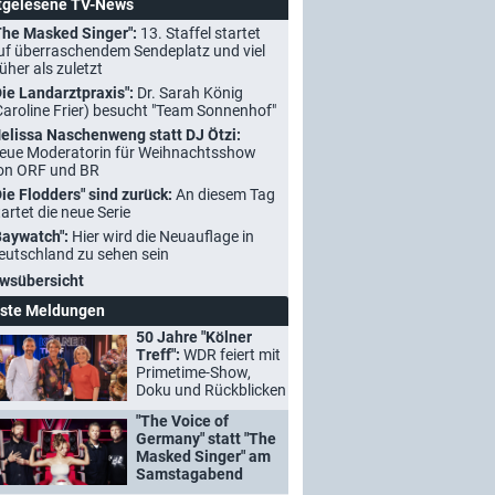
tgelesene TV-News
The Masked Singer":
13. Staffel startet
uf überraschendem Sendeplatz und viel
rüher als zuletzt
Die Landarztpraxis":
Dr. Sarah König
Caroline Frier) besucht "Team Sonnenhof"
elissa Naschenweng statt DJ Ötzi:
eue Moderatorin für Weihnachtsshow
on ORF und BR
Die Flodders" sind zurück:
An diesem Tag
tartet die neue Serie
Baywatch":
Hier wird die Neuauflage in
eutschland zu sehen sein
wsübersicht
ste Meldungen
50 Jahre "Kölner
Treff":
WDR feiert mit
Primetime-Show,
Doku und Rückblicken
"The Voice of
Germany" statt "The
Masked Singer" am
Samstagabend