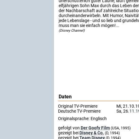
unerschütterlich guter Laune, läuft geme
elfjährigen Sohn Max durch das Leben der 
der Nachbarschaft auf zahlreiche Situation
durcheinanderwirbeln. Mit Humor, Naivit
jede Lebenslage - und so lieb und grundehrl
muss man sie einfach mögen!...
(Disney Channel)
Daten
Original TV-Premiere
Mi, 21.10.1
Deutsche TV-Premiere
Sa, 26.
11.1
Originalsprache:
Englisch
gefolgt von
Der Goofy Film
(USA, 1995)
gezeigt bei
Disney & Co.
(D, 1994)
gezeigt bei
Team Disney
(D, 1994)