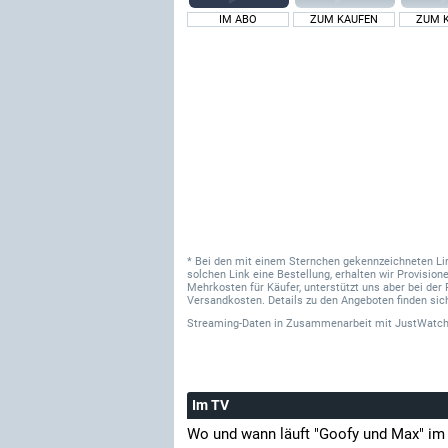
IM ABO
ZUM KAUFEN
ZUM 
* Bei den mit einem Sternchen gekennzeichneten Links
solchen Link eine Bestellung, erhalten wir Provisi
Mehrkosten für Käufer, unterstützt uns aber bei der 
Versandkosten. Details zu den Angeboten finden sich
Streaming-Daten
in Zusammenarbeit mit
JustWatch
Im TV
Wo und wann läuft "Goofy und Max" im