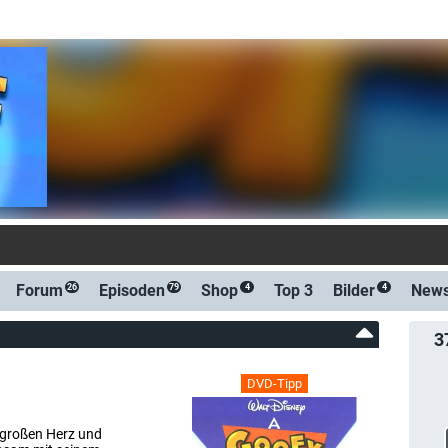
e: Goofy und Max (Prime Video Shop)
Forum
Episoden
Shop
Top 3
Bilder
New
26
79
4
4
3
DVD-Tipp
m großen Herz und