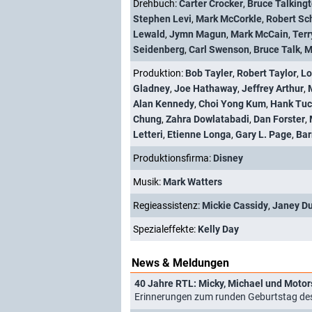
Drehbuch:
Carter Crocker
,
Bruce Talking
Stephen Levi
,
Mark McCorkle
,
Robert Sc
Lewald
,
Jymn Magun
,
Mark McCain
,
Terr
Seidenberg
,
Carl Swenson
,
Bruce Talk
,
M
Produktion:
Bob Tayler
,
Robert Taylor
,
Lo
Gladney
,
Joe Hathaway
,
Jeffrey Arthur
,
Alan Kennedy
,
Choi Yong Kum
,
Hank Tuc
Chung
,
Zahra Dowlatabadi
,
Dan Forster
,
Letteri
,
Etienne Longa
,
Gary L. Page
,
Bar
Produktionsfirma:
Disney
Musik:
Mark Watters
Regieassistenz:
Mickie Cassidy
,
Janey D
Spezialeffekte:
Kelly Day
News & Meldungen
40 Jahre RTL: Micky, Michael und Motor
Erinnerungen zum runden Geburtstag de