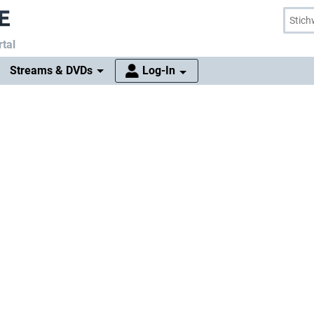
tal
Streams & DVDs
Log-In