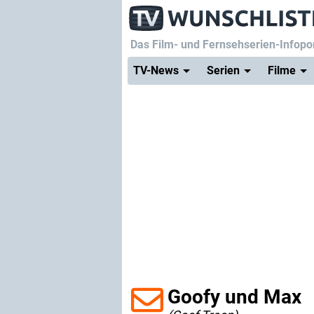
Das Film- und Fernsehserien-Infopor
TV-News
Serien
Filme
Goofy und Max