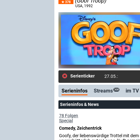
(Goof Troop)
378
USA
, 1992
Serienticker
27.05.: Neue Folg
Serieninfos
Streams
im TV
308
Serieninfos & News
78 Folgen
Special
Comedy, Zeichentrick
Goofy, der liebenswürdige Trottel mit de