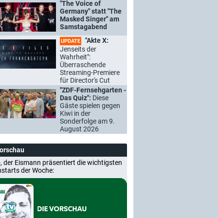
"The Voice of
Germany" statt "The
Masked Singer" am
Samstagabend
"Akte X:
UPDATE
Jenseits der
Wahrheit":
Überraschende
Streaming-Premiere
für Director's Cut
"ZDF-Fernsehgarten -
Das Quiz":
Diese
Gäste spielen gegen
Kiwi in der
Sonderfolge am 9.
August 2026
Vorschau
, der Eismann präsentiert die wichtigsten
nstarts der Woche: