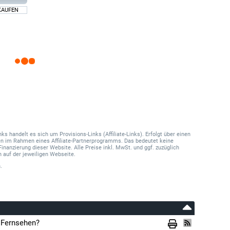
KAUFEN
 handelt es sich um Provisions-Links (Affiliate-Links). Erfolgt über einen
onen im Rahmen eines Affiliate-Partnerprogramms. Das bedeutet keine
Finanzierung dieser Website. Alle Preise inkl. MwSt. und ggf. zuzüglich
 auf der jeweiligen Webseite.
.
 Fernsehen?