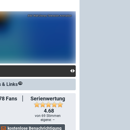
Walt Disney Television Animation
s &
Links
15
78
Fans
Serienwertung
4.68
von
69
Stimmen
eigene: –