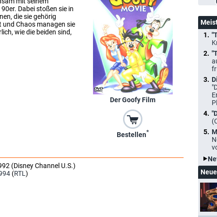
insam mit seinem
90er. Dabei stoßen sie in
en, die sie gehörig
Meis
ät und Chaos managen sie
ich, wie die beiden sind,
"
K
"
a
f
D
"
E
Der Goofy Film
P
"
(
M
*
Bestellen
N
v
Ne
992 (Disney Channel U.S.)
Neue
994
(
RTL
)