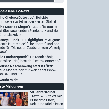
tgelesene TV-News
The Chelsea Detective":
Beliebte
rimiserie startet mit der vierten Staffel
The Masked Singer":
13. Staffel startet
uf überraschendem Sendeplatz und viel
rüher als zuletzt
isney+- und Hulu-Highlights im August:
Death in Paradise", "The Shards" und das
nde für "Die neuen Zauberer vom Waverly
lace"
Die Landarztpraxis":
Dr. Sarah König
Caroline Frier) besucht "Team Sonnenhof"
elissa Naschenweng statt DJ Ötzi:
eue Moderatorin für Weihnachtsshow
on ORF und BR
wsübersicht
ste Meldungen
50 Jahre "Kölner
Treff":
WDR feiert mit
Primetime-Show,
Doku und Rückblicken