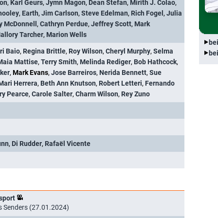
ton
,
Karl Geurs
,
Jymn Magon
,
Dean Stefan
,
Mirith J. Colao
,
hooley
,
Earth
,
Jim Carlson
,
Steve Edelman
,
Rich Fogel
,
Julia
y McDonnell
,
Cathryn Perdue
,
Jeffrey Scott
,
Mark
allory Tarcher
,
Marion Wells
be
ri Baio
,
Regina Brittle
,
Roy Wilson
,
Cheryl Murphy
,
Selma
be
Maia Mattise
,
Terry Smith
,
Melinda Rediger
,
Bob Hathcock
,
ker
,
Mark Evans
,
Jose Barreiros
,
Nerida Bennett
,
Sue
Mari Herrera
,
Beth Ann Knutson
,
Robert Letteri
,
Fernando
ry Pearce
,
Carole Salter
,
Charm Wilson
,
Rey Zuno
unn
,
Di Rudder
,
Rafaël Vicente
sport
s Senders (27.01.2024)