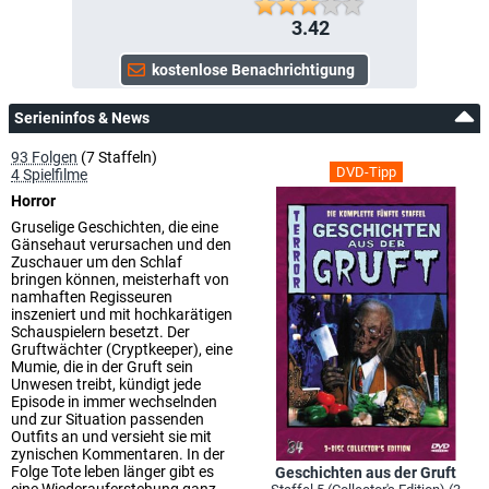
3.42
Serieninfos & News
93 Folgen
(7 Staffeln)
DVD-Tipp
4 Spielfilme
Horror
Gruselige Geschichten, die eine
Gänsehaut verursachen und den
Zuschauer um den Schlaf
bringen können, meisterhaft von
namhaften Regisseuren
inszeniert und mit hochkarätigen
Schauspielern besetzt. Der
Gruftwächter (Cryptkeeper), eine
Mumie, die in der Gruft sein
Unwesen treibt, kündigt jede
Episode in immer wechselnden
und zur Situation passenden
Outfits an und versieht sie mit
zynischen Kommentaren. In der
Folge Tote leben länger gibt es
Geschichten aus der Gruft
eine Wiederauferstehung ganz