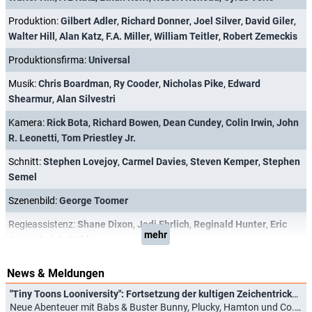
Produktion:
Gilbert Adler
,
Richard Donner
,
Joel Silver
,
David Giler
,
Walter Hill
,
Alan Katz
,
F.A. Miller
,
William Teitler
,
Robert Zemeckis
Produktionsfirma:
Universal
Musik:
Chris Boardman
,
Ry Cooder
,
Nicholas Pike
,
Edward
Shearmur
,
Alan Silvestri
Kamera:
Rick Bota
,
Richard Bowen
,
Dean Cundey
,
Colin Irwin
,
John
R. Leonetti
,
Tom Priestley Jr.
Schnitt:
Stephen Lovejoy
,
Carmel Davies
,
Steven Kemper
,
Stephen
Semel
Szenenbild:
George Toomer
Regieassistenz:
Shane Dixon
,
Jodi Ehrlich
,
Reginald Hunter
,
Eric
mehr
Jones
,
Leigh Webb
News & Meldungen
"Tiny Toons Looniversity": Fortsetzung der kultigen Zeichentrickserie schon bald in Deutschland
Neue Abenteuer mit Babs & Buster Bunny, Plucky, Hamton und Co. (02.11.2023)