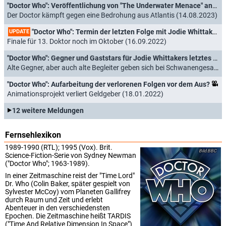
"Doctor Who": Veröffentlichung von "The Underwater Menace" angekündigt
Der Doctor kämpft gegen eine Bedrohung aus Atlantis (14.08.2023)
"Doctor Who": Termin der letzten Folge mit Jodie Whittaker steht fest
UPDATE
Finale für 13. Doktor noch im Oktober (16.09.2022)
"Doctor Who": Gegner und Gaststars für Jodie Whittakers letztes Special enthüllt
Alte Gegner, aber auch alte Begleiter geben sich bei Schwanengesang die Ehre (18.04.2022)
"Doctor Who": Aufarbeitung der verlorenen Folgen vor dem Aus?
Animationsprojekt verliert Geldgeber (18.01.2022)
12 weitere Meldungen
Fernsehlexikon
1989-1990 (RTL); 1995 (Vox). Brit.
BBC
Science-Fiction-Serie von Sydney Newman
("Doctor Who"; 1963-1989).
In einer Zeitmaschine reist der "Time Lord"
Dr. Who (Colin Baker, später gespielt von
Sylvester McCoy) vom Planeten Gallifrey
durch Raum und Zeit und erlebt
Abenteuer in den verschiedensten
Epochen. Die Zeitmaschine heißt TARDIS
("Time And Relative Dimension In Space")