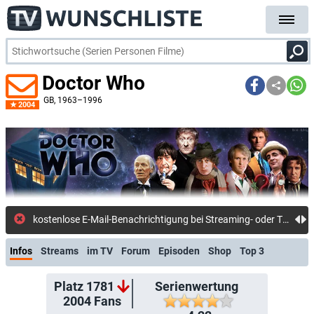
Doctor Who
GB
, 1963–1996
2004
kostenlose E-M
Infos
Streams
im TV
Forum
Episoden
Shop
Top 3
Platz 1781
Serienwertung
2004
Fans