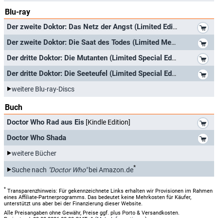
Blu-ray
*
Der zweite Doktor: Das Netz der Angst (Limited Edition Mediabook)
*
Der zweite Doktor: Die Saat des Todes (Limited Mediabook Edition, DVD & Blu-ray)
*
Der dritte Doktor: Die Mutanten (Limited Special Edition, DVD/BD Combi)
*
Der dritte Doktor: Die Seeteufel (Limited Special Edition, DVD/BD Combi)
weitere Blu-ray-Discs
Buch
*
Doctor Who Rad aus Eis
[Kindle Edition]
*
Doctor Who Shada
weitere Bücher
*
Suche nach
"Doctor Who"
bei Amazon.de
*
Transparenzhinweis: Für gekennzeichnete Links erhalten wir Provisionen im Rahmen
eines Affiliate-Partnerprogramms. Das bedeutet keine Mehrkosten für Käufer,
unterstützt uns aber bei der Finanzierung dieser Website.
Alle Preisangaben ohne Gewähr, Preise ggf. plus Porto & Versandkosten.