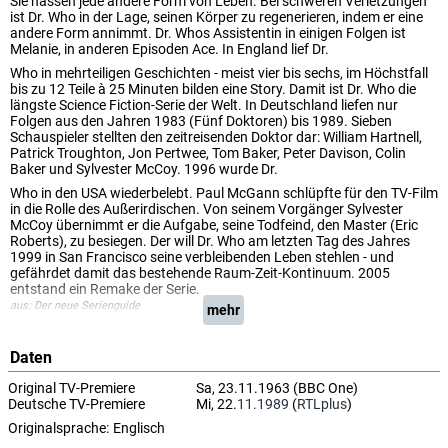
Sie hassen jede andere Form von Leben. Bei schweren Verletzungen
ist Dr. Who in der Lage, seinen Körper zu regenerieren, indem er eine
andere Form annimmt. Dr. Whos Assistentin in einigen Folgen ist
Melanie, in anderen Episoden Ace. In England lief Dr.
Who in mehrteiligen Geschichten - meist vier bis sechs, im Höchstfall
bis zu 12 Teile à 25 Minuten bilden eine Story. Damit ist Dr. Who die
längste Science Fiction-Serie der Welt. In Deutschland liefen nur
Folgen aus den Jahren 1983 (Fünf Doktoren) bis 1989. Sieben
Schauspieler stellten den zeitreisenden Doktor dar: William Hartnell,
Patrick Troughton, Jon Pertwee, Tom Baker, Peter Davison, Colin
Baker und Sylvester McCoy. 1996 wurde Dr.
Who in den USA wiederbelebt. Paul McGann schlüpfte für den TV-Film
in die Rolle des Außerirdischen. Von seinem Vorgänger Sylvester
McCoy übernimmt er die Aufgabe, seine Todfeind, den Master (Eric
Roberts), zu besiegen. Der will Dr. Who am letzten Tag des Jahres
1999 in San Francisco seine verbleibenden Leben stehlen - und
gefährdet damit das bestehende Raum-Zeit-Kontinuum. 2005
entstand ein Remake der Serie.
aus: Der neue Serienguide
mehr
Daten
Original TV-Premiere
Sa, 23.11.1963 (BBC One)
Deutsche TV-Premiere
Mi, 22.
11.1989
(
RTLplus
)
Originalsprache:
Englisch