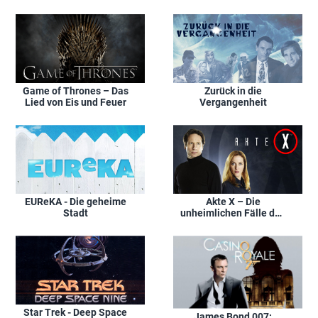
Game of Thrones – Das
Zurück in die
Lied von Eis und Feuer
Vergangenheit
EUReKA - Die geheime
Akte X – Die
Stadt
unheimlichen Fälle des
F.B.I.
Star Trek - Deep Space
James Bond 007: