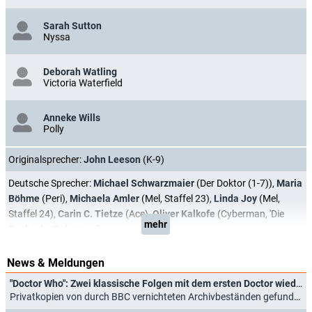
Sarah Sutton
Nyssa
Deborah Watling
Victoria Waterfield
Anneke Wills
Polly
Originalsprecher:
John Leeson
(K-9)
Deutsche Sprecher:
Michael Schwarzmaier
(Der Doktor (1-7)),
Maria
Böhme
(Peri),
Michaela Amler
(Mel, Staffel 23),
Linda Joy
(Mel,
Staffel 24),
Carin C. Tietze
(Ace),
Oliver Kalkofe
(Cyberman, 'Die
mehr
Rache der Cybermen')
News & Meldungen
"Doctor Who": Zwei klassische Folgen mit dem ersten Doctor wiederentdeckt
Privatkopien von durch BBC vernichteten Archivbeständen gefunden (16.03.2026)