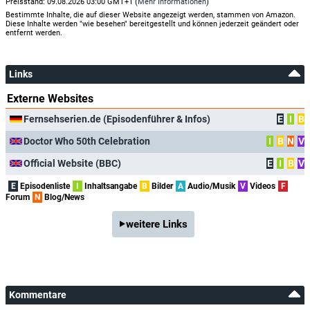
Preisstand: 09.08.2026 03:00 GMT+1 (
Mehr Informationen
)
Bestimmte Inhalte, die auf dieser Website angezeigt werden, stammen von Amazon.
Diese Inhalte werden "wie besehen" bereitgestellt und können jederzeit geändert oder
entfernt werden.
Links
Externe Websites
Fernsehserien.de (Episodenführer & Infos)
E
I
B
Doctor Who 50th Celebration
I
B
N
V
Official Website (BBC)
E
I
B
V
E
Episodenliste
I
Inhaltsangabe
B
Bilder
A
Audio/Musik
V
Videos
F
Forum
N
Blog/News
weitere Links
Kommentare