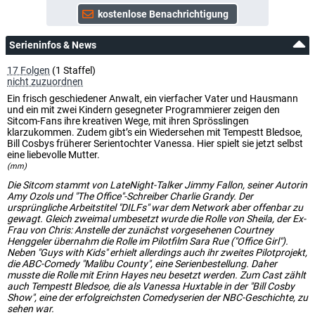
Serieninfos & News
17 Folgen
(1 Staffel)
nicht zuzuordnen
Ein frisch geschiedener Anwalt, ein vierfacher Vater und Hausmann
und ein mit zwei Kindern gesegneter Programmierer zeigen den
Sitcom-Fans ihre kreativen Wege, mit ihren Sprösslingen
klarzukommen. Zudem gibt’s ein Wiedersehen mit Tempestt Bledsoe,
Bill Cosbys früherer Serientochter Vanessa. Hier spielt sie jetzt selbst
eine liebevolle Mutter.
(mm)
Die Sitcom stammt von LateNight-Talker Jimmy Fallon, seiner Autorin
Amy Ozols und "The Office"-Schreiber Charlie Grandy. Der
ursprüngliche Arbeitstitel "DILFs" war dem Network aber offenbar zu
gewagt. Gleich zweimal umbesetzt wurde die Rolle von Sheila, der Ex-
Frau von Chris: Anstelle der zunächst vorgesehenen Courtney
Henggeler übernahm die Rolle im Pilotfilm Sara Rue ("Office Girl").
Neben "Guys with Kids" erhielt allerdings auch ihr zweites Pilotprojekt,
die ABC-Comedy "Malibu County", eine Serienbestellung. Daher
musste die Rolle mit Erinn Hayes neu besetzt werden. Zum Cast zählt
auch Tempestt Bledsoe, die als Vanessa Huxtable in der "Bill Cosby
Show", eine der erfolgreichsten Comedyserien der NBC-Geschichte, zu
sehen war.