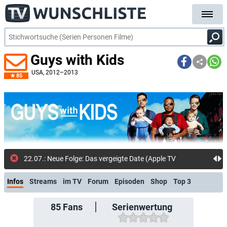
Guys with Kids
USA
, 2012–2013
85
22.07.: Neue Folge: Das vergeigte Date (Apple TV Store)
Infos
Streams
im TV
Forum
Episoden
Shop
Top 3
85
Fans
Serienwertung