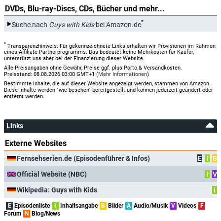
DVDs, Blu-ray-Discs, CDs, Bücher und mehr...
*
Suche nach
Guys with Kids
bei Amazon.de
*
Transparenzhinweis: Für gekennzeichnete Links erhalten wir Provisionen im Rahmen
eines Affiliate-Partnerprogramms. Das bedeutet keine Mehrkosten für Käufer,
unterstützt uns aber bei der Finanzierung dieser Website.
Alle Preisangaben ohne Gewähr, Preise ggf. plus Porto & Versandkosten.
Preisstand: 08.08.2026 03:00 GMT+1 (
Mehr Informationen
)
Bestimmte Inhalte, die auf dieser Website angezeigt werden, stammen von Amazon.
Diese Inhalte werden "wie besehen" bereitgestellt und können jederzeit geändert oder
entfernt werden.
Links
Externe Websites
Fernsehserien.de (Episodenführer & Infos)
E
I
B
Official Website (NBC)
I
V
Wikipedia: Guys with Kids
I
E
Episodenliste
I
Inhaltsangabe
B
Bilder
A
Audio/Musik
V
Videos
F
Forum
N
Blog/News