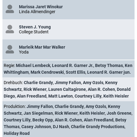
Marissa Jaret Winokur
Linda Allmendinger
Steven J. Young
College Student
Marleik Mar Mar Walker
Yoda
Regie:
Michael Lembeck
,
Leonard R. Garner Jr.
,
Betsy Thomas
,
Ken
Whittingham
,
Mark Cendrowski
,
Scott Ellis
,
Leonard R. Garner jun.
Drehbuch:
Charlie Grandy
,
Jimmy Fallon
,
Amy Ozols
,
Kenny
Schwartz
,
Rick Wiener
,
Lauren Caltagirone
,
Alan R. Cohen
,
Donald
Diego
,
Alan Freedland
,
Matt Lawton
,
Courtney Lilly
,
Keith Heisler
Produktion:
Jimmy Fallon
,
Charlie Grandy
,
Amy Ozols
,
Kenny
Schwartz
,
Jan Siegelman
,
Rick Wiener
,
Keith Heisler
,
Josh Greene
,
Courtney Lilly
,
Becky Opp
,
Alan R. Cohen
,
Alan Freedland
,
Betsy
Thomas
,
Casey Johnson
,
DJ Nash
,
Charlie Grandy Productions
,
Holiday Road