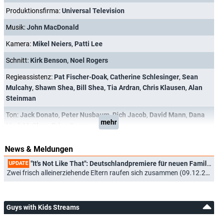
Produktionsfirma:
Universal Television
Musik:
John MacDonald
Kamera:
Mikel Neiers
,
Patti Lee
Schnitt:
Kirk Benson
,
Noel Rogers
Regieassistenz:
Pat Fischer-Doak
,
Catherine Schlesinger
,
Sean
Mulcahy
,
Shawn Shea
,
Bill Shea
,
Tia Ardran
,
Chris Klausen
,
Alan
Steinman
Ton:
Jack Donato
,
Peter Nusbaum
,
Rich Jacob
,
David Mann
,
Dana
mehr
Mark McClure
,
Brian Seagrave
News & Meldungen
"It's Not Like That": Deutschlandpremiere für neuen Familienserie mit Scott Foley ("Scandal")
UPDATE
Zwei frisch alleinerziehende Eltern raufen sich zusammen (09.12.2025)
Guys with Kids Streams