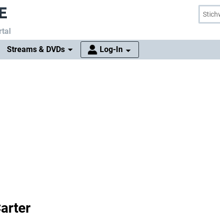
tal
Streams & DVDs
Log-In
arter