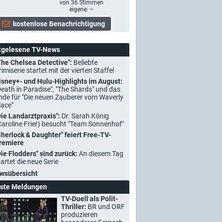
von
36
Stimmen
eigene: –
tgelesene TV-News
The Chelsea Detective":
Beliebte
rimiserie startet mit der vierten Staffel
isney+- und Hulu-Highlights im August:
Death in Paradise", "The Shards" und das
nde für "Die neuen Zauberer vom Waverly
lace"
Die Landarztpraxis":
Dr. Sarah König
Caroline Frier) besucht "Team Sonnenhof"
Sherlock & Daughter" feiert Free-TV-
remiere
Die Flodders" sind zurück:
An diesem Tag
tartet die neue Serie
wsübersicht
ste Meldungen
TV-Duell als Polit-
Thriller:
BR und ORF
produzieren