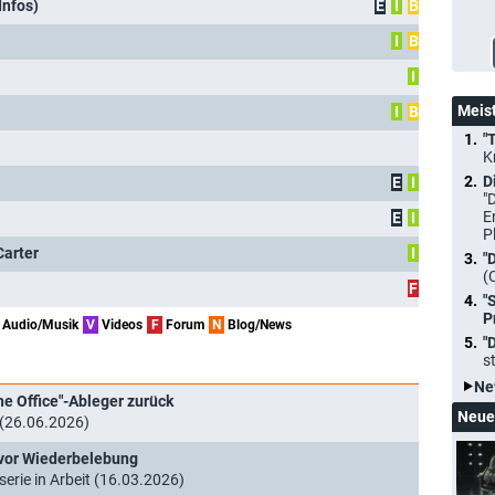
Infos)
E
I
B
I
B
I
Meis
I
B
"
K
D
E
I
"
E
E
I
P
Carter
I
"
(
F
"
P
Audio/Musik
V
Videos
F
Forum
N
Blog/News
"
s
Ne
he Office"-Ableger zurück
Neue
t (26.06.2026)
t vor Wiederbelebung
erie in Arbeit (16.03.2026)