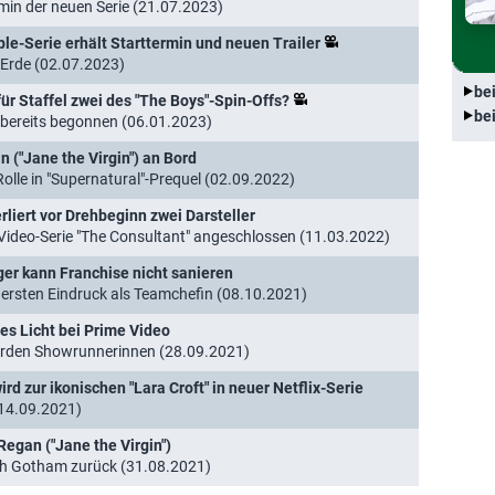
rmin der neuen Serie (21.07.2023)
pple-Serie erhält Starttermin und neuen Trailer
 Erde (02.07.2023)
be
ür Staffel zwei des "The Boys"-Spin-Offs?
be
 bereits begonnen (06.01.2023)
 ("Jane the Virgin") an Bord
Rolle in "Supernatural"-Prequel (02.09.2022)
rliert vor Drehbeginn zwei Darsteller
ideo-Serie "The Consultant" angeschlossen (11.03.2022)
eger kann Franchise nicht sanieren
 ersten Eindruck als Teamchefin (08.10.2021)
nes Licht bei Prime Video
werden Showrunnerinnen (28.09.2021)
ird zur ikonischen "Lara Croft" in neuer Netflix-Serie
(14.09.2021)
Regan ("Jane the Virgin")
ach Gotham zurück (31.08.2021)