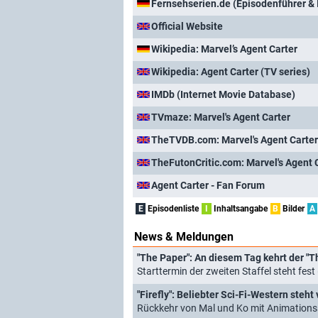
Fernsehserien.de (Episodenführer & 
Official Website
Wikipedia: Marvel’s Agent Carter
Wikipedia: Agent Carter (TV series)
IMDb (Internet Movie Database)
TVmaze: Marvel's Agent Carter
TheTVDB.com: Marvel's Agent Carter
TheFutonCritic.com: Marvel's Agent 
Agent Carter - Fan Forum
E
Episodenliste
I
Inhaltsangabe
B
Bilder
A
News & Meldungen
"The Paper": An diesem Tag kehrt der "T
Starttermin der zweiten Staffel steht fes
"Firefly": Beliebter Sci-Fi-Western steh
Rückkehr von Mal und Ko mit Animationss