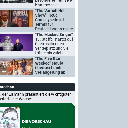
besonderes Fernseh-
Kammerspiel
"The Varnell Hill
Show":
Neue
Comedyserie mit
Termin für
Deutschlandpremiere
"The Masked Singer":
13. Staffel startet auf
überraschendem
Sendeplatz und viel
früher als zuletzt
"The Five Star
Weeked" staubt
überraschende
Verlängerung ab
Vorschau
, der Eismann präsentiert die wichtigsten
nstarts der Woche: