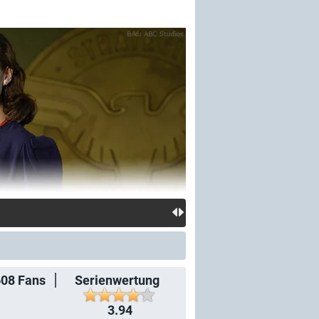
608
Fans
Serienwertung
3.94