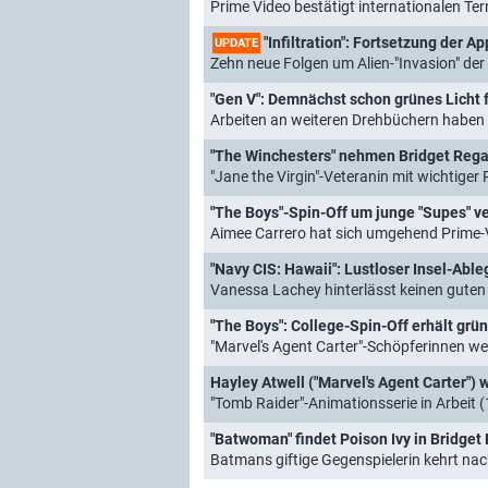
Prime Video bestätigt internationalen Te
"Infiltration": Fortsetzung der A
UPDATE
Zehn neue Folgen um Alien-"Invasion" der
"Gen V": Demnächst schon grünes Licht f
Arbeiten an weiteren Drehbüchern haben
"The Winchesters" nehmen Bridget Regan
"Jane the Virgin"-Veteranin mit wichtiger 
"The Boys"-Spin-Off um junge "Supes" ve
Aimee Carrero hat sich umgehend Prime-V
"Navy CIS: Hawaii": Lustloser Insel-Abl
Vanessa Lachey hinterlässt keinen guten
"The Boys": College-Spin-Off erhält grü
"Marvel's Agent Carter"-Schöpferinnen 
Hayley Atwell ("Marvel's Agent Carter") w
"Tomb Raider"-Animationsserie in Arbeit 
"Batwoman" findet Poison Ivy in Bridget 
Batmans giftige Gegenspielerin kehrt n