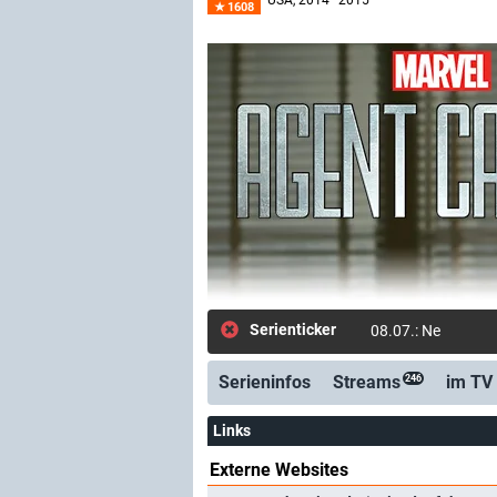
USA
, 2014–2015
1608
Serienticker
08.07.: Neue Folge
Serieninfos
Streams
im TV
246
Links
Externe Websites