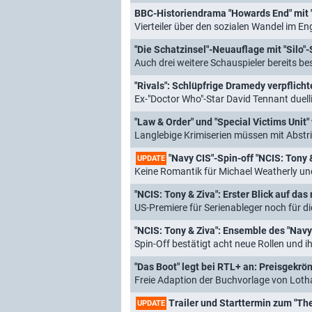
BBC-Historiendrama "Howards End" mit "
Vierteiler über den sozialen Wandel im 
"Die Schatzinsel"-Neuauflage mit "Silo"-
Auch drei weitere Schauspieler bereits be
"Rivals": Schlüpfrige Dramedy verpflicht
Ex-"Doctor Who"-Star David Tennant duelliert 
"Law & Order" und "Special Victims Uni
Langlebige Krimiserien müssen mit Abstr
"Navy CIS"-Spin-off "NCIS: Tony &
UPDATE
Keine Romantik für Michael Weatherly und
"NCIS: Tony & Ziva": Erster Blick auf da
US-Premiere für Serienableger noch für d
"NCIS: Tony & Ziva": Ensemble des "Nav
Spin-Off bestätigt acht neue Rollen und 
"Das Boot" legt bei RTL+ an: Preisgekrö
Freie Adaption der Buchvorlage von Lot
Trailer und Starttermin zum "The
UPDATE