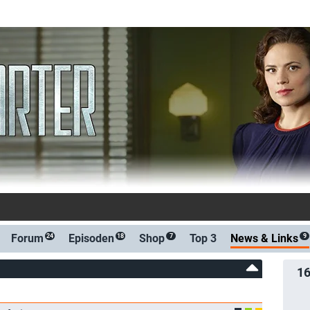
: Marvel's Agen
Forum
Episoden
Shop
Top 3
News &
Links
24
18
7
9
1