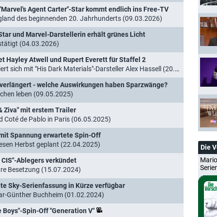
Marvel's Agent Carter"-Star kommt endlich ins Free-TV
England des beginnenden 20. Jahrhunderts (09.03.2026)
Star und Marvel-Darstellerin erhält grünes Licht
stätigt (04.03.2026)
et Hayley Atwell und Rupert Everett für Staffel 2
sich mit "His Dark Materials"-Darsteller Alex Hassell (20.08.2025)
t" verlängert - welche Auswirkungen haben Sparzwänge?
ichen leben (09.05.2025)
 Ziva" mit erstem Trailer
 Coté de Pablo in Paris (06.05.2025)
s mit Spannung erwartete Spin-Off
iesen Herbst geplant (22.04.2025)
Die 
Mario
y CIS"-Ablegers verkündet
Serie
ihre Besetzung (15.07.2024)
nte Sky-Serienfassung in Kürze verfügbar
har-Günther Buchheim (01.02.2024)
 Boys"-Spin-Off "Generation V"