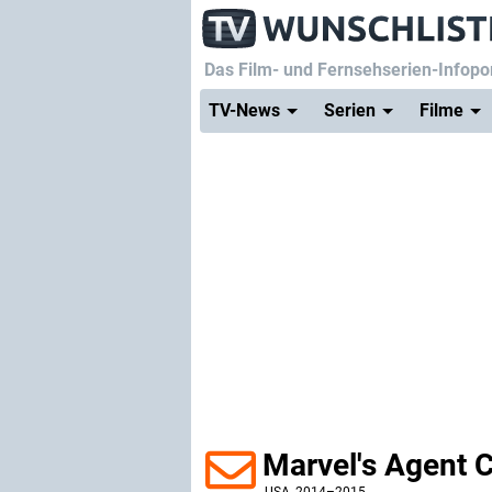
Das Film- und Fernsehserien-Infopor
TV-News
Serien
Filme
Marvel's Agent C