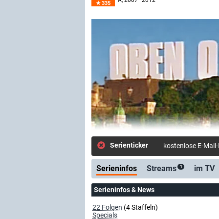
A
, 2007–2012
335
Serienticker
kostenlose E-Mail
Serieninfos
Streams
im TV
1
Serieninfos & News
22 Folgen
(4 Staffeln)
Specials