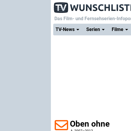
Das Film- und Fernsehserien-Infopor
TV-News
Serien
Filme
Oben ohne