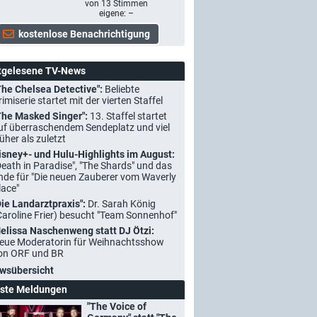
von
13
Stimmen
eigene: –
tgelesene TV-News
The Chelsea Detective":
Beliebte
rimiserie startet mit der vierten Staffel
The Masked Singer":
13. Staffel startet
uf überraschendem Sendeplatz und viel
rüher als zuletzt
isney+- und Hulu-Highlights im August:
Death in Paradise", "The Shards" und das
nde für "Die neuen Zauberer vom Waverly
lace"
Die Landarztpraxis":
Dr. Sarah König
Caroline Frier) besucht "Team Sonnenhof"
elissa Naschenweng statt DJ Ötzi:
eue Moderatorin für Weihnachtsshow
on ORF und BR
wsübersicht
ste Meldungen
"The Voice of