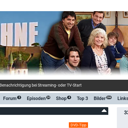
-Benachrichtigung bei Streaming- oder TV-Start
Forum
Episoden
Shop
Top 3
Bilder
Link
3
24
4
266
3
DVD-Tipp