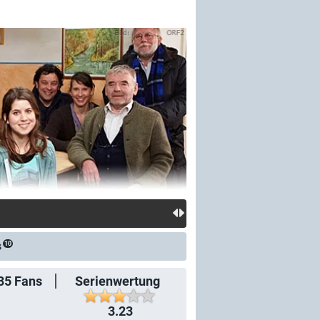
s
10
35
Fans
Serienwertung
3.23