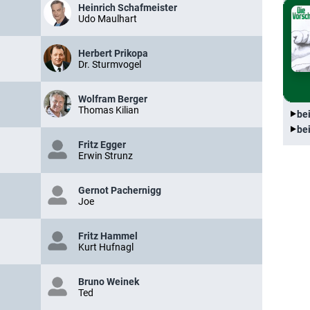
Heinrich Schafmeister
Udo Maulhart
Herbert Prikopa
Dr. Sturmvogel
Wolfram Berger
Thomas Kilian
be
be
Fritz Egger
Erwin Strunz
Gernot Pachernigg
Joe
Fritz Hammel
Kurt Hufnagl
Bruno Weinek
Ted