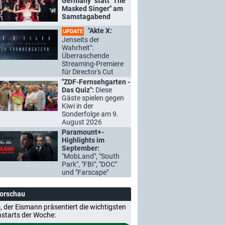
Germany" statt "The
Masked Singer" am
Samstagabend
"Akte X:
UPDATE
Jenseits der
Wahrheit":
Überraschende
Streaming-Premiere
für Director's Cut
"ZDF-Fernsehgarten -
Das Quiz":
Diese
Gäste spielen gegen
Kiwi in der
Sonderfolge am 9.
August 2026
Paramount+-
Highlights im
September:
"MobLand", "South
Park", "FBI", "DOC"
und "Farscape"
Vorschau
, der Eismann präsentiert die wichtigsten
nstarts der Woche: