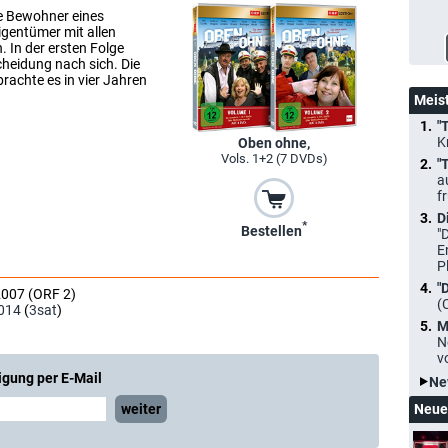
e Bewohner eines
gentümer mit allen
. In der ersten Folge
cheidung nach sich. Die
brachte es in vier Jahren
Meis
"
K
Oben ohne,
Vols. 1+2 (7 DVDs)
"
a
f
D
*
Bestellen
"
E
P
"
2007 (ORF 2)
(
014
(
3sat
)
M
N
v
igung per E-Mail
Ne
Neue
weiter