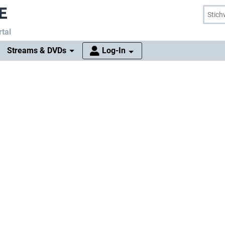
tal
Streams & DVDs
Log-In