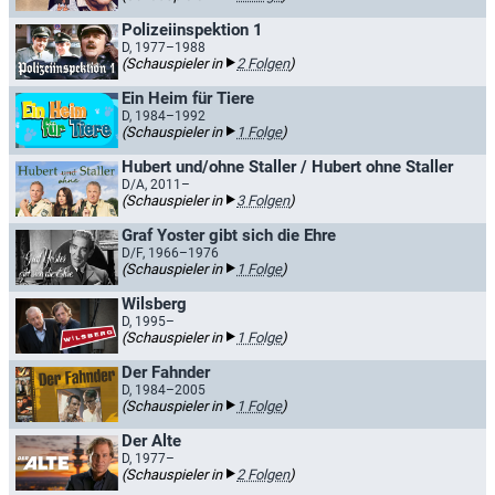
Polizeiinspektion 1
D, 1977–1988
(Schauspieler in
2 Folgen
)
Ein Heim für Tiere
D, 1984–1992
(Schauspieler in
1 Folge
)
Hubert und/ohne Staller / Hubert ohne Staller
D/A, 2011–
(Schauspieler in
3 Folgen
)
Graf Yoster gibt sich die Ehre
D/F, 1966–1976
(Schauspieler in
1 Folge
)
Wilsberg
D, 1995–
(Schauspieler in
1 Folge
)
Der Fahnder
D, 1984–2005
(Schauspieler in
1 Folge
)
Der Alte
D, 1977–
(Schauspieler in
2 Folgen
)