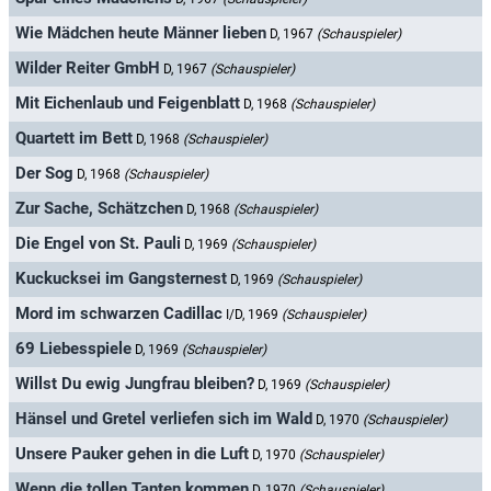
Wie Mädchen heute Männer lieben
D, 1967
(Schauspieler)
Wilder Reiter GmbH
D, 1967
(Schauspieler)
Mit Eichenlaub und Feigenblatt
D, 1968
(Schauspieler)
Quartett im Bett
D, 1968
(Schauspieler)
Der Sog
D, 1968
(Schauspieler)
Zur Sache, Schätzchen
D, 1968
(Schauspieler)
Die Engel von St. Pauli
D, 1969
(Schauspieler)
Kuckucksei im Gangsternest
D, 1969
(Schauspieler)
Mord im schwarzen Cadillac
I/D, 1969
(Schauspieler)
69 Liebesspiele
D, 1969
(Schauspieler)
Willst Du ewig Jungfrau bleiben?
D, 1969
(Schauspieler)
Hänsel und Gretel verliefen sich im Wald
D, 1970
(Schauspieler)
Unsere Pauker gehen in die Luft
D, 1970
(Schauspieler)
Wenn die tollen Tanten kommen
D, 1970
(Schauspieler)