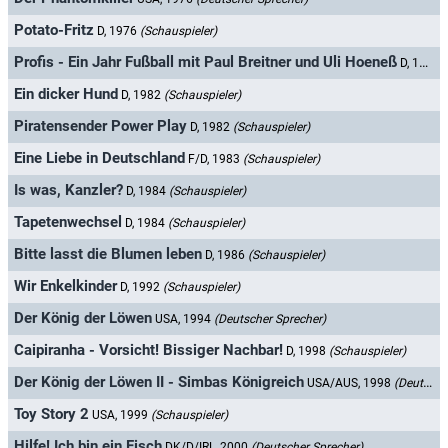
Potato-Fritz
D, 1976
(Schauspieler)
Profis - Ein Jahr Fußball mit Paul Breitner und Uli Hoeneß
D, 1979
Ein dicker Hund
D, 1982
(Schauspieler)
Piratensender Power Play
D, 1982
(Schauspieler)
Eine Liebe in Deutschland
F/D, 1983
(Schauspieler)
Is was, Kanzler?
D, 1984
(Schauspieler)
Tapetenwechsel
D, 1984
(Schauspieler)
Bitte lasst die Blumen leben
D, 1986
(Schauspieler)
Wir Enkelkinder
D, 1992
(Schauspieler)
Der König der Löwen
USA, 1994
(Deutscher Sprecher)
Caipiranha - Vorsicht! Bissiger Nachbar!
D, 1998
(Schauspieler)
Der König der Löwen II - Simbas Königreich
USA/AUS, 1998
(Deutscher Sprecher)
Toy Story 2
USA, 1999
(Schauspieler)
Hilfe! Ich bin ein Fisch
DK/D/IRL, 2000
(Deutscher Sprecher)