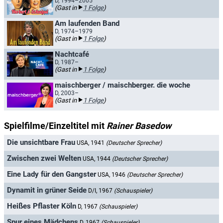
D, 1994–2005
(Gast in
1 Folge
)
Am laufenden Band
D, 1974–1979
(Gast in
1 Folge
)
Nachtcafé
D, 1987–
(Gast in
1 Folge
)
maischberger / maischberger. die woche
D, 2003–
(Gast in
1 Folge
)
Spielfilme/Einzeltitel mit
Rainer Basedow
Die unsichtbare Frau
USA, 1941
(Deutscher Sprecher)
Zwischen zwei Welten
USA, 1944
(Deutscher Sprecher)
Eine Lady für den Gangster
USA, 1946
(Deutscher Sprecher)
Dynamit in grüner Seide
D/I, 1967
(Schauspieler)
Heißes Pflaster Köln
D, 1967
(Schauspieler)
Spur eines Mädchens
D, 1967
(Schauspieler)