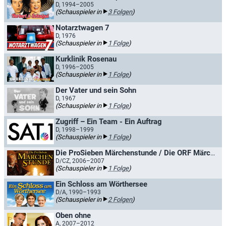
D, 1994–2005
(Schauspieler in
3 Folgen
)
Notarztwagen 7
D, 1976
(Schauspieler in
1 Folge
)
Kurklinik Rosenau
D, 1996–2005
(Schauspieler in
1 Folge
)
Der Vater und sein Sohn
D, 1967
(Schauspieler in
1 Folge
)
Zugriff – Ein Team - Ein Auftrag
D, 1998–1999
(Schauspieler in
1 Folge
)
Die ProSieben Märchenstunde / Die ORF Märchenstunde
D/CZ, 2006–2007
(Schauspieler in
1 Folge
)
Ein Schloss am Wörthersee
D/A, 1990–1993
(Schauspieler in
2 Folgen
)
Oben ohne
A, 2007–2012