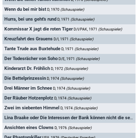
Wenn du bei mir bist
D, 1970
(Schauspieler)
Hurra, bei uns geht's rund
D, 1971
(Schauspieler)
Kommissar X jagt die roten Tiger
D/I/PAK, 1971
(Schauspieler)
Kreuzfahrt des Grauens
D/I, 1971
(Schauspieler)
Tante Trude aus Buxtehude
D, 1971
(Schauspieler)
Der Todesrächer von Soho
D/E, 1971
(Schauspieler)
Kinderarzt Dr. Fröhlich
D, 1972
(Schauspieler)
Die Bettelprinzessin
D, 1974
(Schauspieler)
Drei Männer im Schnee
D, 1974
(Schauspieler)
Der Räuber Hotzenplotz
D, 1974
(Schauspieler)
Zwei im siebenten Himmel
D, 1974
(Schauspieler)
Lina Braake oder Die Interessen der Bank können nicht die sein, die Lina Braake hat
Ansichten eines Clowns
D, 1976
(Schauspieler)
Der Phantomkiller
USA, 1976
(Deutscher Sprecher)