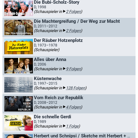
Die Bubi-Scholz-Story
D, 1998
(Schauspieler in
2 Folgen
)
Die Machtergreifung / Der Weg zur Macht
D, 2011–2012
(Schauspieler in
2 Folgen
)
Der Räuber Hotzenplotz
D, 1973–1978
(Schauspieler)
Alles über Anna
D, 2006
(Schauspieler in
9 Folgen
)
Küstenwache
D, 1997–2015
(Schauspieler in
128 Folgen
)
Vom Reich zur Republik
D, 2008–2012
(Schauspieler in
4 Folgen
)
Die schnelle Gerdi
D, 1989
(Schauspieler in
1 Folge
)
Herbert und Schnipsi / Sketche mit Herbert + Schnipsi