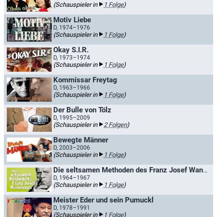
(Schauspieler in
1 Folge
)
Motiv Liebe
D, 1974–1976
(Schauspieler in
1 Folge
)
Okay S.I.R.
D, 1973–1974
(Schauspieler in
1 Folge
)
Kommissar Freytag
D, 1963–1966
(Schauspieler in
1 Folge
)
Der Bulle von Tölz
D, 1995–2009
(Schauspieler in
2 Folgen
)
Bewegte Männer
D, 2003–2006
(Schauspieler in
1 Folge
)
Die seltsamen Methoden des Franz Josef Wanninger
D, 1964–1967
(Schauspieler in
1 Folge
)
Meister Eder und sein Pumuckl
D, 1978–1991
(Schauspieler in
1 Folge
)