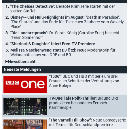
"The Chelsea Detective":
Beliebte Krimiserie startet mit der
vierten Staffel
Disney+- und Hulu-Highlights im August:
"Death in Paradise",
"The Shards" und das Ende für "Die neuen Zauberer vom Waverly
Place"
"Die Landarztpraxis":
Dr. Sarah König (Caroline Frier) besucht
"Team Sonnenhof"
"Sherlock & Daughter" feiert Free-TV-Premiere
Melissa Naschenweng statt DJ Ötzi:
Neue Moderatorin für
Weihnachtsshow von ORF und BR
Newsübersicht
Neueste Meldungen
"1536":
BBC und HBO mit Serie um drei
Frauen im Schatten der Verhaftung von
Anne Boleyn
TV-Duell als Polit-Thriller:
BR und ORF
produzieren besonderes Fernseh-
Kammerspiel
"The Varnell Hill Show":
Neue Comedyserie
mit Termin für Deutschlandpremiere