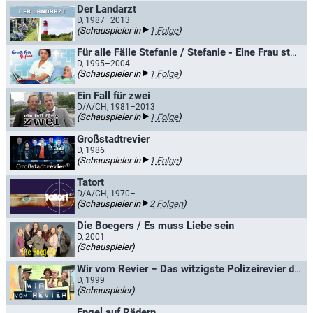
Der Landarzt
D, 1987–2013
(Schauspieler in
1 Folge
)
Für alle Fälle Stefanie / Stefanie - Eine Frau startet durch
D, 1995–2004
(Schauspieler in
1 Folge
)
Ein Fall für zwei
D/A/CH, 1981–2013
(Schauspieler in
1 Folge
)
Großstadtrevier
D, 1986–
(Schauspieler in
1 Folge
)
Tatort
D/A/CH, 1970–
(Schauspieler in
2 Folgen
)
Die Boegers / Es muss Liebe sein
D, 2001
(Schauspieler)
Wir vom Revier – Das witzigste Polizeirevier der Welt
D, 1999
(Schauspieler)
Engel auf Rädern