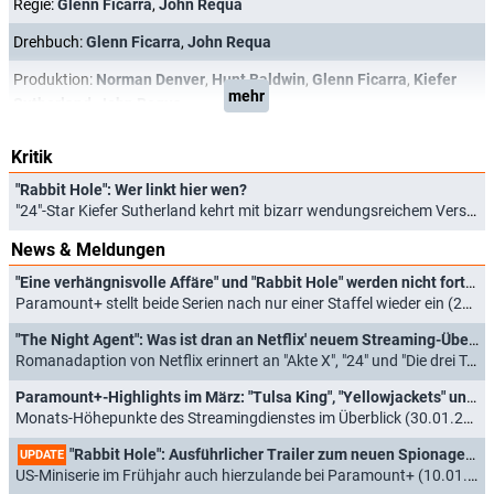
Regie:
Glenn Ficarra
,
John Requa
Drehbuch:
Glenn Ficarra
,
John Requa
Produktion:
Norman Denver
,
Hunt Baldwin
,
Glenn Ficarra
,
Kiefer
mehr
Sutherland
,
John Requa
Kritik
"Rabbit Hole": Wer linkt hier wen?
"24"-Star Kiefer Sutherland kehrt mit bizarr wendungsreichem Verschwörungstrip in Spionagewelt zurück (26.03.2023)
News & Meldungen
"Eine verhängnisvolle Affäre" und "Rabbit Hole" werden nicht fortgesetzt
Paramount+ stellt beide Serien nach nur einer Staffel wieder ein (27.10.2023)
"The Night Agent": Was ist dran an Netflix' neuem Streaming-Überflieger?
Romanadaption von Netflix erinnert an "Akte X", "24" und "Die drei Tage des Condor" (08.04.2023)
Paramount+-Highlights im März: "Tulsa King", "Yellowjackets" und "Rabbit Hole"
Monats-Höhepunkte des Streamingdienstes im Überblick (30.01.2023)
"Rabbit Hole": Ausführlicher Trailer zum neuen Spionagethriller mit "24"-Star Kiefer Sutherland
UPDATE
US-Miniserie im Frühjahr auch hierzulande bei Paramount+ (10.01.2023)