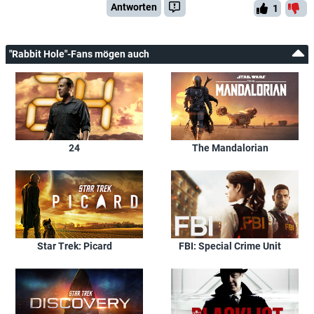
Antworten
1
"Rabbit Hole"-Fans mögen auch
24
The Mandalorian
Star Trek: Picard
FBI: Special Crime Unit