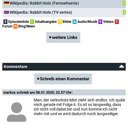
Wikipedia: Rabbit Hole (Fernsehserie)
I
Wikipedia: Rabbit Hole (TV series)
I
E
Episodenliste
I
Inhaltsangabe
B
Bilder
A
Audio/Musik
V
Videos
F
Forum
N
Blog/News
weitere Links
Kommentare
Schreib einen Kommentar
markox
schrieb am 08.01.2025, 22.57 Uhr:
Man, der verkorkste Mist zieht sich endlos. Ich quäle
mich gerade mit Folge 6. Es ist so langweilig, dass
ich nicht voll dabei bin und nun komme ich nicht
mehr mit und es wird dadurch noch langweiliger.