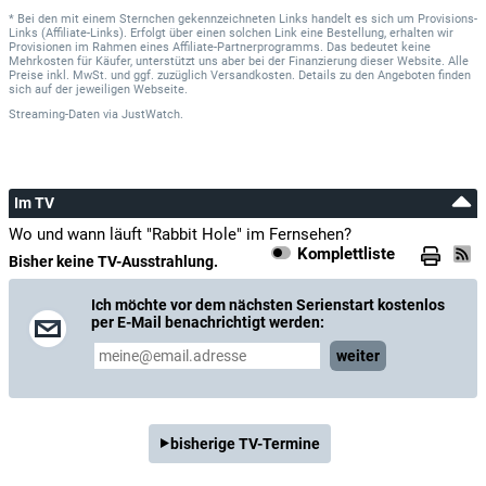
* Bei den mit einem Sternchen gekennzeichneten Links handelt es sich um Provisions-
Links (Affiliate-Links). Erfolgt über einen solchen Link eine Bestellung, erhalten wir
Provisionen im Rahmen eines Affiliate-Partnerprogramms. Das bedeutet keine
Mehrkosten für Käufer, unterstützt uns aber bei der Finanzierung dieser Website. Alle
Preise inkl. MwSt. und ggf. zuzüglich Versandkosten. Details zu den Angeboten finden
sich auf der jeweiligen Webseite.
Streaming-Daten
via
JustWatch.
Im TV
Wo und wann läuft "Rabbit Hole" im Fernsehen?
Komplettliste
Bisher keine TV-Ausstrahlung.
Ich möchte vor dem nächsten Serienstart kostenlos
per E-Mail benachrichtigt werden:
weiter
bisherige TV-Termine