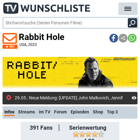
Rabbit Hole
USA
, 2023
391
Paramount+
29.05.: Neue Meldung: [UPDATE] John Malkovich, Jennifer Jason Leigh und weite
Infos
Streams
im TV
Forum
Episoden
Shop
Top 3
391
Fans
Serienwertung