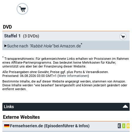
DVD
*
Staffel 1
(3 DVDs)
*
Suche nach
"Rabbit Hole"
bei Amazon.de
*
Transparenzhinweis: Für gekennzeichnete Links erhalten wir Provisionen im Rahmen
eines Affiliate-Partnerprogramms. Das bedeutet keine Mehrkosten für Käufer,
unterstützt uns aber bei der Finanzierung dieser Website.
Alle Preisangaben ohne Gewähr, Preise ggf. plus Porto & Versandkosten.
Preisstand: 06.08.2026 03:00 GMT+1 (
Mehr Informationen
)
Bestimmte Inhalte, die auf dieser Website angezeigt werden, stammen von Amazon.
Diese Inhalte werden "wie besehen" bereitgestellt und können jederzeit geändert oder
entfernt werden.
Links
Externe Websites
Fernsehserien.de (Episodenführer & Infos)
E
I
B