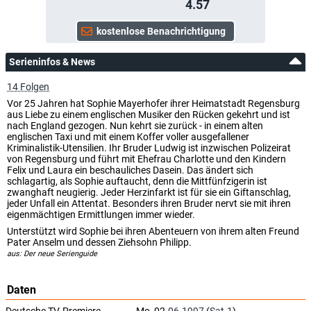
4.57
Serieninfos & News
14 Folgen
Vor 25 Jahren hat Sophie Mayerhofer ihrer Heimatstadt Regensburg
aus Liebe zu einem englischen Musiker den Rücken gekehrt und ist
nach England gezogen. Nun kehrt sie zurück - in einem alten
englischen Taxi und mit einem Koffer voller ausgefallener
Kriminalistik-Utensilien. Ihr Bruder Ludwig ist inzwischen Polizeirat
von Regensburg und führt mit Ehefrau Charlotte und den Kindern
Felix und Laura ein beschauliches Dasein. Das ändert sich
schlagartig, als Sophie auftaucht, denn die Mittfünfzigerin ist
zwanghaft neugierig. Jeder Herzinfarkt ist für sie ein Giftanschlag,
jeder Unfall ein Attentat. Besonders ihren Bruder nervt sie mit ihren
eigenmächtigen Ermittlungen immer wieder.
Unterstützt wird Sophie bei ihren Abenteuern von ihrem alten Freund
Pater Anselm und dessen Ziehsohn Philipp.
aus: Der neue Serienguide
Daten
Deutsche TV-Premiere
Mo, 02.
06.1997
(
Sat.1
)