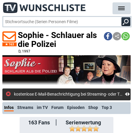
Sophie - Schlauer als
die Polizei
163
D
, 1997
kostenlose E-Mail-Benachri
Infos
Streams
im TV
Forum
Episoden
Shop
Top 3
163
Fans
Serienwertung