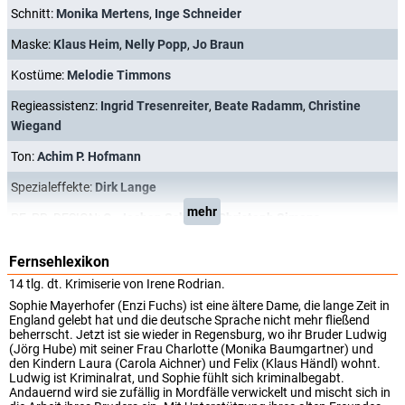
Schnitt:
Monika Mertens
,
Inge Schneider
Maske:
Klaus Heim
,
Nelly Popp
,
Jo Braun
Kostüme:
Melodie Timmons
Regieassistenz:
Ingrid Tresenreiter
,
Beate Radamm
,
Christine
Wiegand
Ton:
Achim P. Hofmann
Spezialeffekte:
Dirk Lange
mehr
PF_PR_DESIGN:
O.-Jochen Schmidt
,
Christoph Simons
Fernsehlexikon
14 tlg. dt. Krimiserie von Irene Rodrian.
Sophie Mayerhofer (Enzi Fuchs) ist eine ältere Dame, die lange Zeit in
England gelebt hat und die deutsche Sprache nicht mehr fließend
beherrscht. Jetzt ist sie wieder in Regensburg, wo ihr Bruder Ludwig
(Jörg Hube) mit seiner Frau Charlotte (Monika Baumgartner) und
den Kindern Laura (Carola Aichner) und Felix (Klaus Händl) wohnt.
Ludwig ist Kriminalrat, und Sophie fühlt sich kriminalbegabt.
Andauernd wird sie zufällig in Mordfälle verwickelt und mischt sich in