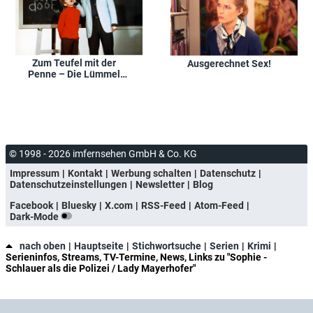
Zum Teufel mit der
Ausgerechnet Sex!
Penne – Die Lümmel
von der ersten Bank 2.
Teil
© 1998 - 2026 imfernsehen GmbH & Co. KG
Impressum
Kontakt
Werbung schalten
Datenschutz
Datenschutzeinstellungen
Newsletter
Blog
Facebook
Bluesky
X.com
RSS-Feed
Atom-Feed
Dark-Mode
nach oben
Hauptseite
Stichwortsuche
Serien
Krimi
Serieninfos, Streams, TV-Termine, News, Links zu "Sophie -
Schlauer als die Polizei / Lady Mayerhofer"