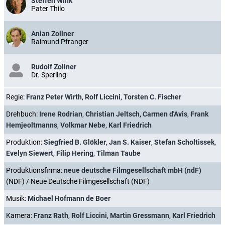
Steffen Wink
Pater Thilo
Anian Zollner
Raimund Pfranger
Rudolf Zollner
Dr. Sperling
Regie:
Franz Peter Wirth
,
Rolf Liccini
,
Torsten C. Fischer
Drehbuch:
Irene Rodrian
,
Christian Jeltsch
,
Carmen d'Avis
,
Frank
Hemjeoltmanns
,
Volkmar Nebe
,
Karl Friedrich
Produktion:
Siegfried B. Glökler
,
Jan S. Kaiser
,
Stefan Scholtissek
,
Evelyn Siewert
,
Filip Hering
,
Tilman Taube
Produktionsfirma:
neue deutsche Filmgesellschaft mbH (ndF)
(NDF) / Neue Deutsche Filmgesellschaft (NDF)
Musik:
Michael Hofmann de Boer
Kamera:
Franz Rath
,
Rolf Liccini
,
Martin Gressmann
,
Karl Friedrich