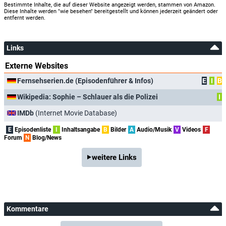
Bestimmte Inhalte, die auf dieser Website angezeigt werden, stammen von Amazon.
Diese Inhalte werden "wie besehen" bereitgestellt und können jederzeit geändert oder
entfernt werden.
Links
Externe Websites
Fernsehserien.de (Episodenführer & Infos)
E
I
B
Wikipedia: Sophie – Schlauer als die Polizei
I
IMDb
(Internet Movie Database)
E
Episodenliste
I
Inhaltsangabe
B
Bilder
A
Audio/Musik
V
Videos
F
Forum
N
Blog/News
weitere Links
Kommentare