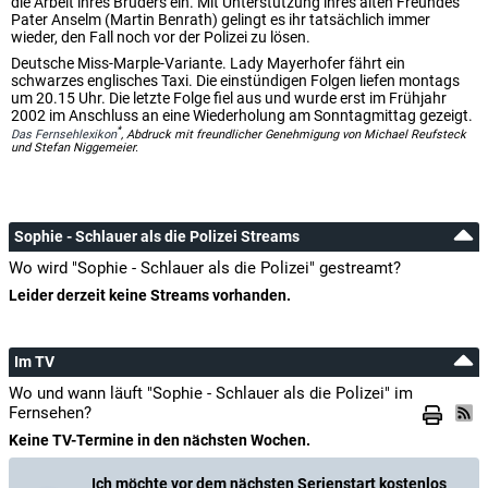
die Arbeit ihres Bruders ein. Mit Unterstützung ihres alten Freundes
Pater Anselm (Martin Benrath) gelingt es ihr tatsächlich immer
wieder, den Fall noch vor der Polizei zu lösen.
Deutsche Miss-Marple-Variante. Lady Mayerhofer fährt ein
schwarzes englisches Taxi. Die einstündigen Folgen liefen montags
um 20.15 Uhr. Die letzte Folge fiel aus und wurde erst im Frühjahr
2002 im Anschluss an eine Wiederholung am Sonntagmittag gezeigt.
*
Das Fernsehlexikon
, Abdruck mit freundlicher Genehmigung von Michael Reufsteck
und Stefan Niggemeier.
Sophie - Schlauer als die Polizei Streams
Wo wird "Sophie - Schlauer als die Polizei" gestreamt?
Leider derzeit keine Streams vorhanden.
Im TV
Wo und wann läuft "Sophie - Schlauer als die Polizei" im
Fernsehen?
Keine TV-Termine in den nächsten Wochen.
Ich möchte vor dem nächsten Serienstart kostenlos