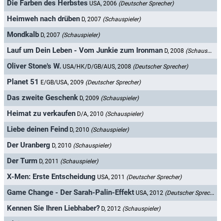
Die Farben des Herbstes
USA, 2006
(Deutscher Sprecher)
Heimweh nach drüben
D, 2007
(Schauspieler)
Mondkalb
D, 2007
(Schauspieler)
Lauf um Dein Leben - Vom Junkie zum Ironman
D, 2008
(Schauspieler)
Oliver Stone's W.
USA/HK/D/GB/AUS, 2008
(Deutscher Sprecher)
Planet 51
E/GB/USA, 2009
(Deutscher Sprecher)
Das zweite Geschenk
D, 2009
(Schauspieler)
Heimat zu verkaufen
D/A, 2010
(Schauspieler)
Liebe deinen Feind
D, 2010
(Schauspieler)
Der Uranberg
D, 2010
(Schauspieler)
Der Turm
D, 2011
(Schauspieler)
X-Men: Erste Entscheidung
USA, 2011
(Deutscher Sprecher)
Game Change - Der Sarah-Palin-Effekt
USA, 2012
(Deutscher Sprecher)
Kennen Sie Ihren Liebhaber?
D, 2012
(Schauspieler)