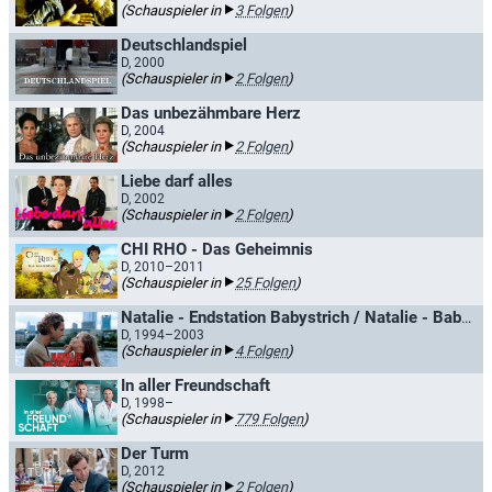
(Schauspieler in
3 Folgen
)
Deutschlandspiel
D, 2000
(Schauspieler in
2 Folgen
)
Das unbezähmbare Herz
D, 2004
(Schauspieler in
2 Folgen
)
Liebe darf alles
D, 2002
(Schauspieler in
2 Folgen
)
CHI RHO - Das Geheimnis
D, 2010–2011
(Schauspieler in
25 Folgen
)
Natalie - Endstation Babystrich / Natalie - Babystrich Ostblock
D, 1994–2003
(Schauspieler in
4 Folgen
)
In aller Freundschaft
D, 1998–
(Schauspieler in
779 Folgen
)
Der Turm
D, 2012
(Schauspieler in
2 Folgen
)