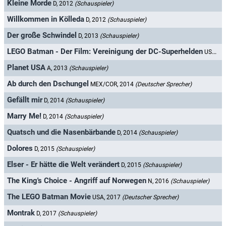
Kleine Morde
D, 2012
(Schauspieler)
Willkommen in Kölleda
D, 2012
(Schauspieler)
Der große Schwindel
D, 2013
(Schauspieler)
LEGO Batman - Der Film: Vereinigung der DC-Superhelden
USA/GB, 2013
Planet USA
A, 2013
(Schauspieler)
Ab durch den Dschungel
MEX/COR, 2014
(Deutscher Sprecher)
Gefällt mir
D, 2014
(Schauspieler)
Marry Me!
D, 2014
(Schauspieler)
Quatsch und die Nasenbärbande
D, 2014
(Schauspieler)
Dolores
D, 2015
(Schauspieler)
Elser - Er hätte die Welt verändert
D, 2015
(Schauspieler)
The King's Choice - Angriff auf Norwegen
N, 2016
(Schauspieler)
The LEGO Batman Movie
USA, 2017
(Deutscher Sprecher)
Montrak
D, 2017
(Schauspieler)