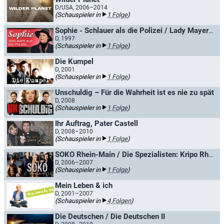
D/USA, 2006–2014
(Schauspieler in
1 Folge
)
Sophie - Schlauer als die Polizei / Lady Mayerhofer
D, 1997
(Schauspieler in
1 Folge
)
Die Kumpel
D, 2001
(Schauspieler in
1 Folge
)
Unschuldig – Für die Wahrheit ist es nie zu spät
D, 2008
(Schauspieler in
1 Folge
)
Ihr Auftrag, Pater Castell
D, 2008–2010
(Schauspieler in
1 Folge
)
SOKO Rhein-Main / Die Spezialisten: Kripo Rhein-Main
D, 2006–2007
(Schauspieler in
1 Folge
)
Mein Leben & ich
D, 2001–2007
(Schauspieler in
4 Folgen
)
Die Deutschen / Die Deutschen II