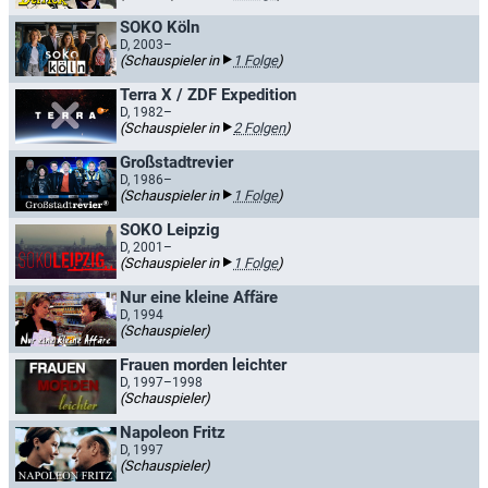
SOKO Köln
D, 2003–
(Schauspieler in
1 Folge
)
Terra X / ZDF Expedition
D, 1982–
(Schauspieler in
2 Folgen
)
Großstadtrevier
D, 1986–
(Schauspieler in
1 Folge
)
SOKO Leipzig
D, 2001–
(Schauspieler in
1 Folge
)
Nur eine kleine Affäre
D, 1994
(Schauspieler)
Frauen morden leichter
D, 1997–1998
(Schauspieler)
Napoleon Fritz
D, 1997
(Schauspieler)