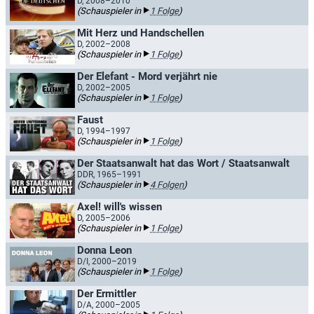
D, 2008–2010
(Schauspieler in
1 Folge
)
Mit Herz und Handschellen
D, 2002–2008
(Schauspieler in
1 Folge
)
Der Elefant - Mord verjährt nie
D, 2002–2005
(Schauspieler in
1 Folge
)
Faust
D, 1994–1997
(Schauspieler in
1 Folge
)
Der Staatsanwalt hat das Wort / Staatsanwalt
DDR, 1965–1991
(Schauspieler in
4 Folgen
)
Axel! will's wissen
D, 2005–2006
(Schauspieler in
1 Folge
)
Donna Leon
D/I, 2000–2019
(Schauspieler in
1 Folge
)
Der Ermittler
D/A, 2000–2005