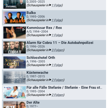
D, 2005–2025
(Schauspieler in
1 Folge
)
Balko
D, 1995–2006
(Schauspieler in
1 Folge
)
Kommissar Rex / Rex
A/D, 1994–2004
(Schauspieler in
1 Folge
)
Alarm für Cobra 11 – Die Autobahnpolizei
D, 1996–2026
(Schauspieler in
3 Folgen
)
Schlosshotel Orth
A, 1996–2005
(Schauspieler in
1 Folge
)
Küstenwache
D, 1997–2015
(Schauspieler in
2 Folgen
)
Für alle Fälle Stefanie / Stefanie - Eine Frau startet durch
D, 1995–2004
(Schauspieler in
2 Folgen
)
Der Alte
D, 1977–