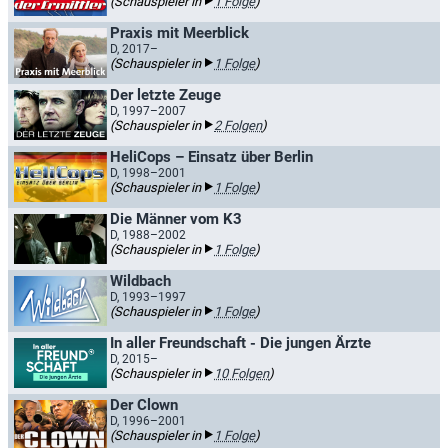
(Schauspieler in
1 Folge
)
Praxis mit Meerblick
D, 2017–
(Schauspieler in
1 Folge
)
Der letzte Zeuge
D, 1997–2007
(Schauspieler in
2 Folgen
)
HeliCops – Einsatz über Berlin
D, 1998–2001
(Schauspieler in
1 Folge
)
Die Männer vom K3
D, 1988–2002
(Schauspieler in
1 Folge
)
Wildbach
D, 1993–1997
(Schauspieler in
1 Folge
)
In aller Freundschaft - Die jungen Ärzte
D, 2015–
(Schauspieler in
10 Folgen
)
Der Clown
D, 1996–2001
(Schauspieler in
1 Folge
)