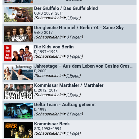
Der Grüffelo / Das Grüffelokind
GB/D, 2009–2011
(Schauspieler in
1 Folge
)
Der gleiche Himmel / Berlin 74 - Same Sky
GB/D, 2017
(Schauspieler in
3 Folgen
)
Die Kids von Berlin
D, 1997–1998
(Schauspieler in
3 Folgen
)
Jahrestage – Aus dem Leben von Gesine Cresspahl
D, 2000
(Schauspieler in
1 Folge
)
Kommissar Marthaler / Marthaler
D, 2012–2017
(Schauspieler in
1 Folge
)
Delta Team - Auftrag geheim!
D, 1999
(Schauspieler in
2 Folgen
)
Kommissar Beck
S/D, 1993–1994
(Schauspieler in
1 Folge
)