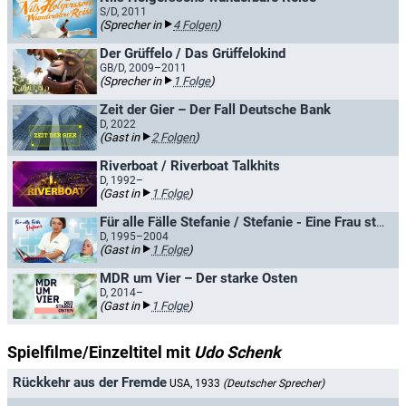
S/D, 2011
(Sprecher in
4 Folgen
)
Der Grüffelo / Das Grüffelokind
GB/D, 2009–2011
(Sprecher in
1 Folge
)
Zeit der Gier – Der Fall Deutsche Bank
D, 2022
(Gast in
2 Folgen
)
Riverboat / Riverboat Talkhits
D, 1992–
(Gast in
1 Folge
)
Für alle Fälle Stefanie / Stefanie - Eine Frau startet durch
D, 1995–2004
(Gast in
1 Folge
)
MDR um Vier – Der starke Osten
D, 2014–
(Gast in
1 Folge
)
Spielfilme/Einzeltitel mit
Udo Schenk
Rückkehr aus der Fremde
USA, 1933
(Deutscher Sprecher)