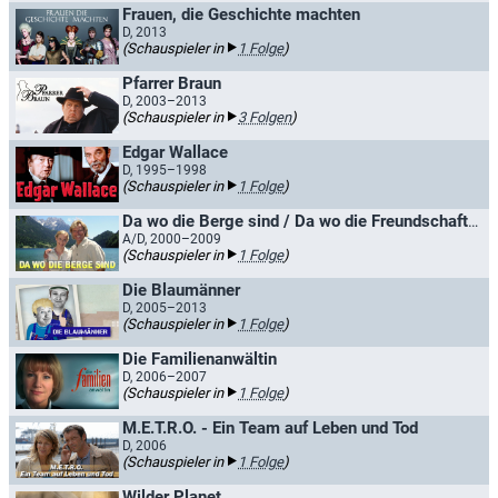
Frauen, die Geschichte machten
D, 2013
(Schauspieler in
1 Folge
)
Pfarrer Braun
D, 2003–2013
(Schauspieler in
3 Folgen
)
Edgar Wallace
D, 1995–1998
(Schauspieler in
1 Folge
)
Da wo die Berge sind / Da wo die Freundschaft zählt
A/D, 2000–2009
(Schauspieler in
1 Folge
)
Die Blaumänner
D, 2005–2013
(Schauspieler in
1 Folge
)
Die Familienanwältin
D, 2006–2007
(Schauspieler in
1 Folge
)
M.E.T.R.O. - Ein Team auf Leben und Tod
D, 2006
(Schauspieler in
1 Folge
)
Wilder Planet