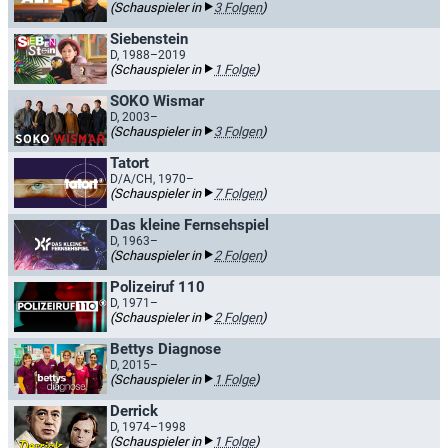
(Schauspieler in
3 Folgen
)
Siebenstein
D, 1988–2019
(Schauspieler in
1 Folge
)
SOKO Wismar
D, 2003–
(Schauspieler in
3 Folgen
)
Tatort
D/A/CH, 1970–
(Schauspieler in
7 Folgen
)
Das kleine Fernsehspiel
D, 1963–
(Schauspieler in
2 Folgen
)
Polizeiruf 110
D, 1971–
(Schauspieler in
2 Folgen
)
Bettys Diagnose
D, 2015–
(Schauspieler in
1 Folge
)
Derrick
D, 1974–1998
(Schauspieler in
1 Folge
)