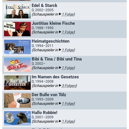
Edel & Starck
D, 2002–2005
(Schauspieler in
1 Folge
)
Justitias kleine Fische
D, 1988–1990
(Schauspieler in
1 Folge
)
Heimatgeschichten
D, 1994–2011
(Schauspieler in
1 Folge
)
Bibi & Tina / Bibi und Tina
D, 2002–
(Schauspieler in
1 Folge
)
Im Namen des Gesetzes
D, 1994–2008
(Schauspieler in
3 Folgen
)
Der Bulle von Tölz
D, 1995–2009
(Schauspieler in
1 Folge
)
Hallo Robbie!
D, 2001–2009
(Schauspieler in
1 Folge
)