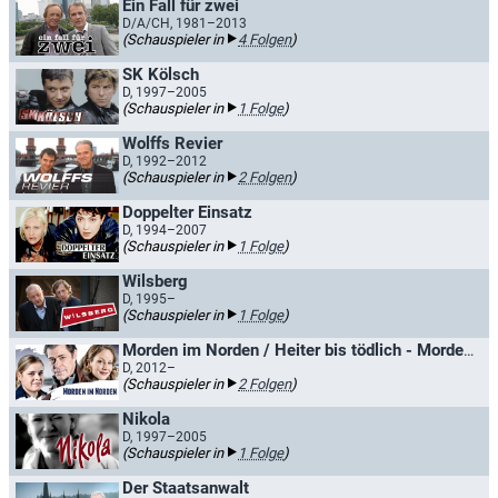
Ein Fall für zwei
D/A/CH, 1981–2013
(Schauspieler in
4 Folgen
)
SK Kölsch
D, 1997–2005
(Schauspieler in
1 Folge
)
Wolffs Revier
D, 1992–2012
(Schauspieler in
2 Folgen
)
Doppelter Einsatz
D, 1994–2007
(Schauspieler in
1 Folge
)
Wilsberg
D, 1995–
(Schauspieler in
1 Folge
)
Morden im Norden / Heiter bis tödlich - Morden im Norden
D, 2012–
(Schauspieler in
2 Folgen
)
Nikola
D, 1997–2005
(Schauspieler in
1 Folge
)
Der Staatsanwalt