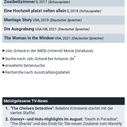
Zweibettzimmer
D, 2017
(Schauspieler)
Eine Hochzeit platzt selten allein
D, 2018
(Schauspieler)
Marriage Story
USA, 2019
(Deutscher Sprecher)
Die Ausgrabung
USA/GB, 2021
(Deutscher Sprecher)
The Woman in the Window
USA, 2021
(Deutscher Sprecher)
Udo Schenk
in der IMDb (Internet Movie Database)
*
Suche nach
Udo Schenk
bei Amazon.de
erweiterte Seriensuche
Recherche nach Ausstrahlungsdaten
Meistgelesene TV-News
"The Chelsea Detective":
Beliebte Krimiserie startet mit der
vierten Staffel
Disney+- und Hulu-Highlights im August:
"Death in Paradise",
"The Shards" und das Ende für "Die neuen Zauberer vom Waverly