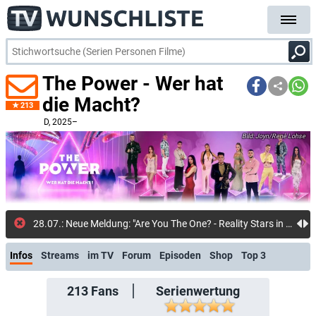
The Power - Wer hat
die Macht?
213
D
, 2025–
Joyn/Renè Lohse
28.07.: Neue Meldung: "Are You The One? - Reality Stars in Love": Diese Teilnehmer sind in Staffel 6 dabei: Ex-"GZSZ"-Star inmitten einschl
Infos
Streams
im TV
Forum
Episoden
Shop
Top 3
213
Fans
Serienwertung