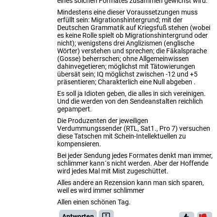
eines solchen Formates zusammen gewichst wird.
Mindestens eine dieser Voraussetzungen muss
erfüllt sein: Migrationshintergrund; mit der
Deutschen Grammatik auf Kriegsfuß stehen (wobei
es keine Rolle spielt ob Migrationshintergrund oder
nicht); wenigstens drei Anglizismen (englische
Wörter) verstehen und sprechen; die Fäkalsprache
(Gosse) beherrschen; ohne Allgemeinwissen
dahinvegetieren; möglichst mit Tätowierungen
übersät sein; IQ möglichst zwischen -12 und +5
präsentieren; Charakterlich eine Null abgeben .
Es soll ja Idioten geben, die alles in sich vereinigen.
Und die werden von den Sendeanstalten reichlich
gepampert.
Die Produzenten der jeweiligen
Verdummungssender (RTL, Sat1., Pro 7) versuchen
diese Tatschen mit Schein-Intellektuellen zu
kompensieren.
Bei jeder Sendung jedes Formates denkt man immer,
schlimmer kann´s nicht werden. Aber der Hoffende
wird jedes Mal mit Mist zugeschüttet.
Alles andere an Rezension kann man sich sparen,
weil es wird immer schlimmer
Allen einen schönen Tag.
Antworten