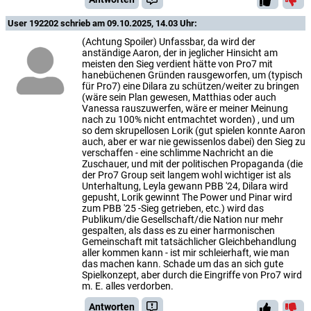
User 192202
schrieb am 09.10.2025, 14.03 Uhr:
(Achtung Spoiler) Unfassbar, da wird der
anständige Aaron, der in jeglicher Hinsicht am
meisten den Sieg verdient hätte von Pro7 mit
hanebüchenen Gründen rausgeworfen, um (typisch
für Pro7) eine Dilara zu schützen/weiter zu bringen
(wäre sein Plan gewesen, Matthias oder auch
Vanessa rauszuwerfen, wäre er meiner Meinung
nach zu 100% nicht entmachtet worden) , und um
so dem skrupellosen Lorik (gut spielen konnte Aaron
auch, aber er war nie gewissenlos dabei) den Sieg zu
verschaffen - eine schlimme Nachricht an die
Zuschauer, und mit der politischen Propaganda (die
der Pro7 Group seit langem wohl wichtiger ist als
Unterhaltung, Leyla gewann PBB '24, Dilara wird
gepusht, Lorik gewinnt The Power und Pinar wird
zum PBB '25 -Sieg getrieben, etc.) wird das
Publikum/die Gesellschaft/die Nation nur mehr
gespalten, als dass es zu einer harmonischen
Gemeinschaft mit tatsächlicher Gleichbehandlung
aller kommen kann - ist mir schleierhaft, wie man
das machen kann. Schade um das an sich gute
Spielkonzept, aber durch die Eingriffe von Pro7 wird
m. E. alles verdorben.
Antworten