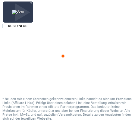
KOSTENLOS
* Bei den mit einem Sternchen gekennzeichneten Links handelt es sich um Provisions-
Links (Affiliate-Links). Erfolgt über einen solchen Link eine Bestellung, erhalten wir
Provisionen im Rahmen eines Affiliate-Partnerprogramms. Das bedeutet keine
Mehrkosten für Käufer, unterstützt uns aber bei der Finanzierung dieser Website. Alle
Preise inkl. MwSt. und ggf. zuzüglich Versandkosten. Details zu den Angeboten finden
sich auf der jeweiligen Webseite.