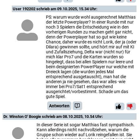
User 192202
schrieb am 09.10.2025, 15.34 Uhr:
PS: warum wurde wohl ausgerechnet Matthias
der letzte Powerplayer? In einer Runde mit nur
noch 3 Spielern die Entscheidung wie in den
vorherigen Runden zu machen geht gar nicht,
denn der Powerplayer hat so gut wie keine
Chance, daher wurde es nicht Lorik, der ja (oder
Dilara) gewinnen sollte, und hört mir auf mit KI
und Zufallsziehung, Delta war (nicht nur) für
mich klar Pro7 und die Karten wurden so
hingelegt, dass bei allen Spielern nur leere und
beim designierten PowerPlayer nur welche mit
Dreieck lagen (die wurden jedes Mal
entsprechend ausgetauscht), man hat die
anderen ja nie gesehen, das war alles -wie
immer bei Pro7/Sat1 entsprechend
ausgerichtet/vorbestimmt. Schade um das
gute Spiel.
Antworten
Dr. Winston O' Boogie
schrieb am 08.10.2025, 10.54 Uhr:
In dieser Serie ist sogar Matthias fast sympathisch.
Kann allerdings nicht nachvollziehen, warum die
Gruppe schon wieder auf Lorik reingefallen ist. Sie