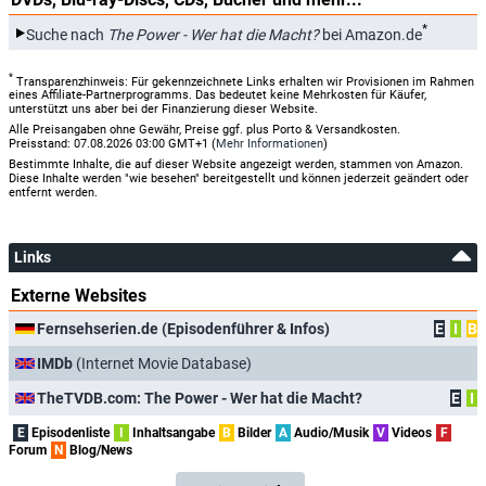
*
Suche nach
The Power - Wer hat die Macht?
bei Amazon.de
*
Transparenzhinweis: Für gekennzeichnete Links erhalten wir Provisionen im Rahmen
eines Affiliate-Partnerprogramms. Das bedeutet keine Mehrkosten für Käufer,
unterstützt uns aber bei der Finanzierung dieser Website.
Alle Preisangaben ohne Gewähr, Preise ggf. plus Porto & Versandkosten.
Preisstand: 07.08.2026 03:00 GMT+1 (
Mehr Informationen
)
Bestimmte Inhalte, die auf dieser Website angezeigt werden, stammen von Amazon.
Diese Inhalte werden "wie besehen" bereitgestellt und können jederzeit geändert oder
entfernt werden.
Links
Externe Websites
Fernsehserien.de (Episodenführer & Infos)
E
I
B
IMDb
(Internet Movie Database)
TheTVDB.com: The Power - Wer hat die Macht?
E
I
E
Episodenliste
I
Inhaltsangabe
B
Bilder
A
Audio/Musik
V
Videos
F
Forum
N
Blog/News