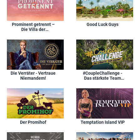
Prominent getrennt –
Good Luck Guys
Die Villa der
Verflossenen
Die Verräter - Vertraue
#CoupleChallenge -
Niemandem!
Das stärkste Team
gewinnt
Der Promihof
Temptation Island VIP