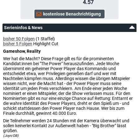
4.57
Serieninfos & News
bisher 50 Folgen
(1 Staffel)
bisher 5 Folgen
Highlight Cut
Gameshow, Reality
Wer hat die Macht? Diese Frage gilt es für die prominenten
Kandidat:innen bei "The Power" herauszufinden. Jede Woche
übernimmt ein geheimer Power Player das Kommando und
entscheidet etwa, wer Privilegien genießen darf und wer mit
Nachteilen kämpfen muss. Allerdings wissen die übrigen Mitspieler
wissen nicht, wer die Macht hat - der Power Player muss seine
Identität um jeden Preis verschleiern. Am Ende einer jeden Woche
nominiert er einen Mitspieler, der die Show verlassen muss. Für den
Nominierten gibt es nur eine einzige Chance auf Rettung: Enttarnt er
die wahre Identität des Power Players, dreht er den Spieß um - und
schickt stattdessen den Power Player nach Hause. Wer bis zum
Finale durchhält, gewinnt 40.000 Euro.
Die Teilnehmer werden 24 Stunden mit der Kamera überwacht und
sollen keinerlei Kontakt zur Außenwelt haben - "Big Brother" lässt
grüßen.
(Joyn/DB)