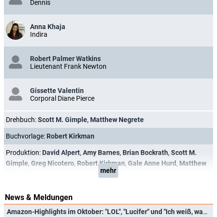
Dennis
Anna Khaja
Indira
Robert Palmer Watkins
Lieutenant Frank Newton
Gissette Valentin
Corporal Diane Pierce
Drehbuch:
Scott M. Gimple
,
Matthew Negrete
Buchvorlage:
Robert Kirkman
Produktion:
David Alpert
,
Amy Barnes
,
Brian Bockrath
,
Scott M.
Gimple
,
Greg Nicotero
,
Robert Kirkman
,
Gale Anne Hurd
,
Matthew
mehr
Negrete
News & Meldungen
Amazon-Highlights im Oktober: "LOL", "Lucifer" und "Ich weiß, was du letzten Sommer getan hast"