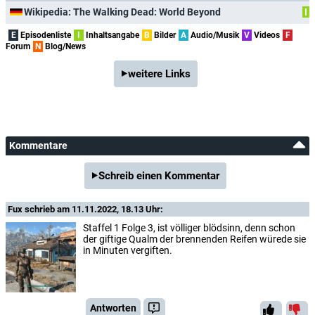
Wikipedia: The Walking Dead: World Beyond
I
E
Episodenliste
I
Inhaltsangabe
B
Bilder
A
Audio/Musik
V
Videos
F
Forum
N
Blog/News
weitere Links
Kommentare
Schreib einen Kommentar
Fux
schrieb am 11.11.2022, 18.13 Uhr:
Staffel 1 Folge 3, ist völliger blödsinn, denn schon
der giftige Qualm der brennenden Reifen würede sie
in Minuten vergiften.
Antworten