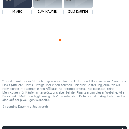
IM ABO
ZUM KAUFEN
ZUM KAUFEN
* Bei den mit einem Sternchen gekennzeichneten Links handelt es sich um Provisions-
Links (Affiliate-Links). Erfolgt über einen solchen Link eine Bestellung, erhalten wir
Provisionen im Rahmen eines Affiliate-Partnerprogramms. Das bedeutet keine
Mehrkosten für Käufer, unterstützt uns aber bei der Finanzierung dieser Website. Alle
Preise inkl. MwSt. und ggf. zuzüglich Versandkosten. Details zu den Angeboten finden
sich auf der jeweiligen Webseite.
Streaming-Daten
via
JustWatch.