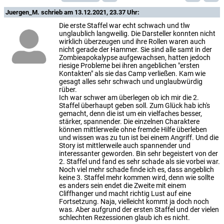
Juergen_M.
schrieb am 13.12.2021, 23.37 Uhr:
Die erste Staffel war echt schwach und tlw
unglaublich langweilig. Die Darsteller konnten nicht
wirklich überzeugen und ihre Rollen waren auch
nicht gerade der Hammer. Sie sind alle samt in der
Zombieapokalypse aufgewachsen, hatten jedoch
riesige Probleme bei ihren angeblichen "ersten
Kontakten" als sie das Camp verließen. Kam wie
gesagt alles sehr schwach und unglaubwürdig
rüber.
Ich war schwer am überlegen ob ich mir die 2.
Staffel überhaupt geben soll. Zum Glück hab ich's
gemacht, denn die ist um ein vielfaches besser,
stärker, spannender. Die einzelnen Charaktere
können mittlerweile ohne fremde Hilfe überleben
und wissen was zu tun ist bei einem Angriff. Und die
Story ist mittlerweile auch spannender und
interessanter geworden. Bin sehr begeistert von der
2. Staffel und fand es sehr schade als sie vorbei war.
Noch viel mehr schade finde ich es, dass angeblich
keine 3. Staffel mehr kommen wird, denn wie sollte
es anders sein endet die Zweite mit einem
Cliffhanger und macht richtig Lust auf eine
Fortsetzung. Naja, vielleicht kommt ja doch noch
was. Aber aufgrund der ersten Staffel und der vielen
schlechten Rezessionen glaub ich es nicht.