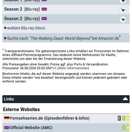
*
Season 2
[Blu-ray]
*
Season 2
[Blu-ray]
weitere Blu-ray-Discs
*
Suche nach
"The Walking Dead: World Beyond"
bei Amazon.de
*
Transparenzhinweis: Für gekennzeichnete Links erhalten wir Provisionen im Rahmen
eines Affiliate-Partnerprogramms. Das bedeutet keine Mehrkosten für Käufer,
unterstützt uns aber bei der Finanzierung dieser Website.
Alle Preisangaben ohne Gewähr, Preise ggf. plus Porto & Versandkosten.
Preisstand: 06.08.2026 03:00 GMT+1 (
Mehr Informationen
)
Bestimmte Inhalte, die auf dieser Website angezeigt werden, stammen von Amazon.
Diese Inhalte werden "wie besehen" bereitgestellt und können jederzeit geändert oder
entfernt werden.
Links
Externe Websites
Fernsehserien.de (Episodenführer & Infos)
E
I
B
Official Website (AMC)
I
B