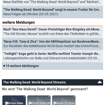
Neue Staffeln von "The Walking Dead: World Beyond" und "Motherland: Fort Salem" (29.09.2021)
"The Walking Dead: World Beyond" sorgt in neuem Trailer für Crossover mit Mutterserie
Neue Folgen ab Oktober (03.09.2021)
weitere Meldungen
Nach "Das Haus David": Oscar-Preisträger Ben Kingsley als Moses in Trailer zu neuer Bibelserie
"The Old Stories: Moses" erzählt von Reise des Titelhelden in göttlichem Auftrag (17.04.2026)
"Navy CIS: Tony & Ziva": Von der Militärpolizei zur Boulevardkomödie
Zur Rückkehr des beliebtesten NCIS-Duos mutiert das Krimi-Procedural zur Spionageklamotte (04.09.2025)
"Twilight"-Saga geht in Serie: Netflix verfilmt Teenie-Vampir-Romanze neu - mit einem Twist
Liebesgeschichte von Bella und Edward wird wiederbelebt (05.09.2024)
19 weitere Meldungen
The Walking Dead: World Beyond Streams
Wo wird "The Walking Dead: World Beyond" gestreamt?