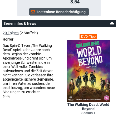
3.54
Serieninfos & News
20 Folgen
(2 Staffeln)
DVD-Tipp
Horror
Das Spin-Off von „The Walking
Dead“ spielt zehn Jahre nach
dem Beginn der Zombie-
Apokalypse und dreht sich um
zwei junge Schwestern, die in
einer Welt voller Zombies
aufwuchsen und die Zeit davor
nicht kennen. Sie verlassen ihre
abgeriegelte, sichere Gemeinde,
um ihren Vater zu suchen, der
einst loszog, um woanders neue
Siedlungen zu errichten.
(mm)
The Walking Dead: World
Beyond
Season 1