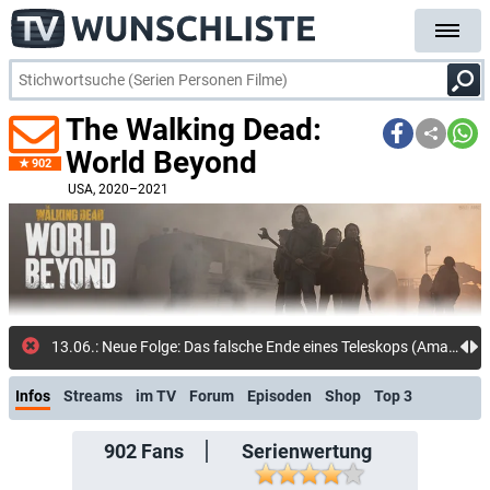
The Walking Dead:
World Beyond
902
USA
, 2020–2021
13.06.: Neue Folge: Das falsche Ende eines Teleskops (Amazon Prime Video)
Infos
Streams
im TV
Forum
Episoden
Shop
Top 3
902
Fans
Serienwertung