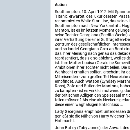
Action
Southampton, 10. April 1912: Mit Spannu
'Titanic' erwartet, des luxuriösesten Passa
renommierten White Star Line, das seine 
Southampton nach New York antritt. Hugh
Manton, ist es im letzten Moment gelungen
seine Tochter Georgiana (Perdita Weeks)
ihrer Verhaftung bei einer Suffragetten-
Zentrum des gesellschaftlichen Interess
und so landet Georgiana Grex an Bord ein
das ihrer Meinung nach genau das dekad
repräsentiert, das sie so ablehnt, weil e
ist. Ihre Mutter Louisa (Geraldine Somervil
Ambitionen ihrer Tochter nicht teilen. Die
Wahlrecht erhalten sollten, erscheint ihr g
Mitreisenden - zum großen Teil Neureiche 
empfindet. Auch Watson (Lyndsey Marsha
Ross), Zofe und Butler der Mantons, hab
zu kämpfen - ist es wirklich notwendig, da
der britischen Adligen den Speisesaal mit
teilen müssen? Als eine als Neckerei ged
diese einen waghalsigen Entschluss ...
Lady Georgiana empfindet unterdessen die 
genießt sie die Nähe von Harry Widener (N
Hof macht.
John Batley (Toby Jones), der Anwalt des