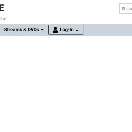
tal
Streams & DVDs
Log-In