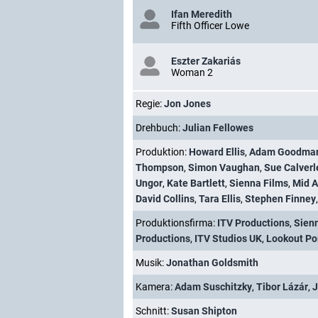
Ifan Meredith
Fifth Officer Lowe
Eszter Zakariás
Woman 2
Regie:
Jon Jones
Drehbuch:
Julian Fellowes
Produktion:
Howard Ellis
,
Adam Goodma
Thompson
,
Simon Vaughan
,
Sue Calverl
Ungor
,
Kate Bartlett
,
Sienna Films
,
Mid A
David Collins
,
Tara Ellis
,
Stephen Finney
Produktionsfirma:
ITV Productions
,
Sien
Productions
,
ITV Studios UK
,
Lookout Po
Musik:
Jonathan Goldsmith
Kamera:
Adam Suschitzky
,
Tibor Lázár
,
J
Schnitt:
Susan Shipton