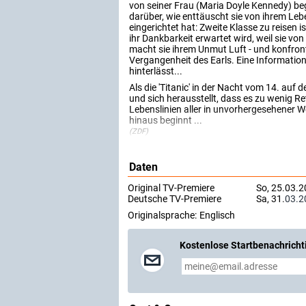
von seiner Frau (Maria Doyle Kennedy) beg
darüber, wie enttäuscht sie von ihrem Lebe
eingerichtet hat: Zweite Klasse zu reisen i
ihr Dankbarkeit erwartet wird, weil sie v
macht sie ihrem Unmut Luft - und konfron
Vergangenheit des Earls. Eine Information
hinterlässt...
Als die 'Titanic' in der Nacht vom 14. auf de
und sich herausstellt, dass es zu wenig R
Lebenslinien aller in unvorhergesehener 
hinaus beginnt ...
(ZDF)
Daten
Original TV-Premiere
So, 25.03.2
Deutsche TV-Premiere
Sa, 31.
03.2
Originalsprache:
Englisch
Kostenlose Startbenachricht