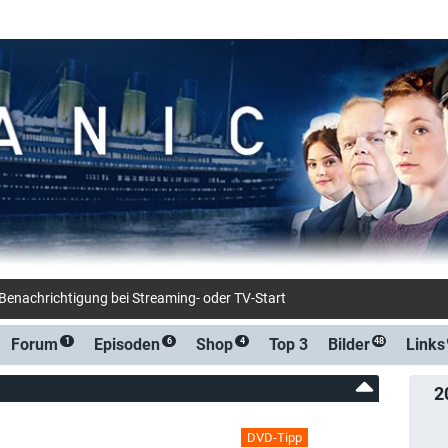
-Benachrichtigung bei Streaming- oder TV-Start
Forum
Episoden
Shop
Top 3
Bilder
Links
1
6
4
48
2
DVD-Tipp