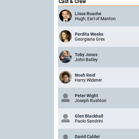
Cast & Crew
Linus Roache
Hugh, Earl of Manton
Perdita Weeks
Georgiana Grex
Toby Jones
John Batley
Noah Reid
Harry Widener
Peter Wight
Joseph Rushton
Glen Blackhall
Paolo Sandrini
David Calder