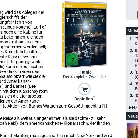
ng wird das Ablegen der
gierschiffs der
Jungfernfahrt von
 (Linus Roache), Earl of
Meis
, noch eine Kabine für
 zu bekommen, die nach
"
Demonstration aus dem
K
es genommen werden soll;
D
es Kreuzfahrtschiffes,
"
ente Klassensystem
E
s dem Untergang geweiht
P
le) kann die politischen
 Idee, dass Frauen das
Titanic
"
enauso bizarr wie sie die
Der komplette Zweiteiler
(
und Amerikaner -
"
l) und Barnes (Lee
P
en mit dem Klassensystem
"
ss sich die Dienstboten
*
Bestellen
P
 denen der Amerikaner
achte Aktion von Barnes Watson zum Gespött macht, trifft
Ne
Neue
Reise als weitaus angenehmer, als sie dachte - zu sehr
oah Reid), dem amerikanischen Millionärssohn, der ihr den
 Earl of Manton, muss geschäftlich nach New York und wird