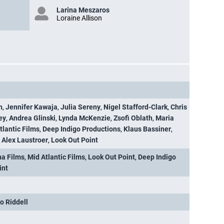
Larina Meszaros
Loraine Allison
n
,
Jennifer Kawaja
,
Julia Sereny
,
Nigel Stafford-Clark
,
Chris
ey
,
Andrea Glinski
,
Lynda McKenzie
,
Zsofi Oblath
,
Maria
tlantic Films
,
Deep Indigo Productions
,
Klaus Bassiner
,
,
Alex Laustroer
,
Look Out Point
na Films
,
Mid Atlantic Films
,
Look Out Point
,
Deep Indigo
int
o Riddell