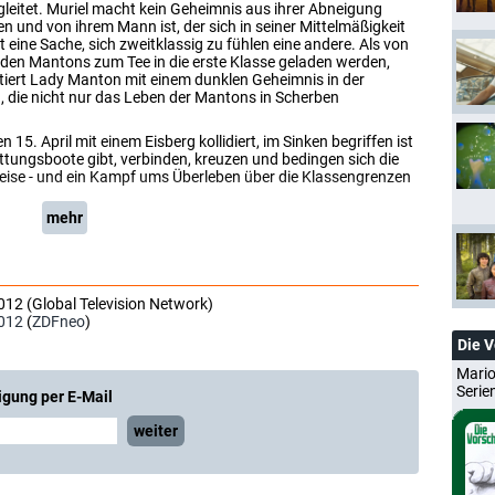
leitet. Muriel macht kein Geheimnis aus ihrer Abneigung
n und von ihrem Mann ist, der sich in seiner Mittelmäßigkeit
st eine Sache, sich zweitklassig zu fühlen eine andere. Als von
on den Mantons zum Tee in die erste Klasse geladen werden,
tiert Lady Manton mit einem dunklen Geheimnis in der
, die nicht nur das Leben der Mantons in Scherben
n 15. April mit einem Eisberg kollidiert, im Sinken begriffen ist
ettungsboote gibt, verbinden, kreuzen und bedingen sich die
Weise - und ein Kampf ums Überleben über die Klassengrenzen
mehr
012 (Global Television Network)
012
(
ZDFneo
)
Die 
Mario
Serie
igung per E-Mail
weiter