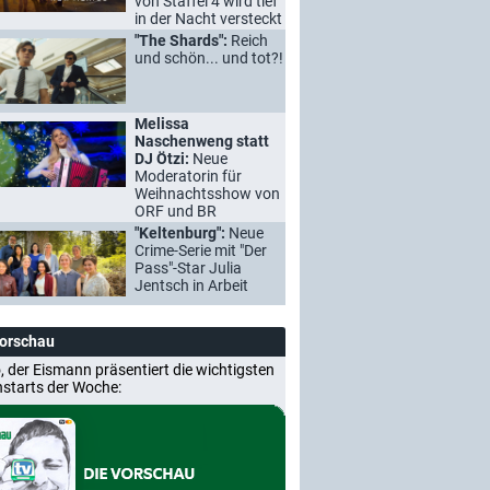
von Staffel 4 wird tief
in der Nacht versteckt
"The Shards":
Reich
und schön... und tot?!
Melissa
Naschenweng statt
DJ Ötzi:
Neue
Moderatorin für
Weihnachtsshow von
ORF und BR
"Keltenburg":
Neue
Crime-Serie mit "Der
Pass"-Star Julia
Jentsch in Arbeit
Vorschau
, der Eismann präsentiert die wichtigsten
nstarts der Woche: