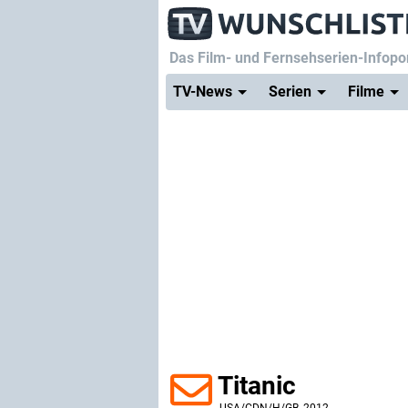
Das Film- und Fernsehserien-Infopor
TV-News
Serien
Filme
Titanic