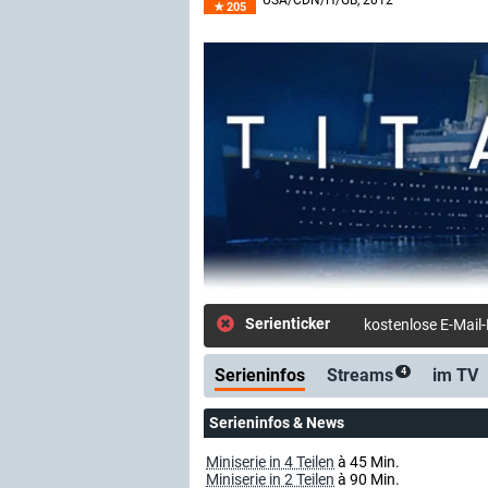
USA/CDN/H/GB
, 2012
205
Serienticker
kostenlose E-Mail
Serieninfos
Streams
im TV
4
Serieninfos & News
Miniserie in 4 Teilen
à 45 Min.
Miniserie in 2 Teilen
à 90 Min.