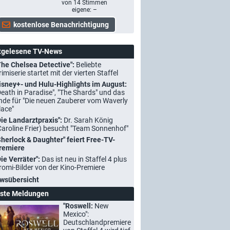
von
14
Stimmen
eigene: –
tgelesene TV-News
The Chelsea Detective":
Beliebte
rimiserie startet mit der vierten Staffel
isney+- und Hulu-Highlights im August:
Death in Paradise", "The Shards" und das
nde für "Die neuen Zauberer vom Waverly
lace"
Die Landarztpraxis":
Dr. Sarah König
Caroline Frier) besucht "Team Sonnenhof"
Sherlock & Daughter" feiert Free-TV-
remiere
Die Verräter":
Das ist neu in Staffel 4 plus
romi-Bilder von der Kino-Premiere
wsübersicht
ste Meldungen
"Roswell:
New
Mexico":
Deutschlandpremiere