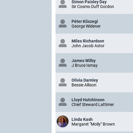
Simon Paisley Day
Sir Cosmo Duff Gordon
Péter Kõszegi
George Widener
Miles Richardson
John Jacob Astor
James Wilby
J Bruce Ismay
Olivia Darnley
Bessie Allison
Lloyd Hutchinson
Chief Steward Lattimer
Linda Kash
Margaret "Molly" Brown