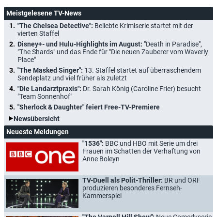
Meistgelesene TV-News
"The Chelsea Detective":
Beliebte Krimiserie startet mit der
vierten Staffel
Disney+- und Hulu-Highlights im August:
"Death in Paradise",
"The Shards" und das Ende für "Die neuen Zauberer vom Waverly
Place"
"The Masked Singer":
13. Staffel startet auf überraschendem
Sendeplatz und viel früher als zuletzt
"Die Landarztpraxis":
Dr. Sarah König (Caroline Frier) besucht
"Team Sonnenhof"
"Sherlock & Daughter" feiert Free-TV-Premiere
Newsübersicht
Neueste Meldungen
"1536":
BBC und HBO mit Serie um drei
Frauen im Schatten der Verhaftung von
Anne Boleyn
TV-Duell als Polit-Thriller:
BR und ORF
produzieren besonderes Fernseh-
Kammerspiel
"The Varnell Hill Show":
Neue Comedyserie