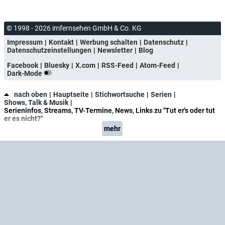
© 1998 - 2026 imfernsehen GmbH & Co. KG
Impressum
Kontakt
Werbung schalten
Datenschutz
Datenschutzeinstellungen
Newsletter
Blog
Facebook
Bluesky
X.com
RSS-Feed
Atom-Feed
Dark-Mode
nach oben
Hauptseite
Stichwortsuche
Serien
Shows, Talk & Musik
Serieninfos, Streams, TV-Termine, News, Links zu "Tut er's oder tut
er es nicht?"
mehr