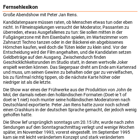
Fernsehlexikon
Große Abendshow mit Peter Jan Rens.
Kandidatenpaare müssen raten, ob Menschen etwas tun oder eben
nicht. In Filmeinspielungen versucht der Moderator, Passanten zu
überreden, etwas Ausgefallenes zu tun: Sie sollen mitten in der
Fußgängerzone mit ihm Eisenbahn spielen, im Wartezimmer vom
Zahnarzt Techno tanzen oder in der Bäckerei ein abgebissenes
Hörnchen kaufen, weil doch die Tüten leider zu klein sind. Vor der
Entscheidung wird der Film angehalten, und die Kandidaten setzen
Geldbeträge auf den Ausgang. Zwischendurch finden
Geschicklichkeitsrunden im Studio statt, in denen wertvolle Joker
erspielt werden können. Das Siegerpaar dreht am Ende am Kartenrad
und muss, um seinen Gewinn zu behalten oder gar zu vervielfachen,
bis zu fünfmal richtig tippen, ob die nächste Karte höher oder
niedriger ist als die letzte.
Die Show war eines der Frühwerke aus der Produktion von John de
Mol, der damals neben den holländischen Formaten (Doet-ie 't of
doet-ie 't niet) noch munter seine holländischen Moderatoren nach
Deutschland exportierte. Peter Jan Rens hatte zuvor noch schnell
einen Crashkurs in der deutschen Sprache gemacht, der jedoch wenig
geholfen hatte.
Die Show lief ursprünglich sonntags um 20.15 Uhr, wurde nach zehn
Sendungen auf den Sonntagnachmittag verlegt und wenige Wochen
später, im November 1993, vorerst eingestellt. Im September 1995
kam sie mit leicht verändertem Konzept und stark verändertem