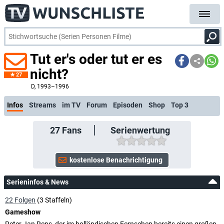
Tut er's oder tut er es
nicht?
27
kostenlose E-Mail-Benachr
D
, 1993–1996
Infos
Streams
im TV
Forum
Episoden
Shop
Top 3
27
Fans
Serienwertung
Serieninfos & News
22 Folgen
(3 Staffeln)
Gameshow