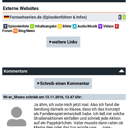
Externe Websites
Fernsehserien.de (Episodenführer & Infos)
E
I
E
Episodenliste
I
Inhaltsangabe
B
Bilder
A
Audio/Musik
V
Videos
F
Forum
N
Blog/News
weitere Links
Kommentare
Schreib einen Kommentar
90-er_Shows
schrieb am 13.11.2016, 13.47 Uhr:
Ja ähm, ich oute mich jetzt mal. Also ich fand die
Sendung damals so klasse, dass ich das Konzept
als Familienspiel entwickelt habe. Ich ließ mir solche
Straßenaktionen einfallen und schrieb jede Aktion
auf ein Pappkärtchen. Vater musste dann raten ob
Mama dies oder das tun würde usw. ... naja -