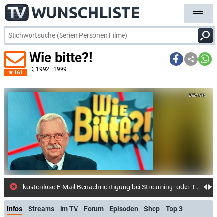
Wie bitte?!
D
, 1992–1999
161
RTL
kostenlose E-Mail-Benachrichtigung bei Streaming- oder TV-Start
Infos
Streams
im TV
Forum
Episoden
Shop
Top 3