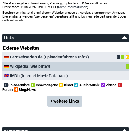
Alle Preisangaben ohne Gewähr, Preise ggf. plus Porto & Versandkosten.
Preisstand: 08.08.2026 03:00 GMT+1 (
Mehr Informationen
)
Bestimmte Inhalte, die auf dieser Website angezeigt werden, stammen von Amazon.
Diese Inhalte werden "wie besehen" bereitgestellt und können jederzeit geändert oder
entfernt werden.
Links
Externe Websites
Fernsehserien.de (Episodenführer & Infos)
E
I
B
Wikipedia: Wie bitte?!
I
IMDb
(Internet Movie Database)
E
Episodenliste
I
Inhaltsangabe
B
Bilder
A
Audio/Musik
V
Videos
F
Forum
N
Blog/News
weitere Links