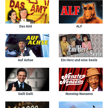
Das Amt
ALF
Auf Achse
Ein Herz und eine Seele
Dalli Dalli
Nonstop Nonsens