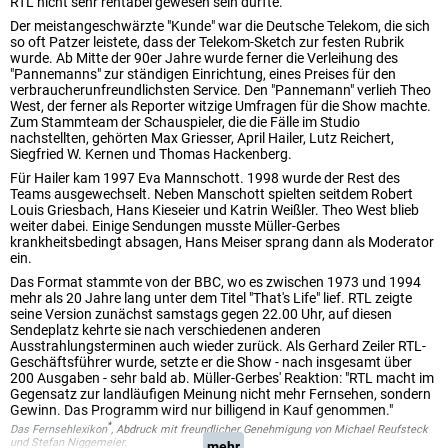
RTL nicht sehr rentabel gewesen sein dürfte.
Der meistangeschwärzte "Kunde" war die Deutsche Telekom, die sich
so oft Patzer leistete, dass der Telekom-Sketch zur festen Rubrik
wurde. Ab Mitte der 90er Jahre wurde ferner die Verleihung des
"Pannemanns" zur ständigen Einrichtung, eines Preises für den
verbraucherunfreundlichsten Service. Den "Pannemann" verlieh Theo
West, der ferner als Reporter witzige Umfragen für die Show machte.
Zum Stammteam der Schauspieler, die die Fälle im Studio
nachstellten, gehörten Max Griesser, April Hailer, Lutz Reichert,
Siegfried W. Kernen und Thomas Hackenberg.
Für Hailer kam 1997 Eva Mannschott. 1998 wurde der Rest des
Teams ausgewechselt. Neben Manschott spielten seitdem Robert
Louis Griesbach, Hans Kieseier und Katrin Weißler. Theo West blieb
weiter dabei. Einige Sendungen musste Müller-Gerbes
krankheitsbedingt absagen, Hans Meiser sprang dann als Moderator
ein.
Das Format stammte von der BBC, wo es zwischen 1973 und 1994
mehr als 20 Jahre lang unter dem Titel "That's Life" lief. RTL zeigte
seine Version zunächst samstags gegen 22.00 Uhr, auf diesen
Sendeplatz kehrte sie nach verschiedenen anderen
Ausstrahlungsterminen auch wieder zurück. Als Gerhard Zeiler RTL-
Geschäftsführer wurde, setzte er die Show - nach insgesamt über
200 Ausgaben - sehr bald ab. Müller-Gerbes' Reaktion: "RTL macht im
Gegensatz zur landläufigen Meinung nicht mehr Fernsehen, sondern
Gewinn. Das Programm wird nur billigend in Kauf genommen."
*
Das Fernsehlexikon
, Abdruck mit freundlicher Genehmigung von Michael Reufsteck
und Stefan Niggemeier.
mehr