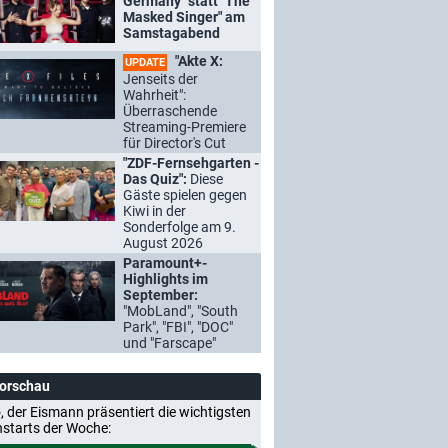
Germany" statt "The
Masked Singer" am
Samstagabend
"Akte X:
UPDATE
Jenseits der
Wahrheit":
Überraschende
Streaming-Premiere
für Director's Cut
"ZDF-Fernsehgarten -
Das Quiz":
Diese
Gäste spielen gegen
Kiwi in der
Sonderfolge am 9.
August 2026
Paramount+-
Highlights im
September:
"MobLand", "South
Park", "FBI", "DOC"
und "Farscape"
Vorschau
, der Eismann präsentiert die wichtigsten
nstarts der Woche: