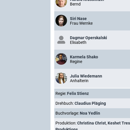
Bernd
Siri Nase
Frau Wernke
Dagmar Operskalski
Elisabeth
Karmela Shako
Regine
Julia Wiedemann
Anhalterin
Regie:
Felix Stienz
Drehbuch:
Claudius Pläging
Buchvorlage:
Noa Yedlin
Produktion:
Christina Christ
,
Keshet Tres
Produktions