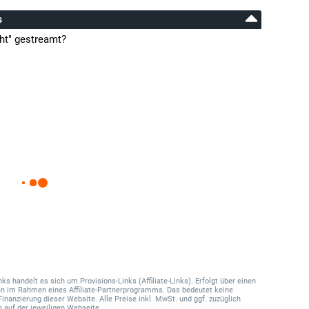
s
ht" gestreamt?
 handelt es sich um Provisions-Links (Affiliate-Links). Erfolgt über einen
onen im Rahmen eines Affiliate-Partnerprogramms. Das bedeutet keine
Finanzierung dieser Website. Alle Preise inkl. MwSt. und ggf. zuzüglich
 auf der jeweiligen Webseite.