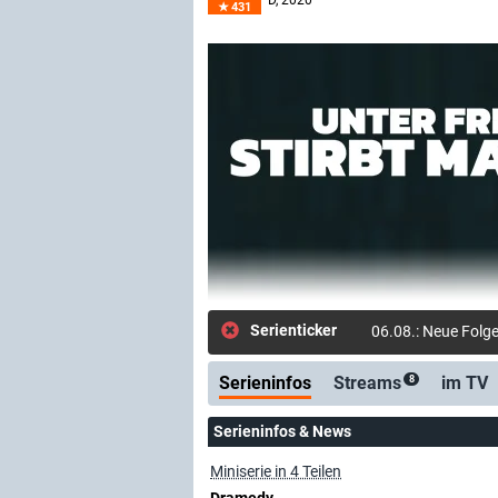
D
, 2020
431
Serienticker
06.08.: Neue Folg
Serieninfos
Streams
im TV
8
Serieninfos & News
Miniserie in 4 Teilen