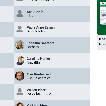
Justus Rosenbach
Arzu Coruh
Irina
Paula Aline Essam
Dr. C Schilling
be
Johanna Gastdorf
be
Barbara
Caroline Hanke
Anwältin
Elke Heidenreich
Elke Heidenreich
Volkan Isbert
Polizeibeamter 2
Katja Liebing