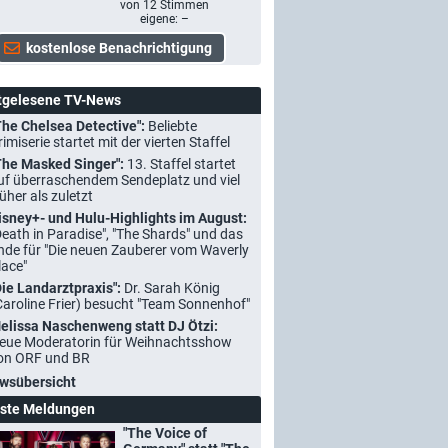
von
12
Stimmen
eigene: –
tgelesene TV-News
The Chelsea Detective":
Beliebte
rimiserie startet mit der vierten Staffel
The Masked Singer":
13. Staffel startet
uf überraschendem Sendeplatz und viel
rüher als zuletzt
isney+- und Hulu-Highlights im August:
Death in Paradise", "The Shards" und das
nde für "Die neuen Zauberer vom Waverly
lace"
Die Landarztpraxis":
Dr. Sarah König
Caroline Frier) besucht "Team Sonnenhof"
elissa Naschenweng statt DJ Ötzi:
eue Moderatorin für Weihnachtsshow
on ORF und BR
wsübersicht
ste Meldungen
"The Voice of