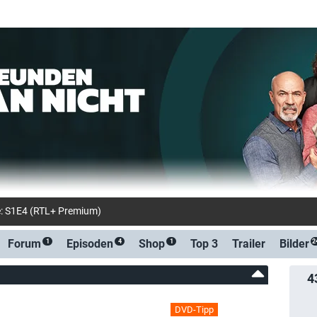
e: S1E4 (RTL+ Premium)
Forum
Episoden
Shop
Top 3
Trailer
Bilder
1
4
1
2
4
DVD-Tipp