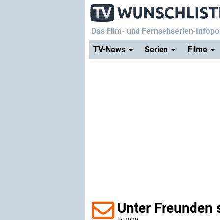
Das Film- und Fernsehserien-Infopor
TV-News
Serien
Filme
Unter Freunden s