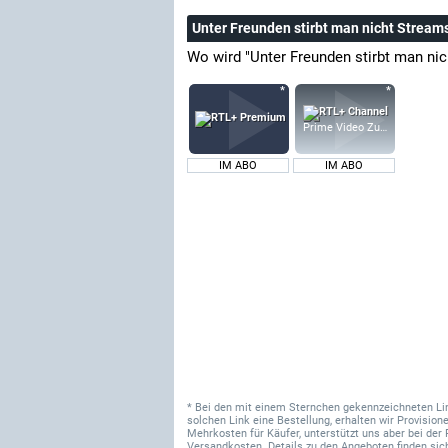
Unter Freunden stirbt man nicht Stream
Wo wird "Unter Freunden stirbt man nic
Prime Video Zusatz-Kanäle
IM ABO
IM ABO
* Bei den mit einem Sternchen gekennzeichneten Links
solchen Link eine Bestellung, erhalten wir Provisi
Mehrkosten für Käufer, unterstützt uns aber bei der 
Versandkosten. Details zu den Angeboten finden sich