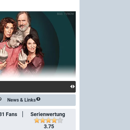
News &
Links
4
8
31
Fans
Serienwertung
3.75