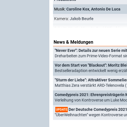
Musik:
Caroline Kox
,
Antonio De Luca
Kamera:
Jakob Beurle
Schnitt:
Martin Mayntz
,
David Wieching
News & Meldungen
"Never Ever": Details zur neuen Serie m
Dreharbeiten zum Prime-Video-Format si
Vor dem Start von "Blackout": Moritz Blei
Bestselleradaption entwickelt wenig erzä
"Sturm der Liebe": Attraktiver Sommelie
Matthias Zera verstärkt ARD-Telenovela 
Comedypreis 2021: Ehrenpreisträgerin M
Verleihung von Kontroverse um Luke Moc
Der Deutsche Comedypreis 2021
UPDATE
"ÜberWeihnachten" wegen Kontroverse u