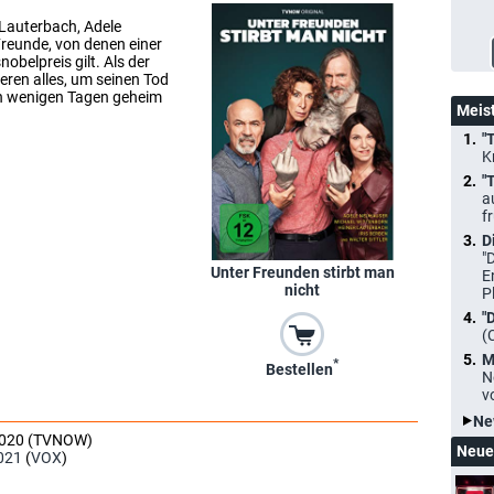
r Lauterbach, Adele
Freunde, von denen einer
obelpreis gilt. Als der
eren alles, um seinen Tod
in wenigen Tagen geheim
Meis
"
K
"
a
f
D
"
Unter Freunden stirbt man
E
nicht
P
"
(
M
*
Bestellen
N
v
Ne
2020 (TVNOW)
Neue
021
(
VOX
)