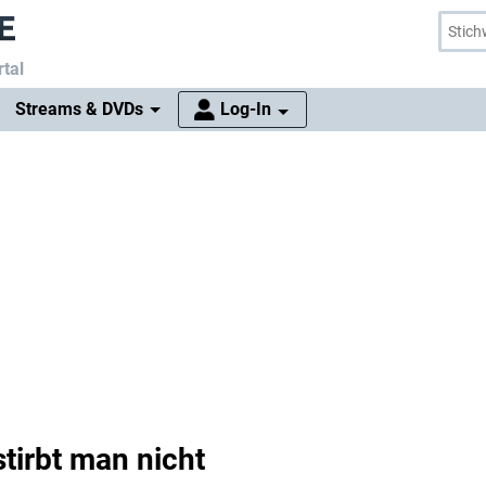
tal
Streams & DVDs
Log-In
tirbt man nicht