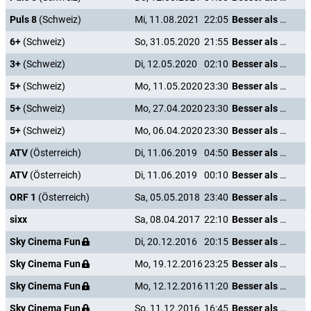
Puls 8
(Schweiz)
Mi, 11.08.2021
22:05
Besser als nix - Gestorben ist noch jeder
6+
(Schweiz)
So, 31.05.2020
21:55
Besser als nix - Gestorben ist noch jeder
3+
(Schweiz)
Di, 12.05.2020
02:10
Besser als nix - Gestorben ist noch jeder
5+
(Schweiz)
Mo, 11.05.2020
23:30
Besser als nix - Gestorben ist noch jeder
5+
(Schweiz)
Mo, 27.04.2020
23:30
Besser als nix - Gestorben ist noch jeder
5+
(Schweiz)
Mo, 06.04.2020
23:30
Besser als nix - Gestorben ist noch jeder
ATV
(Österreich)
Di, 11.06.2019
04:50
Besser als nix - Gestorben ist noch jeder
ATV
(Österreich)
Di, 11.06.2019
00:10
Besser als nix - Gestorben ist noch jeder
ORF 1
(Österreich)
Sa, 05.05.2018
23:40
Besser als nix - Gestorben ist noch jeder
sixx
Sa, 08.04.2017
22:10
Besser als nix - Gestorben ist noch jeder
Sky Cinema Fun
Di, 20.12.2016
20:15
Besser als nix - Gestorben ist noch jeder
Sky Cinema Fun
Mo, 19.12.2016
23:25
Besser als nix - Gestorben ist noch jeder
Sky Cinema Fun
Mo, 12.12.2016
11:20
Besser als nix - Gestorben ist noch jeder
Sky Cinema Fun
So, 11.12.2016
16:45
Besser als nix - Gestorben ist noch jeder