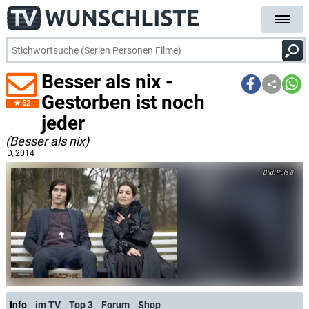
Besser als nix -
Gestorben ist noch
52
jeder
(Besser als nix)
D
, 2014
Puls 8
Info
im TV
Top 3
Forum
Shop