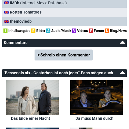
IMDb
(Internet Movie Database)
Rotten Tomatoes
themoviedb
I
Inhaltsangabe
B
Bilder
A
Audio/Musik
V
Videos
F
Forum
N
Blog/News
Kommentare
Schreib einen Kommentar
"Besser als nix - Gestorben ist noch jeder"-Fans mögen auch
Da muss Mann durch
Das Ende einer Nacht