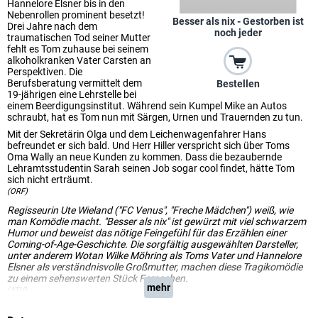
Hannelore Elsner bis in den
Nebenrollen prominent besetzt!
Besser als nix - Gestorben ist
Drei Jahre nach dem
noch jeder
traumatischen Tod seiner Mutter
fehlt es Tom zuhause bei seinem
alkoholkranken Vater Carsten an
Perspektiven. Die
Berufsberatung vermittelt dem
Bestellen
19-jährigen eine Lehrstelle bei
einem Beerdigungsinstitut. Während sein Kumpel Mike an Autos
schraubt, hat es Tom nun mit Särgen, Urnen und Trauernden zu tun.
Mit der Sekretärin Olga und dem Leichenwagenfahrer Hans
befreundet er sich bald. Und Herr Hiller verspricht sich über Toms
Oma Wally an neue Kunden zu kommen. Dass die bezaubernde
Lehramtsstudentin Sarah seinen Job sogar cool findet, hätte Tom
sich nicht erträumt.
(ORF)
Regisseurin Ute Wieland ("FC Venus", "Freche Mädchen") weiß, wie
man Komödie macht. "Besser als nix" ist gewürzt mit viel schwarzem
Humor und beweist das nötige Feingefühl für das Erzählen einer
Coming-of-Age-Geschichte. Die sorgfältig ausgewählten Darsteller,
unter anderem Wotan Wilke Möhring als Toms Vater und Hannelore
Elsner als verständnisvolle Großmutter, machen diese Tragikomödie
zu einem sehenswerten Stück Fernsehen.
mehr
(ATV)