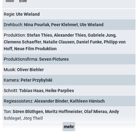
Bille
Regie:
Ute Wieland
Drehbuch:
Nina Pourlak
,
Peer Klehmet
,
Ute Wieland
Produktion:
Stefan Thies
,
Alexander Thies
,
Gabriele Jung
,
Clemens Schaeffer
,
Natalie Clausen
,
Daniel Funke
,
Philipp von
Hoff
,
Neue Film Produktion
Produktionsfirma:
Seven Pictures
Musik:
Oliver Biehler
Kamera:
Peter Przybylski
Schnitt:
Tobias Haas
,
Heike Parplies
Regieassistenz:
Alexander Binder
,
Kathleen Hänisch
Ton:
Sören Blüthgen
,
Moritz Hoffmeister
,
Olaf Mierau
,
Andy
Schlegel
,
Jörg Theil
mehr
Spezialeffekte:
Ronney Afortu