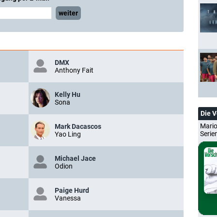
weiter
DMX
Anthony Fait
Kelly Hu
Sona
Die 
Mario
Mark Dacascos
Serie
Yao Ling
Michael Jace
Odion
Paige Hurd
Vanessa