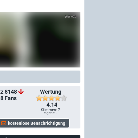
RTL
tz 8148
Wertung
68
Fans
4.14
Stimmen:
7
eigene: -