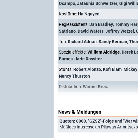
Ocampo
,
Jataunia Schweitzer
,
Gigi Will
Kostüme:
Ha Nguyen
Regieassistenz:
Dan Bradley
,
Tommy Har
Satriano
,
David Waters
,
Jeffrey Wetzel
,
C
Ton:
Richard Adrian
,
Sandy Berman
,
Tho
Spezialeffekte:
William Aldridge
,
Derek L
Burnes
,
Jarin Rossiter
Stunts:
Robert Alonzo
,
Kofi Elam
,
Mickey
Nancy Thurston
Distribution:
Warner Bros.
Choreographie:
Corey Yuen
News & Meldungen
Quoten: 8000. "GZSZ"-Folge und "Wer wi
Mäßiges Interesse an Pilawas Armutsexpe