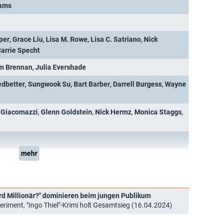
iams
per
,
Grace Liu
,
Lisa M. Rowe
,
Lisa C. Satriano
,
Nick
arrie Specht
m Brennan
,
Julia Evershade
edbetter
,
Sungwook Su
,
Bart Barber
,
Darrell Burgess
,
Wayne
 Giacomazzi
,
Glenn Goldstein
,
Nick Hermz
,
Monica Staggs
,
mehr
rd Millionär?" dominieren beim jungen Publikum
riment, "Ingo Thiel"-Krimi holt Gesamtsieg (16.04.2024)