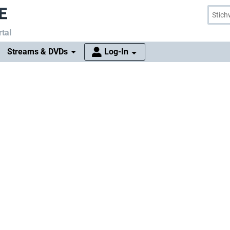
tal
Streams & DVDs
Log-In