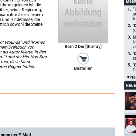
e bekommt er von dem
Meis
daran gelegen ist, die
"
tzer, seiner Regierung,
a
sam ihre Ziele in einem
f
 und Hindernisse, die
tlich sowohl die Steine
"
(
M
N
Exit Wounds" und "Romeo
Born 2 Die [Blu-ray]
v
 einem Drehbuch von
als Autor feierte. In den
"
et Li und der Hip-Hop-Star
s
tner, die in Mark
"
ten Gegner finden.
Bestellen
D
Ne
Neue
igung per E-Mail