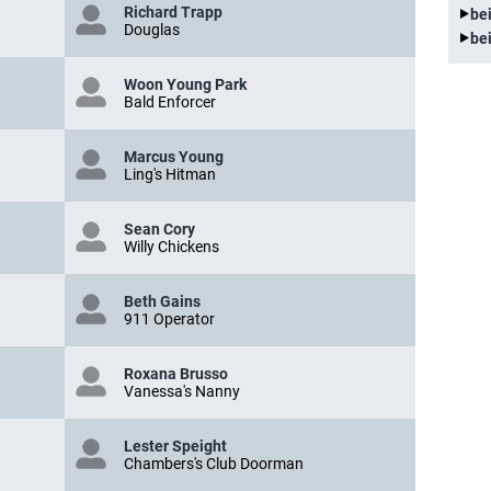
Richard Trapp
be
Douglas
be
Woon Young Park
Bald Enforcer
Marcus Young
Ling's Hitman
Sean Cory
Willy Chickens
Beth Gains
911 Operator
Roxana Brusso
Vanessa's Nanny
Lester Speight
Chambers's Club Doorman