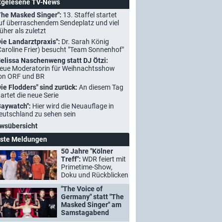
tgelesene TV-News
The Masked Singer":
13. Staffel startet
uf überraschendem Sendeplatz und viel
rüher als zuletzt
Die Landarztpraxis":
Dr. Sarah König
Caroline Frier) besucht "Team Sonnenhof"
elissa Naschenweng statt DJ Ötzi:
eue Moderatorin für Weihnachtsshow
on ORF und BR
Die Flodders" sind zurück:
An diesem Tag
tartet die neue Serie
Baywatch":
Hier wird die Neuauflage in
eutschland zu sehen sein
wsübersicht
ste Meldungen
50 Jahre "Kölner
Treff":
WDR feiert mit
Primetime-Show,
Doku und Rückblicken
"The Voice of
Germany" statt "The
Masked Singer" am
Samstagabend