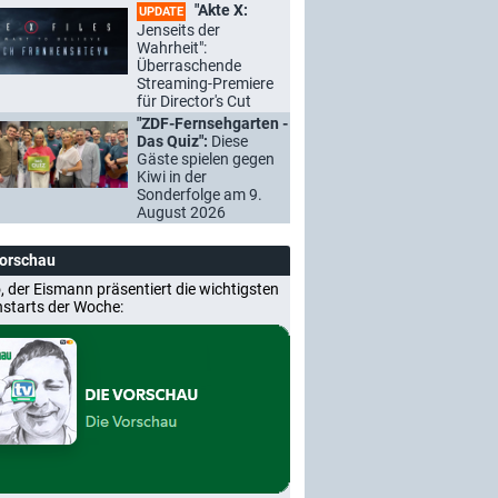
"Akte X:
UPDATE
Jenseits der
Wahrheit":
Überraschende
Streaming-Premiere
für Director's Cut
"ZDF-Fernsehgarten -
Das Quiz":
Diese
Gäste spielen gegen
Kiwi in der
Sonderfolge am 9.
August 2026
Vorschau
, der Eismann präsentiert die wichtigsten
nstarts der Woche: