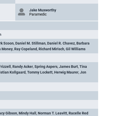
Jake Muxworthy
Paramedic
n
rk Scoon
,
Daniel M. Stillman
,
Daniel R. Chavez
,
Barbara
a Money
,
Ray Copeland
,
Richard Mirisch
,
Gil Williams
rizzell
,
Randy Acker
,
Spring Aspers
,
James Burt
,
Tina
istian Kollgaard
,
Tommy Lockett
,
Herwig Maurer
,
Jon
acy Gibson
,
Mindy Hall
,
Norman T. Leavitt
,
Racelle Red