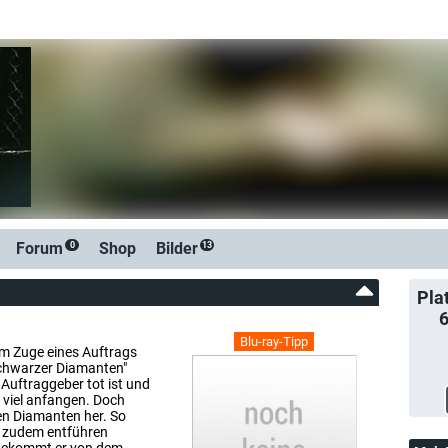
Forum
Shop
Bilder
0
13
Pla
Blu-ray-Tipp
im Zuge eines Auftrags
"schwarzer Diamanten"
Auftraggeber tot ist und
t viel anfangen. Doch
den Diamanten her. So
, zudem entführen