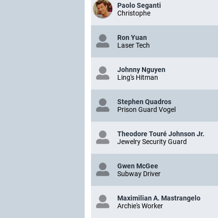
Paolo Seganti
Christophe
Ron Yuan
Laser Tech
Johnny Nguyen
Ling's Hitman
Stephen Quadros
Prison Guard Vogel
Theodore Touré Johnson Jr.
Jewelry Security Guard
Gwen McGee
Subway Driver
Maximilian A. Mastrangelo
Archie's Worker