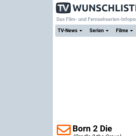
Das Film- und Fernsehserien-Infopor
TV-News
Serien
Filme
Born 2 Die