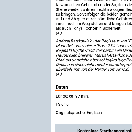
Gangster auch seine kleine Tochter. Hilf
taiwanischen Geheimdienstler Su, dem viel 
Steine wieder zu ihrem rechtmässigen Besi
zu bringen. So verfolgen die beiden gemein
Auf und Ab quer durch sämtliche Gefahren
ihnen noch im Weg stehen und bringen letz
als auch Tonys Tochter in Sicherheit.
(4+)
Andrzej Bartkowiak - der Regisseur von "
Must Die" - inszenierte "Born 2 Die" nach
Reginald Blythewood, der damit sein Debut 
Hauptrollen brillieren Martial-Arts-Ikone J
DMX als ungleiche aber schlagkräftige Par
Dacascos einen nicht minder kampferprob
Ebenfalls mit von der Partie: Tom Arnold..
(4+)
Daten
Länge: ca. 97 min.
FSK 16
Originalsprache:
Englisch
Kostenlose Startbenachricht