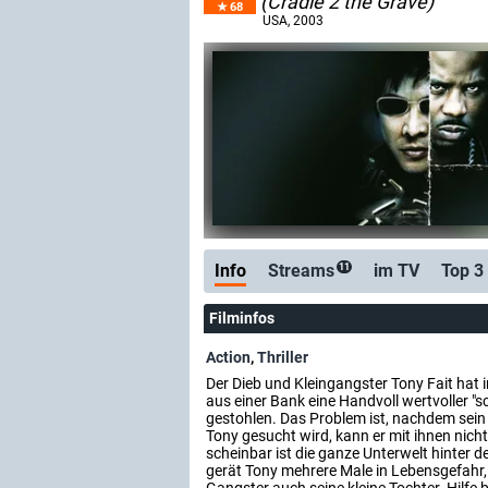
(Cradle 2 the Grave)
68
USA
, 2003
Info
Streams
im TV
Top 3
11
Filminfos
Action
,
Thriller
Der Dieb und Kleingangster Tony Fait hat 
aus einer Bank eine Handvoll wertvoller 
gestohlen. Das Problem ist, nachdem sein 
Tony gesucht wird, kann er mit ihnen nich
scheinbar ist die ganze Unterwelt hinter 
gerät Tony mehrere Male in Lebensgefahr