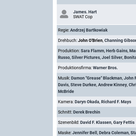
James. Hart
SWAT Cop
Regie:
Andrzej Bartkowiak
Drehbuch:
John O'Brien
,
Channing Gibso
Produktion:
Sara Flamm
,
Herb Gains
,
Ma
Russo
,
Silver Pictures
,
Joel Silver
,
Bonit
Produktionsfirma:
Warner Bros.
Musik:
Damon "Grease" Blackman
,
John F
Davis
,
Steve Durkee
,
Andrew Kinney
,
Chr
McBride
Kamera:
Daryn Okada
,
Richard F. Mays
Schnitt:
Derek Brechin
Szenenbild:
David F. Klassen
,
Gary Fettis
Maske:
Jennifer Bell
,
Debra Coleman
,
St