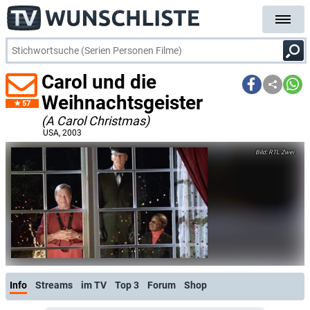
Carol und die
Weihnachtsgeister
57
(A Carol Christmas)
USA
, 2003
RTL Zwei
Info
Streams
im TV
Top 3
Forum
Shop