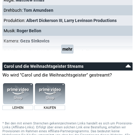
Regie:
Matthew Irmas
Drehbuch:
Tom Amundsen
Produktion:
Albert Dickerson III
,
Larry Levinson Productions
Musik:
Roger Bellon
Kamera:
Geza Sinkovics
mehr
Schnitt:
Jennifer Jean Cacavas
,
Thomas A. Krueger
Carol und die Weihnachtsgeister Streams
Wo wird "Carol und die Weihnachtsgeister" gestreamt?
LEIHEN
KAUFEN
* Bei den mit einem Sternchen gekennzeichneten Links handelt es sich um Provisions-
Links (Affiliate-Links). Erfolgt über einen solchen Link eine Bestellung, erhalten wir
Provisionen im Rahmen eines Affiliate-Partnerprogramms. Das bedeutet keine