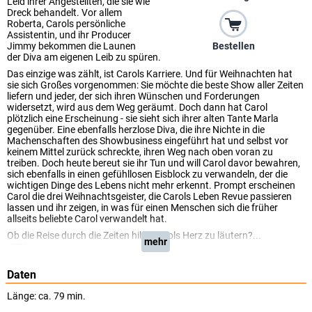
Leid ihrer Angestellten, die sie wie
Dreck behandelt. Vor allem
Roberta, Carols persönliche
Assistentin, und ihr Producer
Bestellen
Jimmy bekommen die Launen
der Diva am eigenen Leib zu spüren.
Das einzige was zählt, ist Carols Karriere. Und für Weihnachten hat
sie sich Großes vorgenommen: Sie möchte die beste Show aller Zeiten
liefern und jeder, der sich ihren Wünschen und Forderungen
widersetzt, wird aus dem Weg geräumt. Doch dann hat Carol
plötzlich eine Erscheinung - sie sieht sich ihrer alten Tante Marla
gegenüber. Eine ebenfalls herzlose Diva, die ihre Nichte in die
Machenschaften des Showbusiness eingeführt hat und selbst vor
keinem Mittel zurück schreckte, ihren Weg nach oben voran zu
treiben. Doch heute bereut sie ihr Tun und will Carol davor bewahren,
sich ebenfalls in einen gefühllosen Eisblock zu verwandeln, der die
wichtigen Dinge des Lebens nicht mehr erkennt. Prompt erscheinen
Carol die drei Weihnachtsgeister, die Carols Leben Revue passieren
lassen und ihr zeigen, in was für einen Menschen sich die früher
allseits beliebte Carol verwandelt hat.
Ob die Reise durch die Zeiten hilft, Carols Herz zu läutern?...
mehr
(RTL)
Daten
Länge: ca. 79 min.