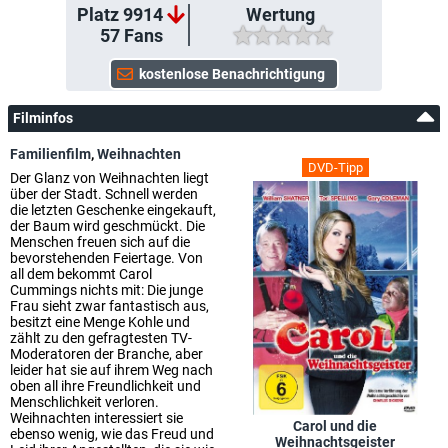
Platz 9914
Wertung
57
Fans
Filminfos
Familienfilm
,
Weihnachten
DVD-Tipp
Der Glanz von Weihnachten liegt
über der Stadt. Schnell werden
die letzten Geschenke eingekauft,
der Baum wird geschmückt. Die
Menschen freuen sich auf die
bevorstehenden Feiertage. Von
all dem bekommt Carol
Cummings nichts mit: Die junge
Frau sieht zwar fantastisch aus,
besitzt eine Menge Kohle und
zählt zu den gefragtesten TV-
Moderatoren der Branche, aber
leider hat sie auf ihrem Weg nach
oben all ihre Freundlichkeit und
Menschlichkeit verloren.
Weihnachten interessiert sie
Carol und die
ebenso wenig, wie das Freud und
Weihnachtsgeister