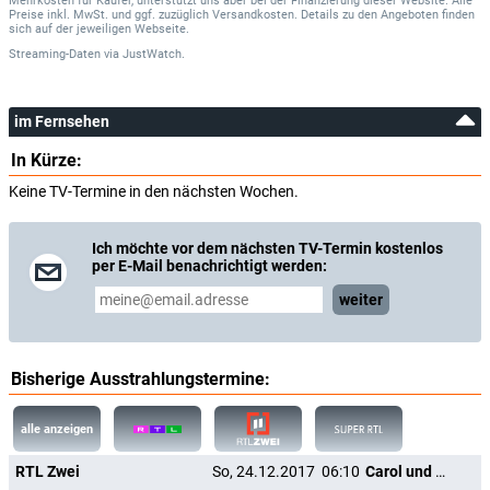
Mehrkosten für Käufer, unterstützt uns aber bei der Finanzierung dieser Website. Alle
Preise inkl. MwSt. und ggf. zuzüglich Versandkosten. Details zu den Angeboten finden
sich auf der jeweiligen Webseite.
Streaming-Daten
via
JustWatch.
im Fernsehen
In Kürze:
Keine TV-Termine in den nächsten Wochen.
Ich möchte vor dem nächsten TV-Termin kostenlos
per E-Mail benachrichtigt werden:
weiter
Bisherige Ausstrahlungstermine:
alle anzeigen
RTL Zwei
So, 24.12.2017
06:10
Carol und die Weihnachtsgeister