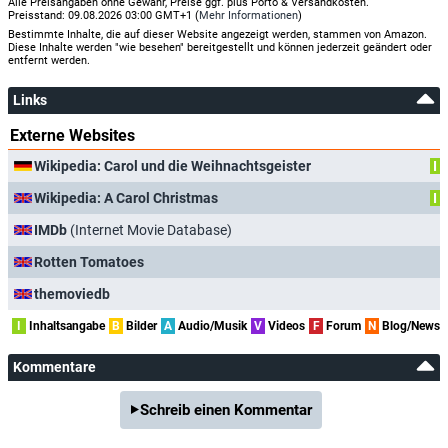
Alle Preisangaben ohne Gewähr, Preise ggf. plus Porto & Versandkosten.
Preisstand: 09.08.2026 03:00 GMT+1 (
Mehr Informationen
)
Bestimmte Inhalte, die auf dieser Website angezeigt werden, stammen von Amazon.
Diese Inhalte werden "wie besehen" bereitgestellt und können jederzeit geändert oder
entfernt werden.
Links
Externe Websites
Wikipedia: Carol und die Weihnachtsgeister
I
Wikipedia: A Carol Christmas
I
IMDb
(Internet Movie Database)
Rotten Tomatoes
themoviedb
I
Inhaltsangabe
B
Bilder
A
Audio/Musik
V
Videos
F
Forum
N
Blog/News
Kommentare
Schreib einen Kommentar