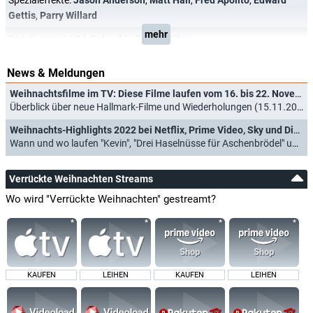
Spezialeffekte:
Jason Anderson
,
Matt Hall
,
Fred Apolito
,
Edward
Gettis
,
Parry Willard
mehr
Distribution:
LA7d
,
Columbia TriStar Film
News & Meldungen
Weihnachtsfilme im TV: Diese Filme laufen vom 16. bis 22. November 2024
Überblick über neue Hallmark-Filme und Wiederholungen (15.11.2024)
Weihnachts-Highlights 2022 bei Netflix, Prime Video, Sky und Disney+
Wann und wo laufen "Kevin", "Drei Haselnüsse für Aschenbrödel" und Co? (11.12.2022)
Verrückte Weihnachten Streams
Wo wird "Verrückte Weihnachten" gestreamt?
KAUFEN
LEIHEN
KAUFEN
LEIHEN