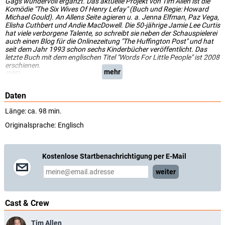
Gags wundervoll ergänzt. Das aktuelle Projekt von Tim Allen ist die
Komödie "The Six Wives Of Henry Lefay" (Buch und Regie: Howard
Michael Gould). An Allens Seite agieren u. a. Jenna Elfman, Paz Vega,
Elisha Cuthbert und Andie MacDowell. Die 50-jährige Jamie Lee Curtis
hat viele verborgene Talente, so schreibt sie neben der Schauspielerei
auch einen Blog für die Onlinezeitung "The Huffington Post" und hat
seit dem Jahr 1993 schon sechs Kinderbücher veröffentlicht. Das
letzte Buch mit dem englischen Titel "Words For Little People" ist 2008
erschienen.
mehr
(ORF)
Daten
Länge: ca. 98 min.
Originalsprache:
Englisch
Kostenlose Startbenachrichtigung per E-Mail
weiter
Cast & Crew
Tim Allen