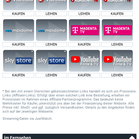
KAUFEN
LEIHEN
LEIHEN
KAUFEN
KAUFEN
LEIHEN
KAUFEN
LEIHEN
KAUFEN
LEIHEN
KAUFEN
LEIHEN
* Bei den mit einem Sternchen gekennzeichneten Links handelt es sich um Provisions-
Links (Affiliate-Links). Erfolgt über einen solchen Link eine Bestellung, erhalten wir
Provisionen im Rahmen eines Affiliate-Partnerprogramms. Das bedeutet keine
Mehrkosten für Käufer, unterstützt uns aber bei der Finanzierung dieser Website. Alle
Preise inkl. MwSt. und ggf. zuzüglich Versandkosten. Details zu den Angeboten finden
sich auf der jeweiligen Webseite.
Streaming-Daten
via
JustWatch.
im Fernsehen