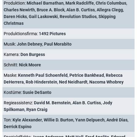
Produktion:
Michael Barnathan
,
Mark Radcliffe
,
Chris Columbus
,
Charles Newirth
,
Bruce A. Block
,
Alan B. Curtiss
,
Allegra Clegg
,
Daren Hicks
,
Gail Laskowski
,
Revolution Studios
,
Skipping
Christmas
Produktionsfirma:
1492 Pictures
Musik:
John Debney
,
Paul Morabito
Kamera:
Don Burgess
Schnitt:
Nick Moore
Maske:
Kenneth Paul Schoenfeld
,
Petrice Bankhead
,
Rebecca
DeHerrera
,
Rob Hinderstein
,
Ned Neidhardt
,
Nacoma Whobrey
Kostüme:
Susie DeSanto
Regieassistenz:
David M. Bernstein
,
Alan B. Curtiss
,
Jody
Spilkoman
,
Ryan Craig
Ton:
Kyle Alexander
,
Willie D. Burton
,
Yann Delpuech
,
André Dias
,
Derrick Espino