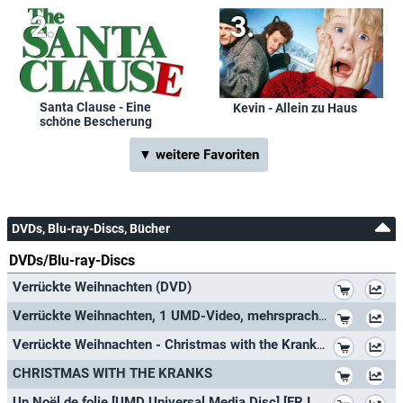
Santa Clause - Eine
Kevin - Allein zu Haus
schöne Bescherung
▼ weitere Favoriten
DVDs, Blu-ray-Discs, Bücher
DVDs/Blu-ray-Discs
*
Verrückte Weihnachten (DVD)
*
Verrückte Weihnachten, 1 UMD-Video, mehrsprach. Version: Für PlayStation Portable.USA
*
Verrückte Weihnachten - Christmas with the Kranks [Edition 2008 - Inkl. 2 Bonus-Tracks]
*
CHRISTMAS WITH THE KRANKS
*
Un Noël de folie [UMD Universal Media Disc] [FR Import]