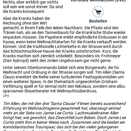
Verrückte Weihnachten (DVD)
Nichts, aber wirklich gar nichts
soll sein wie sonst immer. Da sind
die Kranks konsequent.
Aber die Kranks haben die
Bestellen
Rechnung ohne den Wirt
gemacht, in ihrem Falle den lieben Nachbarn. Die Pfadis sind den
Tränen nah, als sie den Tannenbaum für die Krank'sche Stube wieder
einpacken müssen. Die Papeterie erlebt empfindliche Einbussen in der
Kasse, wenn keine Weihnachtskarten für die Kranks verkauft werden
können. Und die traditionelle Lichterkette in der Strasse wird durch
das lichtschmucklose Hause der Kranks unterbrochen. Kurz, die
Kranks machen sich ziemlich unbeliebt. Besonders Vic Frohmeyer
(Dan Aykroyd) sieht den zivilen Ungehorsam gar nicht gerne.
Unter seinem Oberkommando bildet sich eine Bürgerwehr, die für
Weihnacht und Ordnung in der Strasse sorgen soll. Tim Allen (Santa
Claus) erweitert die Reihe seiner turbulenten Festtagskomödien um
einen weiteren Spass. In der thematisch ungewohnten Grisham-
Verfilmung spielt er für einmal nicht den Nikolaus, sondern eine allzu
sparsamen Steuerberater mit Weihnachtsüberdruss.
(3+)
Tim Allen, der mit den drei "Santa Clause"-Filmen bereits ausreichend
Erfahrung im Weihnachtsgenre gesammelt hat, überzeugt einmal
mehr an der Seite von Jamie Lee Curtis. Lachmuskeltrainer Allen
bringt hier, wie gewohnt, das Zwerchfell zum Beben. Doch Jamie Lee
Curtis steht ihm in keiner Weise nach. Zusammen sind die beiden ein
komödiantisches Traumpaar, das sich bei den vielen gelungenen