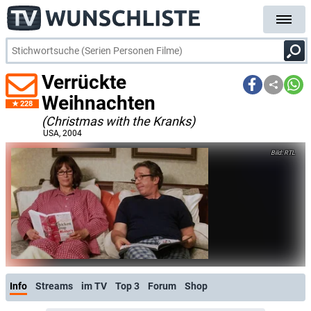
Verrückte
Weihnachten
228
(Christmas with the Kranks)
USA
, 2004
RTL
Info
Streams
im TV
Top 3
Forum
Shop