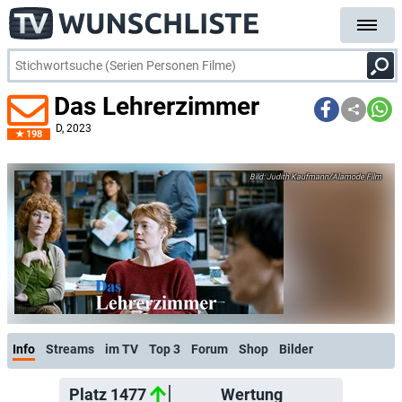
Das Lehrerzimmer
D
, 2023
198
Judith Kaufmann/Alamode Film
Info
Streams
im TV
Top 3
Forum
Shop
Bilder
Platz 1477
Wertung