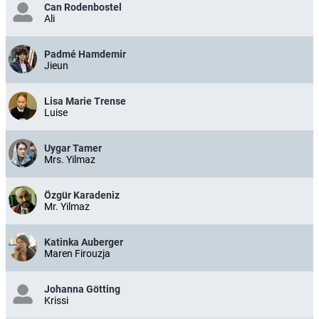
Can Rodenbostel
Ali
Padmé Hamdemir
Jieun
Lisa Marie Trense
Luise
Uygar Tamer
Mrs. Yilmaz
Özgür Karadeniz
Mr. Yilmaz
Katinka Auberger
Maren Firouzja
Johanna Götting
Krissi