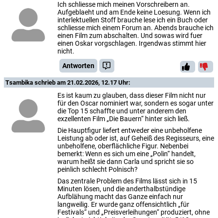
Ich schliesse mich meinen Vorschreibern an.
Aufgeblaeht und am Ende keine Loesung. Wenn ich
interlektuellen Stoff brauche lese ich ein Buch oder
schliesse mich einem Forum an. Abends brauche ich
einen Film zum abschalten. Und sowas wird fuer
einen Oskar vorgschlagen. Irgendwas stimmt hier
nicht.
Antworten
Tsambika
schrieb am 21.02.2026, 12.17 Uhr:
Es ist kaum zu glauben, dass dieser Film nicht nur
für den Oscar nominiert war, sondern es sogar unter
die Top 15 schaffte und unter anderem den
exzellenten Film „Die Bauern“ hinter sich ließ.
Die Hauptfigur liefert entweder eine unbeholfene
Leistung ab oder ist, auf Geheiß des Regisseurs, eine
unbeholfene, oberflächliche Figur. Nebenbei
bemerkt: Wenn es sich um eine „Polin“ handelt,
warum heißt sie dann Carla und spricht sie so
peinlich schlecht Polnisch?
Das zentrale Problem des Films lässt sich in 15
Minuten lösen, und die anderthalbstündige
Aufblähung macht das Ganze einfach nur
langweilig. Er wurde ganz offensichtlich „für
Festivals“ und „Preisverleihungen“ produziert, ohne