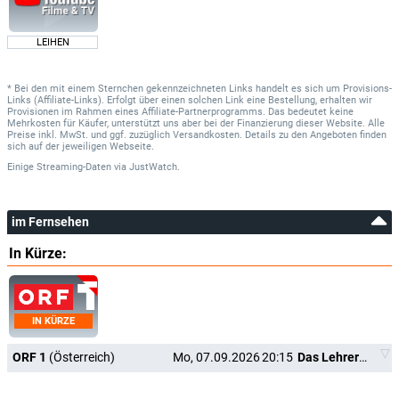
LEIHEN
* Bei den mit einem Sternchen gekennzeichneten Links handelt es sich um Provisions-
Links (Affiliate-Links). Erfolgt über einen solchen Link eine Bestellung, erhalten wir
Provisionen im Rahmen eines Affiliate-Partnerprogramms. Das bedeutet keine
Mehrkosten für Käufer, unterstützt uns aber bei der Finanzierung dieser Website. Alle
Preise inkl. MwSt. und ggf. zuzüglich Versandkosten. Details zu den Angeboten finden
sich auf der jeweiligen Webseite.
Einige Streaming-Daten
via
JustWatch.
im Fernsehen
In Kürze:
IN KÜRZE
ORF 1
(Österreich)
Mo, 07.09.2026
20:15
Das Lehrerzimmer