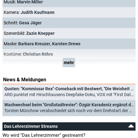
Musik:
Marvin Miller
Kamera:
Judith Kaufmann
Schnitt:
Gesa Jäger
Szenenbild:
Zazie Knepper
Maske:
Barbara Kreuzer
,
Karsten Drews
Kostüme:
Christian Röhrs
mehr
Regieassistenz:
Janina Huettenrauch
,
Pia Ihling
News & Meldungen
Quoten: "Kommissar Rex"-Comeback mit Bestwert, "Die Weisheit der Vielen" bricht ein
ARD punktet mit Hirschhausens Deepfake-Doku, VOX mit "First Dates Hotel" (05.05.2026)
Wachwechsel beim "Großstadtrevier": Özgür Karadeniz ergänzt den Cast der beliebten ARD-Serie
Torsten Münchow verabschiedet sich noch vor dem Drehstart der 38. Staffel (07.05.2024)
Das Lehrerzimmer Streams
Wo wird "Das Lehrerzimmer" gestreamt?