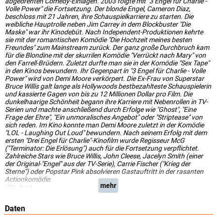
abgedrehten Comedy-Einlagen. 2003 folgte mit "3 Engel für Charlie -
Volle Power" die Fortsetzung. Der blonde Engel, Cameron Diaz,
beschloss mit 21 Jahren, ihre Schauspielkarriere zu starten. Die
weibliche Hauptrolle neben Jim Carrey in dem Blockbuster "Die
Maske" war ihr Kinodebüt. Nach Independent-Produktionen kehrte
sie mit der romantischen Komödie "Die Hochzeit meines besten
Freundes" zum Mainstream zurück. Der ganz große Durchbruch kam
für die Blondine mit der skurrilen Komödie "Verrückt nach Mary" von
den Farrell-Brüdern. Zuletzt durfte man sie in der Komödie "Sex Tape"
in den Kinos bewundern. Ihr Gegenpart in "3 Engel für Charlie - Volle
Power" wird von Demi Moore verkörpert. Die Ex-Frau von Superstar
Bruce Willis galt lange als Hollywoods bestbezahlteste Schauspielerin
und kassierte Gagen von bis zu 12 Millionen Dollar pro Film. Die
dunkelhaarige Schönheit begann ihre Karriere mit Nebenrollen in TV-
Serien und machte anschließend durch Erfolge wie "Ghost", "Eine
Frage der Ehre", "Ein unmoralisches Angebot" oder "Striptease" von
sich reden. Im Kino konnte man Demi Moore zuletzt in der Komödie
"LOL - Laughing Out Loud" bewundern. Nach seinem Erfolg mit dem
ersten "Drei Engel für Charlie"-Kinofilm wurde Regisseur McG
("Terminator: Die Erlösung") auch für die Fortsetzung verpflichtet.
Zahlreiche Stars wie Bruce Willis, John Cleese, Jacelyn Smith (einer
der Original-"Engel" aus der TV-Serie), Carrie Fischer ("Krieg der
Sterne") oder Popstar Pink absolvieren Gastauftritt in der rasanten
Actionkomödie.
mehr
(RTL Zwei)
Daten