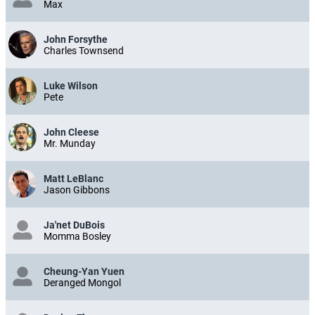
Max
John Forsythe
Charles Townsend
Luke Wilson
Pete
John Cleese
Mr. Munday
Matt LeBlanc
Jason Gibbons
Ja'net DuBois
Momma Bosley
Cheung-Yan Yuen
Deranged Mongol