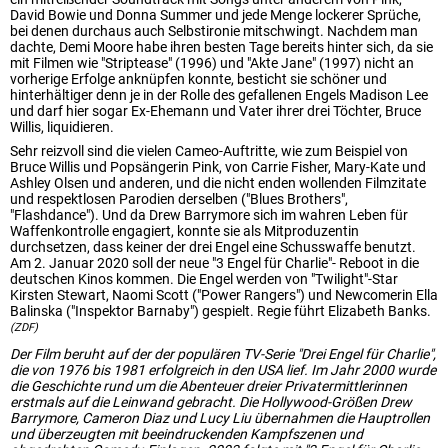
David Bowie und Donna Summer und jede Menge lockerer Sprüche,
bei denen durchaus auch Selbstironie mitschwingt. Nachdem man
dachte, Demi Moore habe ihren besten Tage bereits hinter sich, da sie
mit Filmen wie "Striptease" (1996) und "Akte Jane" (1997) nicht an
vorherige Erfolge anknüpfen konnte, besticht sie schöner und
hinterhältiger denn je in der Rolle des gefallenen Engels Madison Lee
und darf hier sogar Ex-Ehemann und Vater ihrer drei Töchter, Bruce
Willis, liquidieren.
Sehr reizvoll sind die vielen Cameo-Auftritte, wie zum Beispiel von
Bruce Willis und Popsängerin Pink, von Carrie Fisher, Mary-Kate und
Ashley Olsen und anderen, und die nicht enden wollenden Filmzitate
und respektlosen Parodien derselben ("Blues Brothers",
"Flashdance"). Und da Drew Barrymore sich im wahren Leben für
Waffenkontrolle engagiert, konnte sie als Mitproduzentin
durchsetzen, dass keiner der drei Engel eine Schusswaffe benutzt.
Am 2. Januar 2020 soll der neue "3 Engel für Charlie"- Reboot in die
deutschen Kinos kommen. Die Engel werden von "Twilight"-Star
Kirsten Stewart, Naomi Scott ("Power Rangers") und Newcomerin Ella
Balinska ("Inspektor Barnaby") gespielt. Regie führt Elizabeth Banks.
(ZDF)
Der Film beruht auf der der populären TV-Serie "Drei Engel für Charlie",
die von 1976 bis 1981 erfolgreich in den USA lief. Im Jahr 2000 wurde
die Geschichte rund um die Abenteuer dreier Privatermittlerinnen
erstmals auf die Leinwand gebracht. Die Hollywood-Größen Drew
Barrymore, Cameron Diaz und Lucy Liu übernahmen die Hauptrollen
und überzeugten mit beeindruckenden Kampfszenen und