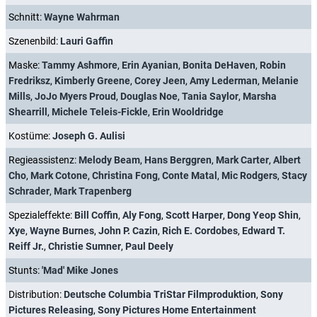
Schnitt:
Wayne Wahrman
Szenenbild:
Lauri Gaffin
Maske:
Tammy Ashmore
,
Erin Ayanian
,
Bonita DeHaven
,
Robin
Fredriksz
,
Kimberly Greene
,
Corey Jeen
,
Amy Lederman
,
Melanie
Mills
,
JoJo Myers Proud
,
Douglas Noe
,
Tania Saylor
,
Marsha
Shearrill
,
Michele Teleis-Fickle
,
Erin Wooldridge
Kostüme:
Joseph G. Aulisi
Regieassistenz:
Melody Beam
,
Hans Berggren
,
Mark Carter
,
Albert
Cho
,
Mark Cotone
,
Christina Fong
,
Conte Matal
,
Mic Rodgers
,
Stacy
Schrader
,
Mark Trapenberg
Spezialeffekte:
Bill Coffin
,
Aly Fong
,
Scott Harper
,
Dong Yeop Shin
,
Xye
,
Wayne Burnes
,
John P. Cazin
,
Rich E. Cordobes
,
Edward T.
Reiff Jr.
,
Christie Sumner
,
Paul Deely
Stunts:
'Mad' Mike Jones
Distribution:
Deutsche Columbia TriStar Filmproduktion
,
Sony
Pictures Releasing
,
Sony Pictures Home Entertainment