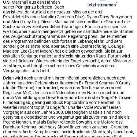
U.S. Marshall aus den Händen
*
jetzt streamen
seiner Peiniger zu befreien. Doch
das ist erst der Auftakt der neuesten Mission der drei
Privatdetektivinnen Natalie (Cameron Diaz), Dylan (Drew Barrymore)
und Alex (Lucy Liu). Dieses Mal macht sich das illustre Team auf die
Suche nach zwei entwendeten Titanringen. Für sich allein sind sie
wertlos, aber zusammengesetzt geben sie sämtliche neue Identitäten
des Zeugenschutzprogramms der Regierung preis. Die Teilnehmer
des Programms befinden sich fortan in Lebensgefahr. Und sehr
schnell gibt es erste Tote, aber auch eine Überraschung: Ex-Engel
Madison Lee (Demi Moore) hat die Seiten gewechselt. Sie ist zur
eiskalten Schlange mutiert und steckt hinter dem Raub. Fortan wird
sie zur härtesten Widersacherin der Engel, versucht, deren Mission zu
zerstören, und bringt ein schreckliches Geheimnis aus deren
Vergangenheit ans Licht.
Dylan wird noch einmal mit ihrem höchst bedrohlichen, nach acht
Jahren aus dem Gefängnis entlassenen Ex-Freund Seamus O'Grady
(Justin Theroux) konfrontiert, woran das Trio beinahe zerbricht.
Regisseur McG, der sich mit Videoclips einen Namen machte und
durch Vermittlung von Drew Barrymore beim ersten "Engel"-Film sein
Filmdebüt gab, gelang ein Stück Popcornkino vom Feinsten. In
vielerlei Hinsicht toppt "3 Engel für Charlie - Volle Power" seinen
Vorgänger aus dem Jahre 2000. Die toughen Mädels sind noch
gestylter, akrobatischer und wagemutiger als zuvor, mal sind sie als
freche Nonnen, mal als Bullen reitende Cowgirls, als Motorcross-
Durchstarterinnen oder sexy Showtänzerinnen zu sehen. Grandios
choreografierte Kampfszenen, beeindruckende Stunts, stylisher Look,
ein mitreißender Soundtrack mit Songs unter anderem von Pink,