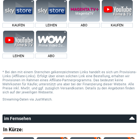
MagentaTV
KAUFEN
LEIHEN
ABO
KAUFEN
Prime Video Zusatz-Kanäle
LEIHEN
ABO
* Bei den mit einem Sternchen gekennzeichneten Links handelt es sich um Provisions-
Links (Affiliate-Links). Erfolgt über einen solchen Link eine Bestellung, erhalten wir
Provisionen im Rahmen eines Affiliate-Partnerprogramms. Das bedeutet keine
Mehrkosten für Käufer, unterstützt uns aber bei der Finanzierung dieser Website. Alle
Preise inkl. MwSt. und ggf. zuzüglich Versandkosten. Details zu den Angeboten finden
sich auf der jeweiligen Webseite.
Streaming-Daten
via
JustWatch.
im Fernsehen
In Kürze: