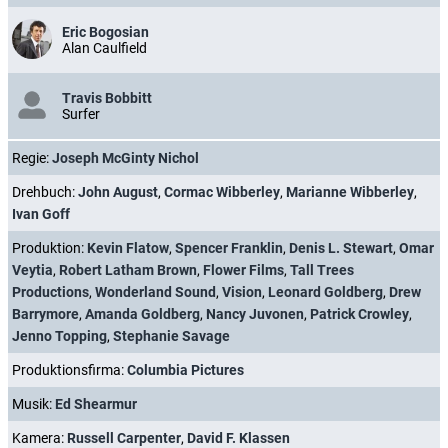
Eric Bogosian
Alan Caulfield
Travis Bobbitt
Surfer
Regie:
Joseph McGinty Nichol
Drehbuch:
John August
,
Cormac Wibberley
,
Marianne Wibberley
,
Ivan Goff
Produktion:
Kevin Flatow
,
Spencer Franklin
,
Denis L. Stewart
,
Omar
Veytia
,
Robert Latham Brown
,
Flower Films
,
Tall Trees
Productions
,
Wonderland Sound
,
Vision
,
Leonard Goldberg
,
Drew
Barrymore
,
Amanda Goldberg
,
Nancy Juvonen
,
Patrick Crowley
,
Jenno Topping
,
Stephanie Savage
Produktionsfirma:
Columbia Pictures
Musik:
Ed Shearmur
Kamera:
Russell Carpenter
,
David F. Klassen