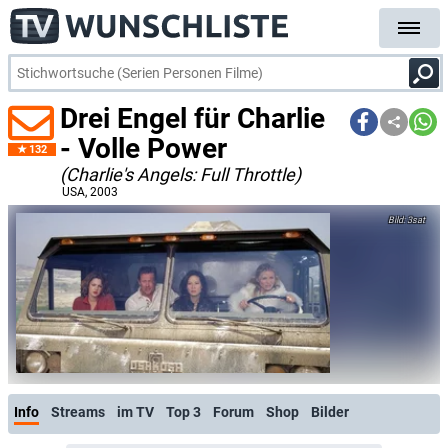
Drei Engel für Charlie
- Volle Power
132
(Charlie's Angels: Full Throttle)
USA
, 2003
3sat
Info
Streams
im TV
Top 3
Forum
Shop
Bilder