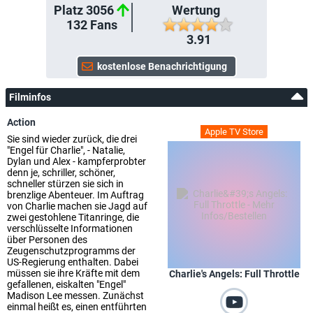
Platz 3056
Wertung
132
Fans
3.91
Filminfos
Action
Apple TV Store
Sie sind wieder zurück, die drei
"Engel für Charlie", - Natalie,
Dylan und Alex - kampferprobter
denn je, schriller, schöner,
schneller stürzen sie sich in
brenzlige Abenteuer. Im Auftrag
von Charlie machen sie Jagd auf
zwei gestohlene Titanringe, die
verschlüsselte Informationen
über Personen des
Zeugenschutzprogramms der
US-Regierung enthalten. Dabei
müssen sie ihre Kräfte mit dem
Charlie's Angels: Full Throttle
gefallenen, eiskalten "Engel"
Madison Lee messen. Zunächst
einmal heißt es, einen entführten