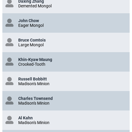
Daxing Zhang
Demented Mongol
John Chow
Eager Mongol
Bruce Comtois
Large Mongol
Khin-Kyaw Maung
Crooked-Tooth
Russell Bobbitt
Madison's Minion
Charles Townsend
Madison's Minion
Al Kahn
Madison's Minion