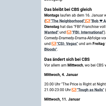
Das bleibt bei CBS gleich
Montags
laufen ab dem 16. Januar w
(
"The Neighborhood"
,
"Bob ❤ A
Dienstag
hat das "FBI"-Franchise voll 
Wanted"
und
"FBI: International"
)
Comedy-Dramedy-Drama-Abfolge v
und
"CSI: Vegas"
und am
Freitag
Bloods"
.
Das ändert sich bei CBS
Vor allem am
Mittwoch
, wo bei CBS v
Mittwoch, 4. Januar
20.00 Uhr "The Price is Right at Nig
21.00-23:00 Uhr
"Tough as Nails"
(
Mittwoch, 11. Januar