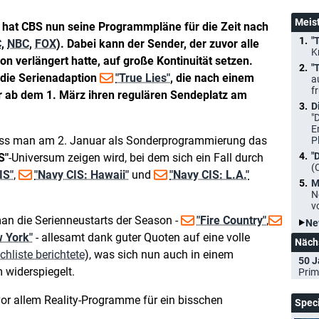
Meis
 hat CBS nun seine Programmpläne für die Zeit nach
"
C
,
NBC
,
FOX
). Dabei kann der Sender, der zuvor alle
K
n verlängert hatte, auf große Kontinuität setzen.
"
 die Serienadaption
"True Lies"
, die nach einem
a
f
r ab dem 1. März ihren regulären Sendeplatz am
D
"
E
ass man am 2. Januar als Sonderprogrammierung das
P
"
S"
-Universum zeigen wird, bei dem sich ein Fall durch
(
IS"
,
"Navy CIS: Hawaii"
und
"Navy CIS: L.A."
M
N
v
man die Serienneustarts der Season -
"Fire Country"
,
Ne
w York"
- allesamt dank guter Quoten auf eine volle
Näch
hliste berichtete
), was sich nun auch in einem
50 J
widerspiegelt.
Prim
or allem Reality-Programme für ein bisschen
Spec