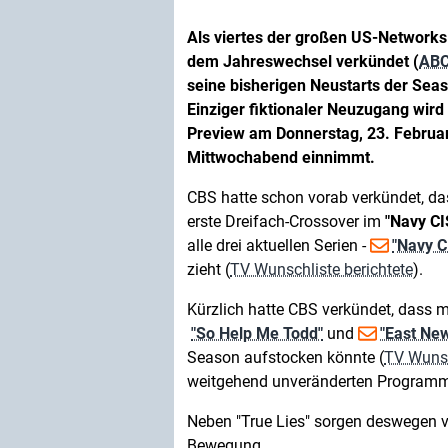
Als viertes der großen US-Networks
dem Jahreswechsel verkündet (
AB
seine bisherigen Neustarts der Seaso
Einziger fiktionaler Neuzugang wird
Preview am Donnerstag, 23. Februa
Mittwochabend einnimmt.
CBS hatte schon vorab verkündet, d
erste Dreifach-Crossover im
"Navy CI
alle drei aktuellen Serien -
"Navy C
zieht (
TV Wunschliste berichtete
).
Kürzlich hatte CBS verkündet, dass 
"So Help Me Todd"
und
"East Ne
Season aufstocken könnte (
TV Wunsc
weitgehend unveränderten Programm 
Neben "True Lies" sorgen deswegen v
Bewegung.