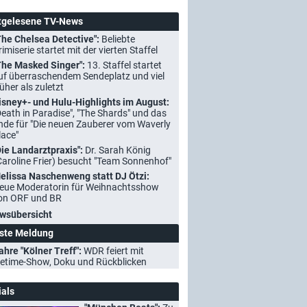
tgelesene TV-News
The Chelsea Detective":
Beliebte
rimiserie startet mit der vierten Staffel
The Masked Singer":
13. Staffel startet
uf überraschendem Sendeplatz und viel
rüher als zuletzt
isney+- und Hulu-Highlights im August:
Death in Paradise", "The Shards" und das
nde für "Die neuen Zauberer vom Waverly
lace"
Die Landarztpraxis":
Dr. Sarah König
Caroline Frier) besucht "Team Sonnenhof"
elissa Naschenweng statt DJ Ötzi:
eue Moderatorin für Weihnachtsshow
on ORF und BR
wsübersicht
ste Meldung
ahre "Kölner Treff":
WDR feiert mit
etime-Show, Doku und Rückblicken
ials