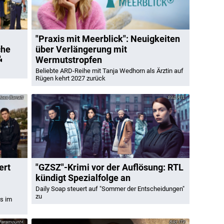
"Praxis mit Meerblick": Neuigkeiten
che
über Verlängerung mit
Wermutstropfen
Beliebte ARD-Reihe mit Tanja Wedhorn als Ärztin auf
Rügen kehrt 2027 zurück
oss Barratt
RTL
ert
"GZSZ"-Krimi vor der Auflösung: RTL
kündigt Spezialfolge an
Daily Soap steuert auf "Sommer der Entscheidungen"
zu
rs im
Paramount+
ITV