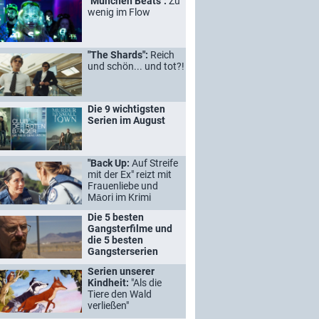
"München Beats":
Zu
wenig im Flow
"The Shards":
Reich
und schön... und tot?!
Die 9 wichtigsten
Serien im August
"Back Up:
Auf Streife
mit der Ex" reizt mit
Frauenliebe und
Māori im Krimi
Die 5 besten
Gangsterfilme und
die 5 besten
Gangsterserien
Serien unserer
Kindheit:
"Als die
Tiere den Wald
verließen"