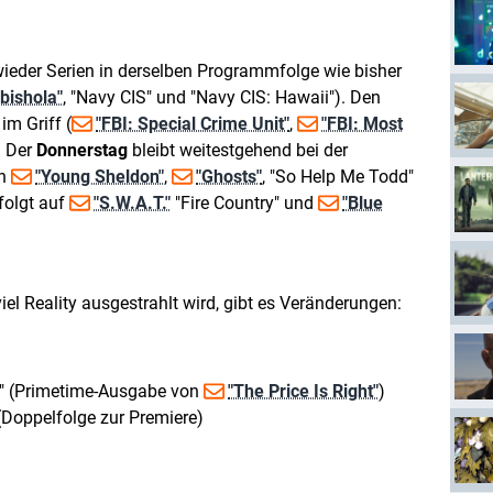
ieder Serien in derselben Programmfolge wie bisher
bishola"
, "Navy CIS" und "Navy CIS: Hawaii"). Den
im Griff (
"FBI: Special Crime Unit"
,
"FBI: Most
. Der
Donnerstag
bleibt weitestgehend bei der
on
"Young Sheldon"
,
"Ghosts"
, "So Help Me Todd"
folgt auf
"S.W.A.T."
"Fire Country" und
"Blue
iel Reality ausgestrahlt wird, gibt es Veränderungen:
ht" (Primetime-Ausgabe von
"The Price Is Right"
)
Doppelfolge zur Premiere)