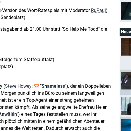
"
S-Version des Wort-Ratespiels mit Moderator
RuPaul
)
r Sendeplatz)
stagabend ab 21.00 Uhr statt "So Help Me Todd" die
Neue 
folge zum Staffelauftakt)
eplatz)
y (
Steve Howey
;
"Shameless"
), der ein Doppelleben
en Morgen pünktlich ins Büro zu seinem langweiligen
eit ist er ein Top-Agent einer streng geheimen
roristen kämpft. Als seine gelangweilte Ehefrau Helen
Anwältin"
) eines Tages feststellen muss, wer ihr
ich plötzlich mitten in einem gefährlichen Abenteuer
Mannes die Welt retten. Dadurch erwacht auch die