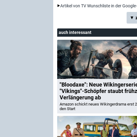
Artikel von TV Wunschliste in der Google
▼ z
auch interessant
"Bloodaxe": Neue Wikingerseri
"Vikings"-Schöpfer staubt frühz
Verlängerung ab
Amazon schickt neues Wikingerdrama erst 
den Start