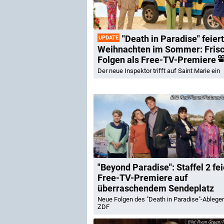
"Death in Paradise" feiert
UPDATE
Weihnachten im Sommer: Fris
Folgen als Free-TV-Premiere
Der neue Inspektor trifft auf Saint Marie ein
Red Planet Pictures/J
"Beyond Paradise": Staffel 2 fei
Free-TV-Premiere auf
überraschendem Sendeplatz
Neue Folgen des "Death in Paradise"-Ablege
ZDF
Ryan Green/