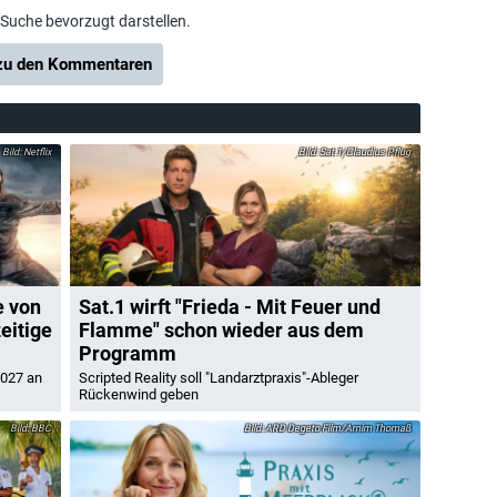
-Suche bevorzugt darstellen.
u den Kommentaren
Netflix
Sat.1/Claudius Pflug
e von
Sat.1 wirft "Frieda - Mit Feuer und
eitige
Flamme" schon wieder aus dem
Programm
2027 an
Scripted Reality soll "Landarztpraxis"-Ableger
Rückenwind geben
BBC
ARD Degeto Film/Arnim Thomaß