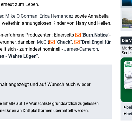
 erneut zum Leben.
er
;
Mike O'Gorman
;
Erica Hernandez
sowie Annabella
n weiterhin ahnungslosen Kinder von Harry und Hellen.
on-erfahrene Produzenten: Einerseits
"Burn Notice"
-
Die 
wrunner, daneben
McG
(
"Chuck"
,
"Drei Engel für
Mario
ellt sich - zumindest nominell -
James-Cameron
,
Serie
ies - Wahre Lügen"
.
be
be