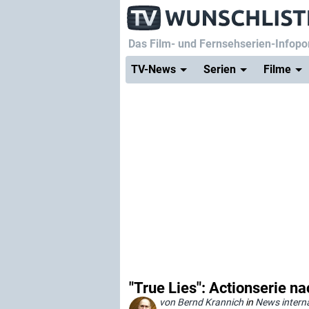
Das Film- und Fernsehserien-Infopor
TV-News
Serien
Filme
"True Lies": Actionserie na
von Bernd Krannich
in
News interna