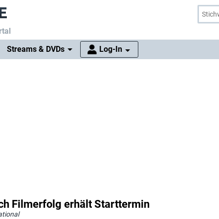
tal
Streams & DVDs
Log-In
ch Filmerfolg erhält Starttermin
tional