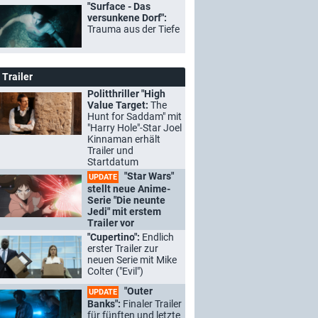
"Surface - Das
versunkene Dorf":
Trauma aus der Tiefe
Trailer
Politthriller "High
Value Target:
The
Hunt for Saddam" mit
"Harry Hole"-Star Joel
Kinnaman erhält
Trailer und
Startdatum
"Star Wars"
UPDATE
stellt neue Anime-
Serie "Die neunte
Jedi" mit erstem
Trailer vor
"Cupertino":
Endlich
erster Trailer zur
neuen Serie mit Mike
Colter ("Evil")
"Outer
UPDATE
Banks":
Finaler Trailer
für fünften und letzte