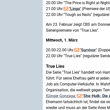
20.00 Uhr "The Price is Right at Night
21.00 Uhr
"Lingo"
(Premiere der U
22.00 Uhr "Tough as Nails" (reguläre
Am 23. Februar zeigt CBS am Donner
Serienpremiere von "True Lies".
Mittwoch, 1. März
20.00-22.00 Uhr
"Survivor"
(Doppel
22.00 Uhr "True Lies" (regulärer Send
True Lies
Die Serie "True Lies" handelt von Harr
führt: Für seine Ehefrau geht er jed
Job als Computer-Verkäufer. In Wahrh
Organisation, die weltweit gegen Ter
(
Ginger Gonzaga
;
"She-Hulk: Die 
Ehemann tatsächlich ist, findet sie s
wieder und muss an der Seite ihres 