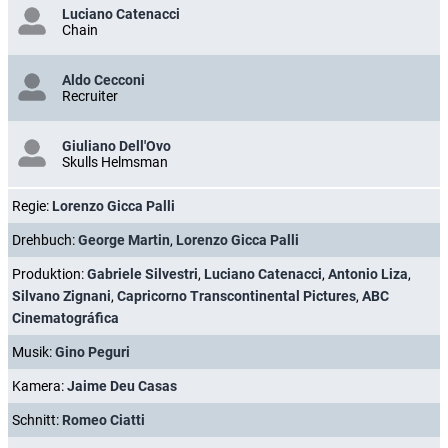
Luciano Catenacci
Chain
Aldo Cecconi
Recruiter
Giuliano Dell'Ovo
Skulls Helmsman
Regie:
Lorenzo Gicca Palli
Drehbuch:
George Martin
,
Lorenzo Gicca Palli
Produktion:
Gabriele Silvestri
,
Luciano Catenacci
,
Antonio Liza
,
Silvano Zignani
,
Capricorno Transcontinental Pictures
,
ABC
Cinematográfica
Musik:
Gino Peguri
Kamera:
Jaime Deu Casas
Schnitt:
Romeo Ciatti