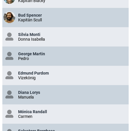
Kapitän Blacky
Bud Spencer
Kapitän Scull
Silvia Monti
Donna Isabella
George Martin
Pedro
Edmund Purdom
Vizekönig
Diana Lorys
Manuela
Mónica Randall
Carmen