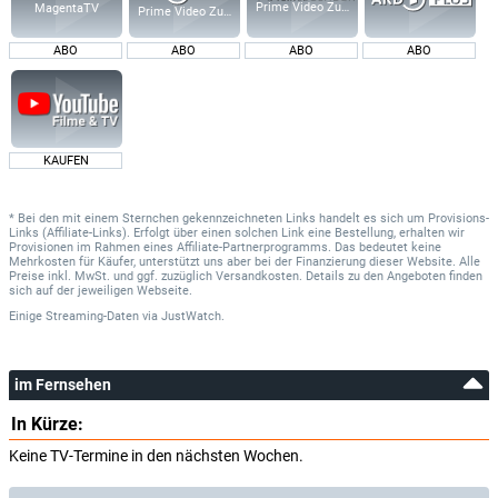
Prime Video Zusatz-Kanäle
MagentaTV
Prime Video Zusatz-Kanäle
ABO
ABO
ABO
ABO
KAUFEN
* Bei den mit einem Sternchen gekennzeichneten Links handelt es sich um Provisions-
Links (Affiliate-Links). Erfolgt über einen solchen Link eine Bestellung, erhalten wir
Provisionen im Rahmen eines Affiliate-Partnerprogramms. Das bedeutet keine
Mehrkosten für Käufer, unterstützt uns aber bei der Finanzierung dieser Website. Alle
Preise inkl. MwSt. und ggf. zuzüglich Versandkosten. Details zu den Angeboten finden
sich auf der jeweiligen Webseite.
Einige Streaming-Daten
via
JustWatch.
im Fernsehen
In Kürze:
Keine TV-Termine in den nächsten Wochen.