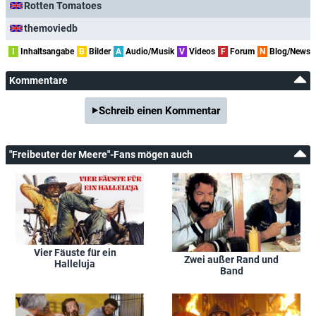
Rotten Tomatoes
themoviedb
I
Inhaltsangabe
B
Bilder
A
Audio/Musik
V
Videos
F
Forum
N
Blog/News
Kommentare
Schreib einen Kommentar
"Freibeuter der Meere"-Fans mögen auch
Vier Fäuste für ein
Zwei außer Rand und
Halleluja
Band