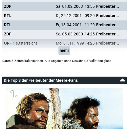
ZDF
Sa, 01.02.2003
13:55
Freibeuter der Meere
RTL
Di, 25.12.2001
09:20
Freibeuter der Meere
RTL
Fr, 13.04.2001
11:20
Freibeuter der Meere
ZDF
So, 05.03.2000
14:25
Freibeuter der Meere
ORF 1
(Österreich)
Mo, 01.11.1999
14:25
Freibeuter der Meere
mehr
ORF 1
(Österreich)
So, 09.08.1998
16:55
Freibeuter der Meere
Daten & Zeiten kalendarisch. Alle Angaben ohne Gewähr auf Vollständigkeit.
Die Top 3 der Freibeuter der Meere-Fans