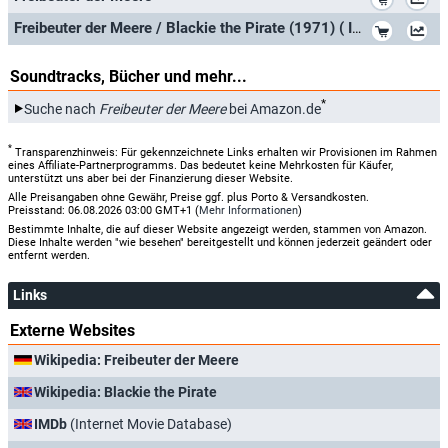
*
Freibeuter der Meere / Blackie the Pirate (1971) ( Il Corsaro nero ) [ Dänische Import ] (Blu-Ray)
Soundtracks, Bücher und mehr...
*
Suche nach
Freibeuter der Meere
bei Amazon.de
*
Transparenzhinweis: Für gekennzeichnete Links erhalten wir Provisionen im Rahmen
eines Affiliate-Partnerprogramms. Das bedeutet keine Mehrkosten für Käufer,
unterstützt uns aber bei der Finanzierung dieser Website.
Alle Preisangaben ohne Gewähr, Preise ggf. plus Porto & Versandkosten.
Preisstand: 06.08.2026 03:00 GMT+1 (
Mehr Informationen
)
Bestimmte Inhalte, die auf dieser Website angezeigt werden, stammen von Amazon.
Diese Inhalte werden "wie besehen" bereitgestellt und können jederzeit geändert oder
entfernt werden.
Links
Externe Websites
Wikipedia: Freibeuter der Meere
Wikipedia: Blackie the Pirate
IMDb
(Internet Movie Database)