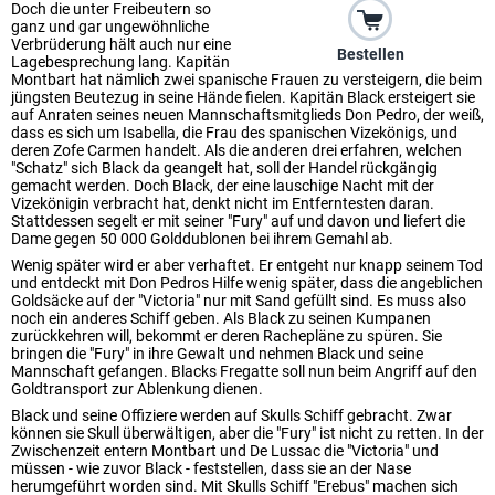
Doch die unter Freibeutern so
ganz und gar ungewöhnliche
Verbrüderung hält auch nur eine
Bestellen
Lagebesprechung lang. Kapitän
Montbart hat nämlich zwei spanische Frauen zu versteigern, die beim
jüngsten Beutezug in seine Hände fielen. Kapitän Black ersteigert sie
auf Anraten seines neuen Mannschaftsmitglieds Don Pedro, der weiß,
dass es sich um Isabella, die Frau des spanischen Vizekönigs, und
deren Zofe Carmen handelt. Als die anderen drei erfahren, welchen
"Schatz" sich Black da geangelt hat, soll der Handel rückgängig
gemacht werden. Doch Black, der eine lauschige Nacht mit der
Vizekönigin verbracht hat, denkt nicht im Entferntesten daran.
Stattdessen segelt er mit seiner "Fury" auf und davon und liefert die
Dame gegen 50 000 Golddublonen bei ihrem Gemahl ab.
Wenig später wird er aber verhaftet. Er entgeht nur knapp seinem Tod
und entdeckt mit Don Pedros Hilfe wenig später, dass die angeblichen
Goldsäcke auf der "Victoria" nur mit Sand gefüllt sind. Es muss also
noch ein anderes Schiff geben. Als Black zu seinen Kumpanen
zurückkehren will, bekommt er deren Rachepläne zu spüren. Sie
bringen die "Fury" in ihre Gewalt und nehmen Black und seine
Mannschaft gefangen. Blacks Fregatte soll nun beim Angriff auf den
Goldtransport zur Ablenkung dienen.
Black und seine Offiziere werden auf Skulls Schiff gebracht. Zwar
können sie Skull überwältigen, aber die "Fury" ist nicht zu retten. In der
Zwischenzeit entern Montbart und De Lussac die "Victoria" und
müssen - wie zuvor Black - feststellen, dass sie an der Nase
herumgeführt worden sind. Mit Skulls Schiff "Erebus" machen sich