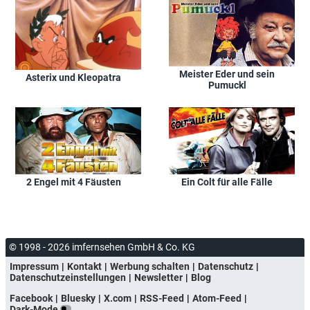
Meister Eder und sein
Asterix und Kleopatra
Pumuckl
2 Engel mit 4 Fäusten
Ein Colt für alle Fälle
© 1998 - 2026 imfernsehen GmbH & Co. KG
Impressum
Kontakt
Werbung schalten
Datenschutz
Datenschutzeinstellungen
Newsletter
Blog
Facebook
Bluesky
X.com
RSS-Feed
Atom-Feed
Dark-Mode