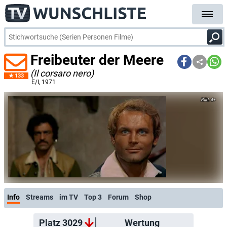
Freibeuter der Meere
(Il corsaro nero)
133
E/I
, 1971
4+
Info
Streams
im TV
Top 3
Forum
Shop
Platz 3029
Wertung