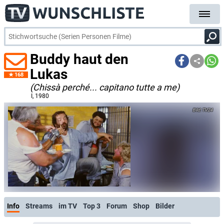
Buddy haut den
Lukas
168
(Chissà perché... capitano tutte a me)
I
, 1980
TV24
Info
Streams
im TV
Top 3
Forum
Shop
Bilder