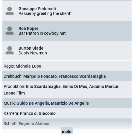
Giuseppe Pedersoli
Passerby greeting the sheriff
Rob Roper
Bar Patron in cowboy hat
Burton Slade
Dusty Newman
Regie:
Michele Lupo
Drehbuch:
Marcello Fondato
,
Francesco Scardamaglia
Produktion:
Elio Scardamaglia
,
Ennio Di Meo
,
Arduino Mercuri
,
Leone Film
Musik:
Guido De Angelis
,
Maurizio De Angelis
Kamera:
Franco di Giacomo
Schnitt:
Eugenio Alabiso
mehr
Regieassistenz:
Salvatore Basile