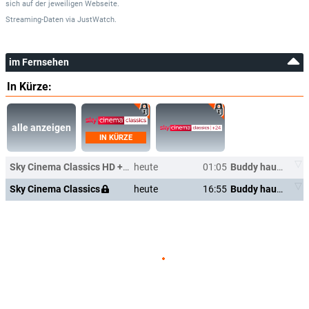
sich auf der jeweiligen Webseite.
Streaming-Daten
via
JustWatch.
im Fernsehen
In Kürze:
alle anzeigen
IN KÜRZE
Sky Cinema Classics HD +24
heute
01:05
Buddy haut den Lukas
Sky Cinema Classics
heute
16:55
Buddy haut den Lukas