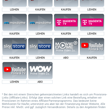
LEIHEN
KAUFEN
KAUFEN
LEIHEN
KAUFEN
LEIHEN
KAUFEN
LEIHEN
Prime Video Zusatz-Kanäle
KAUFEN
LEIHEN
ABO
KAUFEN
Prime Video Zusatz-Kanäle
LEIHEN
ABO
* Bei den mit einem Sternchen gekennzeichneten Links handelt es sich um Provisions-
Links (Affiliate-Links). Erfolgt über einen solchen Link eine Bestellung, erhalten wir
Provisionen im Rahmen eines Affiliate-Partnerprogramms. Das bedeutet keine
Mehrkosten für Käufer, unterstützt uns aber bei der Finanzierung dieser Website. Alle
Preise inkl. MwSt. und ggf. zuzüglich Versandkosten. Details zu den Angeboten finden