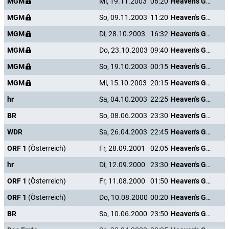
MGM
Mi, 19.11.2003
06:20
Heaven's Gate
MGM
So, 09.11.2003
11:20
Heaven's Gate
MGM
Di, 28.10.2003
16:32
Heaven's Gate
MGM
Do, 23.10.2003
09:40
Heaven's Gate
MGM
So, 19.10.2003
00:15
Heaven's Gate
MGM
Mi, 15.10.2003
20:15
Heaven's Gate
hr
Sa, 04.10.2003
22:25
Heaven's Gate
BR
So, 08.06.2003
23:30
Heaven's Gate
WDR
Sa, 26.04.2003
22:45
Heaven's Gate
ORF 1
(Österreich)
Fr, 28.09.2001
02:05
Heaven's Gate
hr
Di, 12.09.2000
23:30
Heaven's Gate
ORF 1
(Österreich)
Fr, 11.08.2000
01:50
Heaven's Gate
ORF 1
(Österreich)
Do, 10.08.2000
00:20
Heaven's Gate
BR
Sa, 10.06.2000
23:50
Heaven's Gate