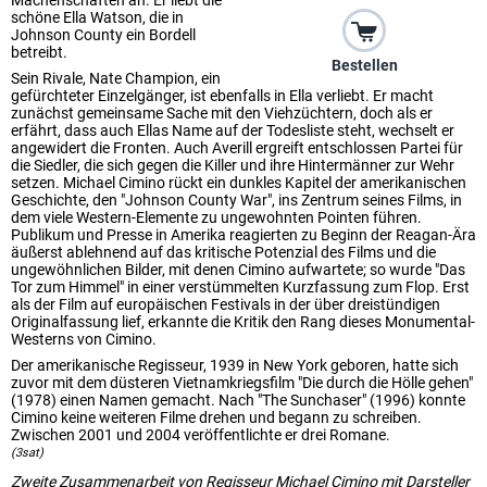
Machenschaften an. Er liebt die
schöne Ella Watson, die in
Johnson County ein Bordell
betreibt.
Bestellen
Sein Rivale, Nate Champion, ein
gefürchteter Einzelgänger, ist ebenfalls in Ella verliebt. Er macht
zunächst gemeinsame Sache mit den Viehzüchtern, doch als er
erfährt, dass auch Ellas Name auf der Todesliste steht, wechselt er
angewidert die Fronten. Auch Averill ergreift entschlossen Partei für
die Siedler, die sich gegen die Killer und ihre Hintermänner zur Wehr
setzen. Michael Cimino rückt ein dunkles Kapitel der amerikanischen
Geschichte, den "Johnson County War", ins Zentrum seines Films, in
dem viele Western-Elemente zu ungewohnten Pointen führen.
Publikum und Presse in Amerika reagierten zu Beginn der Reagan-Ära
äußerst ablehnend auf das kritische Potenzial des Films und die
ungewöhnlichen Bilder, mit denen Cimino aufwartete; so wurde "Das
Tor zum Himmel" in einer verstümmelten Kurzfassung zum Flop. Erst
als der Film auf europäischen Festivals in der über dreistündigen
Originalfassung lief, erkannte die Kritik den Rang dieses Monumental-
Westerns von Cimino.
Der amerikanische Regisseur, 1939 in New York geboren, hatte sich
zuvor mit dem düsteren Vietnamkriegsfilm "Die durch die Hölle gehen"
(1978) einen Namen gemacht. Nach "The Sunchaser" (1996) konnte
Cimino keine weiteren Filme drehen und begann zu schreiben.
Zwischen 2001 und 2004 veröffentlichte er drei Romane.
(3sat)
Zweite Zusammenarbeit von Regisseur Michael Cimino mit Darsteller