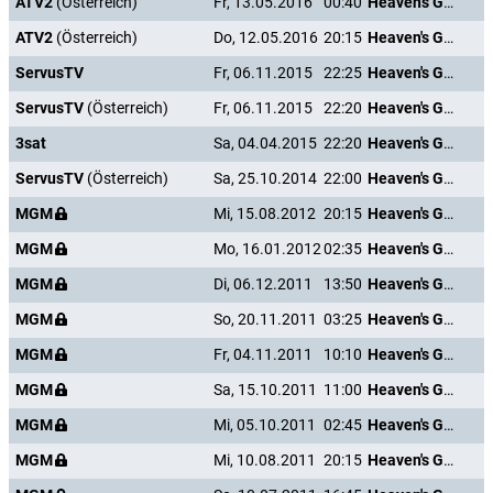
ATV2
(Österreich)
Fr, 13.05.2016
00:40
Heaven's Gate
ATV2
(Österreich)
Do, 12.05.2016
20:15
Heaven's Gate
ServusTV
Fr, 06.11.2015
22:25
Heaven's Gate
ServusTV
(Österreich)
Fr, 06.11.2015
22:20
Heaven's Gate
3sat
Sa, 04.04.2015
22:20
Heaven's Gate
ServusTV
(Österreich)
Sa, 25.10.2014
22:00
Heaven's Gate
MGM
Mi, 15.08.2012
20:15
Heaven's Gate
MGM
Mo, 16.01.2012
02:35
Heaven's Gate
MGM
Di, 06.12.2011
13:50
Heaven's Gate
MGM
So, 20.11.2011
03:25
Heaven's Gate
MGM
Fr, 04.11.2011
10:10
Heaven's Gate
MGM
Sa, 15.10.2011
11:00
Heaven's Gate
MGM
Mi, 05.10.2011
02:45
Heaven's Gate
MGM
Mi, 10.08.2011
20:15
Heaven's Gate