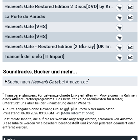
*
Heaven's Gate Restored Edition 2 Discs[DVD] by Kris Kristofferson
*
La Porte du Paradis
*
Heaven's Gate [VHS]
*
Heaven's Gate [VHS]
*
Heaven's Gate - Restored Edition [2 Blu-ray] [UK Import]
*
I cancelli del cielo [IT Import]
Soundtracks, Bücher und mehr...
*
Suche nach
Heaven's Gate
bei Amazon.de
*
Transparenzhinweis: Für gekennzeichnete Links erhalten wir Provisionen im Rahmen
eines Affiliate-Partnerprogramms. Das bedeutet keine Mehrkosten für Käufer,
unterstützt uns aber bei der Finanzierung dieser Website.
Alle Preisangaben ohne Gewähr, Preise ggf. plus Porto & Versandkosten.
Preisstand: 06.08.2026 03:00 GMT+1 (
Mehr Informationen
)
Bestimmte Inhalte, die auf dieser Website angezeigt werden, stammen von Amazon.
Diese Inhalte werden "wie besehen" bereitgestellt und können jederzeit geändert oder
entfernt werden.
Links