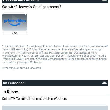
Wo wird "Heaven's Gate" gestreamt?
ABO
* Bei den mit einem Sternchen gekennzeichneten Links handelt es sich um Provisions-
Links (Affiliate-Links). Erfolgt über einen solchen Link eine Bestellung, erhalten wir
Provisionen im Rahmen eines Affiliate-Partnerprogramms. Das bedeutet keine
Mehrkosten für Käufer, unterstützt uns aber bei der Finanzierung dieser Website. Alle
Preise inkl. MwSt. und ggf. zuzüglich Versandkosten. Details zu den Angeboten finden
sich auf der jeweiligen Webseite.
Streaming-Daten
via
JustWatch.
im Fernsehen
In Kürze:
Keine TV-Termine in den nächsten Wochen.