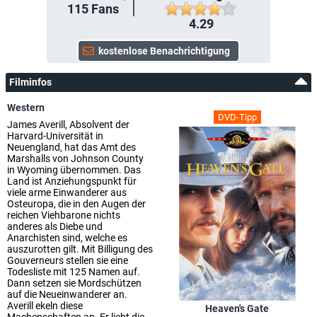
115
Fans
4.29
Filminfos
Western
DVD-Tipp
James Averill, Absolvent der
Harvard-Universität in
Neuengland, hat das Amt des
Marshalls von Johnson County
in Wyoming übernommen. Das
Land ist Anziehungspunkt für
viele arme Einwanderer aus
Osteuropa, die in den Augen der
reichen Viehbarone nichts
anderes als Diebe und
Anarchisten sind, welche es
auszurotten gilt. Mit Billigung des
Gouverneurs stellen sie eine
Todesliste mit 125 Namen auf.
Dann setzen sie Mordschützen
auf die Neueinwanderer an.
Averill ekeln diese
Heaven's Gate