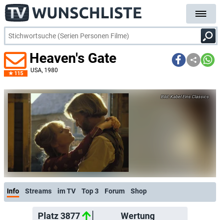
Heaven's Gate
USA
, 1980
115
Kabel Eins Classics
Info
Streams
im TV
Top 3
Forum
Shop
Platz 3877
Wertung