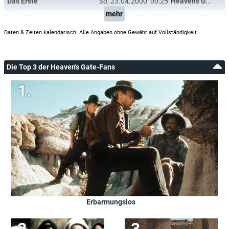
Das Erste
So, 23.04.2000
00:25
Heaven's Gate
mehr
Kabel Eins
So, 12.04.1998
00:40
Heaven's Gate
Daten & Zeiten kalendarisch. Alle Angaben ohne Gewähr auf Vollständigkeit.
Die Top 3 der Heaven's Gate-Fans
Erbarmungslos