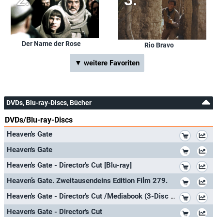
Der Name der Rose
Rio Bravo
▼ weitere Favoriten
DVDs, Blu-ray-Discs, Bücher
DVDs/Blu-ray-Discs
*
Heaven's Gate
*
Heaven's Gate
*
Heaven's Gate - Director's Cut [Blu-ray]
*
Heaven’s Gate. Zweitausendeins Edition Film 279.
*
Heaven's Gate - Director's Cut /Mediabook (3-Disc Limited Collector's Edition/+ Blu-ray + DVD + Bonus-Blu-ray)
*
Heaven's Gate - Director's Cut