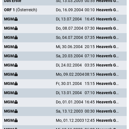
Das Erste
So, 13.03.2005
00:55
Heaven's Gate
ORF 1
(Österreich)
Do, 16.09.2004
00:10
Heaven's Gate
MGM
Di, 13.07.2004
16:45
Heaven's Gate
MGM
Do, 08.07.2004
07:30
Heaven's Gate
MGM
So, 04.07.2004
07:35
Heaven's Gate
MGM
Mi, 30.06.2004
20:15
Heaven's Gate
MGM
Sa, 20.03.2004
07:10
Heaven's Gate
MGM
Di, 24.02.2004
03:35
Heaven's Gate
MGM
Mo, 09.02.2004
08:15
Heaven's Gate
MGM
Fr, 30.01.2004
15:15
Heaven's Gate
MGM
Di, 13.01.2004
07:10
Heaven's Gate
MGM
Do, 01.01.2004
16:45
Heaven's Gate
MGM
Sa, 13.12.2003
00:30
Heaven's Gate
MGM
Mo, 01.12.2003
12:45
Heaven's Gate