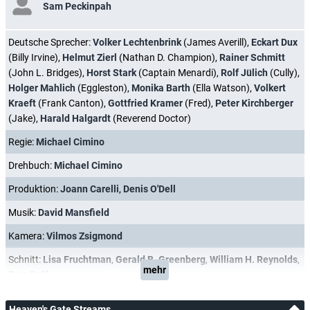
Sam Peckinpah
Deutsche Sprecher:
Volker Lechtenbrink
(James Averill),
Eckart Dux
(Billy Irvine),
Helmut Zierl
(Nathan D. Champion),
Rainer Schmitt
(John L. Bridges),
Horst Stark
(Captain Menardi),
Rolf Jülich
(Cully),
Holger Mahlich
(Eggleston),
Monika Barth
(Ella Watson),
Volkert
Kraeft
(Frank Canton),
Gottfried Kramer
(Fred),
Peter Kirchberger
(Jake),
Harald Halgardt
(Reverend Doctor)
Regie:
Michael Cimino
Drehbuch:
Michael Cimino
Produktion:
Joann Carelli
,
Denis O'Dell
Musik:
David Mansfield
Kamera:
Vilmos Zsigmond
Schnitt:
Lisa Fruchtman
,
Gerald B. Greenberg
,
William H. Reynolds
,
mehr
Tom Rolf
Heaven's Gate Streams