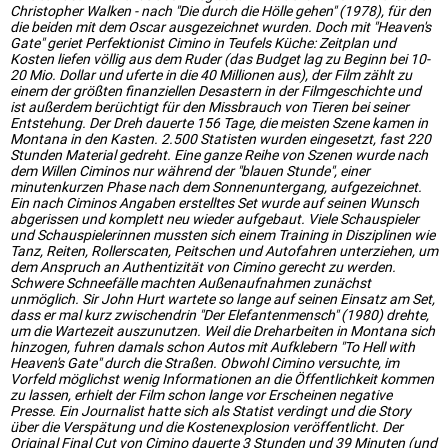
Christopher Walken - nach "Die durch die Hölle gehen" (1978), für den
die beiden mit dem Oscar ausgezeichnet wurden. Doch mit "Heaven's
Gate" geriet Perfektionist Cimino in Teufels Küche: Zeitplan und
Kosten liefen völlig aus dem Ruder (das Budget lag zu Beginn bei 10-
20 Mio. Dollar und uferte in die 40 Millionen aus), der Film zählt zu
einem der größten finanziellen Desastern in der Filmgeschichte und
ist außerdem berüchtigt für den Missbrauch von Tieren bei seiner
Entstehung. Der Dreh dauerte 156 Tage, die meisten Szene kamen in
Montana in den Kasten. 2.500 Statisten wurden eingesetzt, fast 220
Stunden Material gedreht. Eine ganze Reihe von Szenen wurde nach
dem Willen Ciminos nur während der "blauen Stunde", einer
minutenkurzen Phase nach dem Sonnenuntergang, aufgezeichnet.
Ein nach Ciminos Angaben erstelltes Set wurde auf seinen Wunsch
abgerissen und komplett neu wieder aufgebaut. Viele Schauspieler
und Schauspielerinnen mussten sich einem Training in Disziplinen wie
Tanz, Reiten, Rollerscaten, Peitschen und Autofahren unterziehen, um
dem Anspruch an Authentizität von Cimino gerecht zu werden.
Schwere Schneefälle machten Außenaufnahmen zunächst
unmöglich. Sir John Hurt wartete so lange auf seinen Einsatz am Set,
dass er mal kurz zwischendrin "Der Elefantenmensch" (1980) drehte,
um die Wartezeit auszunutzen. Weil die Dreharbeiten in Montana sich
hinzogen, fuhren damals schon Autos mit Aufklebern "To Hell with
Heaven's Gate" durch die Straßen. Obwohl Cimino versuchte, im
Vorfeld möglichst wenig Informationen an die Öffentlichkeit kommen
zu lassen, erhielt der Film schon lange vor Erscheinen negative
Presse. Ein Journalist hatte sich als Statist verdingt und die Story
über die Verspätung und die Kostenexplosion veröffentlicht. Der
Original Final Cut von Cimino dauerte 3 Stunden und 39 Minuten (und