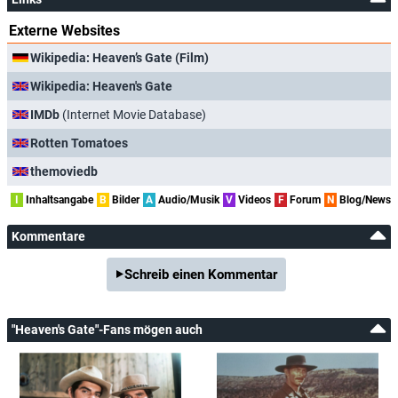
Externe Websites
Wikipedia: Heaven’s Gate (Film)
Wikipedia: Heaven's Gate
IMDb
(Internet Movie Database)
Rotten Tomatoes
themoviedb
I
Inhaltsangabe
B
Bilder
A
Audio/Musik
V
Videos
F
Forum
N
Blog/News
Kommentare
Schreib einen Kommentar
"Heaven's Gate"-Fans mögen auch