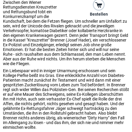
Zwischen den Wiener
Rettungsdiensten Kreuzretter
und Rettungsbund tobt ein
Bestellen
Konkurrenzkampf um die
Kundschaft, bei dem die Fetzen fliegen. Um schneller am Unfallort zu
sein, wird der Unicode des Rivalen geknackt und die jeweiligen
Verkehrsopfer, komatöse Diabetiker oder kollabierte Herzkranke in
den eigenen Krankenwagen gezerrt. Denn jeder Transport bringt Geld
in die Kasse! "Kreuzretter" Brenner (Josef Hader), ein verschlossener
Ex-Polizist und Einzelgänger, erledigt seinen Job ohne große
Emotionen. Er hat die besten Zeiten hinter sich und will nur seine
Ruhe - sich raushalten aus dem Schlamassel, den man Leben nennt.
Aber aus der Ruhe wird nichts. Um ihn herum sterben die Menschen
wie die Fliegen.
Ein Liebespaar wird in inniger Umarmung erschossen und sein
Kollege Piefke beißt ins Gras. Eine erkleckliche Anzahl von Diabetes-
Patienten macht zunächst ihr Testament und wird dann mit einer
gespritzten Zuckerlösung vom Leben zum Tod befördert. In Brenner
regt sich wider Willen das Polizisten-Gen. Bei seinen Recherchen stößt
er auf eine Mauer des Schweigens, seine Ex-Kollegen überschütten
ihn mit Hohn, auch sein verhasster Ex-Chef spielt die Rolle der drei
Affen, die nichts gehört, nichts gesehen und gesagt haben. Und der
gelähmte Ex-Rettungsfahrer Jäger schweigt hartnäckig zu den
Umständen, die ihn in den Rollstuhl gebracht haben. Also bleibt
Brenner nichts anderes übrig, als wienerischer "Dirty Harry" den Fall
im Alleingang zu lösen - und das ihm, der sich nie und nimmer mehr
einmischen wollte.