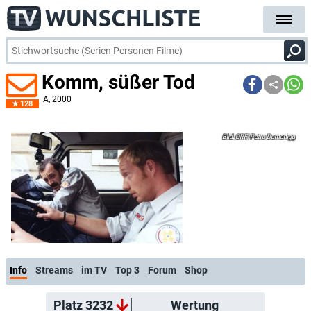
Komm, süßer Tod
A
, 2000
128
ORF/Petro Domenigg
Info
Streams
im TV
Top 3
Forum
Shop
Platz 3232
Wertung