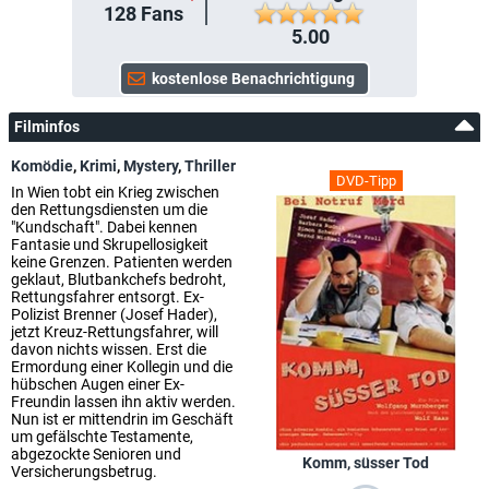
128
Fans
5.00
Filminfos
Komödie
,
Krimi
,
Mystery
,
Thriller
DVD-Tipp
In Wien tobt ein Krieg zwischen
den Rettungsdiensten um die
"Kundschaft". Dabei kennen
Fantasie und Skrupellosigkeit
keine Grenzen. Patienten werden
geklaut, Blutbankchefs bedroht,
Rettungsfahrer entsorgt. Ex-
Polizist Brenner (Josef Hader),
jetzt Kreuz-Rettungsfahrer, will
davon nichts wissen. Erst die
Ermordung einer Kollegin und die
hübschen Augen einer Ex-
Freundin lassen ihn aktiv werden.
Nun ist er mittendrin im Geschäft
um gefälschte Testamente,
abgezockte Senioren und
Komm, süsser Tod
Versicherungsbetrug.