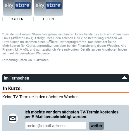
KAUFEN
LEIHEN
* Bei den mit einem Sternchen gekennzeichneten Links handelt es sich um Provisions-
Links (Affiliate-Links). Erfolgt über einen solchen Link eine Bestellung, erhalten wir
Provisionen im Rahmen eines Affiliate-Partnerprogramms. Das bedeutet keine
Mehrkosten für Käufer, unterstützt uns aber bei der Finanzierung dieser Website. Alle
Preise inkl. MwSt. und ggf. zuzüglich Versandkosten. Details zu den Angeboten finden
sich auf der jeweiligen Webseite.
Streaming-Daten
via
JustWatch.
im Fernsehen
In Kürze:
Keine TV-Termine in den nächsten Wochen.
Ich möchte vor dem nächsten TV-Termin kostenlos
per E-Mail benachrichtigt werden:
weiter