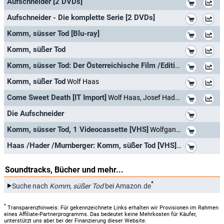
*
Aufschneider [2 DVDs]
*
Aufschneider - Die komplette Serie [2 DVDs]
*
Komm, süsser Tod [Blu-ray]
*
Komm, süßer Tod
*
Komm, süsser Tod: Der Österreichische Film /Edition der Standard
*
Komm, süßer Tod
Wolf Haas
*
Come Sweet Death [IT Import]
Wolf Haas, Josef Hader, Wolfgang Murnberger
*
Die Aufschneider
*
Komm, süsser Tod, 1 Videocassette [VHS]
Wolfgang Murnberger, Wolf Haas, Josef Hader, Simon Schwarz, Barbara Rudnik
*
Haas /Hader /Murnberger: Komm, süßer Tod [VHS]
Wolf Haas
Soundtracks, Bücher und mehr...
*
Suche nach
Komm, süßer Tod
bei Amazon.de
*
Transparenzhinweis: Für gekennzeichnete Links erhalten wir Provisionen im Rahmen
eines Affiliate-Partnerprogramms. Das bedeutet keine Mehrkosten für Käufer,
unterstützt uns aber bei der Finanzierung dieser Website.