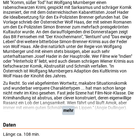
Mit "Komm, süßer Tod" hat Wolfgang Murnberger einen
rabenschwarzen Krimi, gespickt mit Sarkasmus und schräger Komik
inszeniert, der mit dem österreichischen Kabarettisten Josef Hader
die Idealbesetzung für den Ex-Polizisten Brenner gefunden hat. Die
Vorlage schrieb der Österreicher Wolf Haas, der mit seinen Romanen
um den Ex-Polizisten Simon Brenner zum mehrfach preisgekrönten
Kultautor wurde. An den darauffolgenden drei Donnerstagen zeigt
das BR Fernsehen mit "Der Knochenmann", "ilentium" und "Das ewige
Leben" drei weitere bitterböse Simon-Brenner-Krimis aus der Feder
von Wolf Haas. Alle drei natürlich unter der Regie von Wolfgang
Murnberger und mit einem stets bissigen, aber auch sehr
unterhaltsamen Josef Hader in der Hauptrolle. Wer Filme wie "Indien"
oder "Hinterholz 8" liebt, wird auch diesen schrägen Wiener Krimis aus
tiefschwarzer Komik, Abstrusität und Schmäh verfallen. "In
Österreich ist Wolfgang Murnbergers Adaption des Kultkrimis von
Wolf Haas der Kinohit des Jahres.
Zu Recht. So viel abgefeimten Wortwitz, makabre Situationskomik
und wunderbar verquere Charaktertypen ... hat man schon lange
nicht mehr im Kino gesehen. Fast jede Szene hat Film-Noir-Klasse. Die
Krimihandlung ist abstrus, aber clever konstruiert, deren eigenwillige
Rasanz ein Lob der Langsamkeit. Wien fährt und läuft Amok, aber
immer mit einem guten Schmäh auf den Lippen." (Angie Dullinger).
mehr
(BR)
Daten
Länge: ca. 108 min.