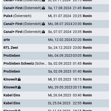
Canal+ First
(Österreich)
Di, 26.11.2024
20:15
Ronin
Canal+ First
(Österreich)
Sa, 17.08.2024
21:45
Ronin
Puls4
(Österreich)
Mi, 31.07.2024
23:25
Ronin
Canal+ First
(Österreich)
Mo, 08.07.2024
23:30
Ronin
Canal+ First
(Österreich)
So, 07.07.2024
23:35
Ronin
arte
Mo, 12.02.2024
22:20
Ronin
RTL Zwei
So, 24.12.2023
23:00
Ronin
ProSieben
Mo, 04.09.2023
03:05
Ronin
ProSieben Schweiz
(Schweiz)
Sa, 02.09.2023
01:45
Ronin
ProSieben
Sa, 02.09.2023
01:40
Ronin
Kinowelt
Mi, 31.05.2023
18:15
Ronin
Kinowelt
Mo, 29.05.2023
20:15
Ronin
Kabel Eins
Mi, 26.04.2023
03:40
Ronin
Kabel Eins
Di, 25.04.2023
22:55
Ronin