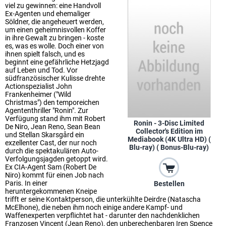
viel zu gewinnen: eine Handvoll
Ex-Agenten und ehemaliger
Söldner, die angeheuert werden,
um einen geheimnisvollen Koffer
in ihre Gewalt zu bringen - koste
es, was es wolle. Doch einer von
ihnen spielt falsch, und es
beginnt eine gefährliche Hetzjagd
auf Leben und Tod. Vor
südfranzösischer Kulisse drehte
Actionspezialist John
Frankenheimer ("Wild
Christmas") den temporeichen
Agententhriller "Ronin". Zur
Verfügung stand ihm mit Robert
Ronin - 3-Disc Limited
De Niro, Jean Reno, Sean Bean
Collector's Edition im
und Stellan Skarsgård ein
Mediabook (4K Ultra HD) (
exzellenter Cast, der nur noch
Blu-ray) ( Bonus-Blu-ray)
durch die spektakulären Auto-
Verfolgungsjagden getoppt wird.
Ex CIA-Agent Sam (Robert De
Niro) kommt für einen Job nach
Paris. In einer
Bestellen
heruntergekommenen Kneipe
trifft er seine Kontaktperson, die unterkühlte Deirdre (Natascha
McElhone), die neben ihm noch einige andere Kampf- und
Waffenexperten verpflichtet hat - darunter den nachdenklichen
Franzosen Vincent (Jean Reno), den unberechenbaren Iren Spence