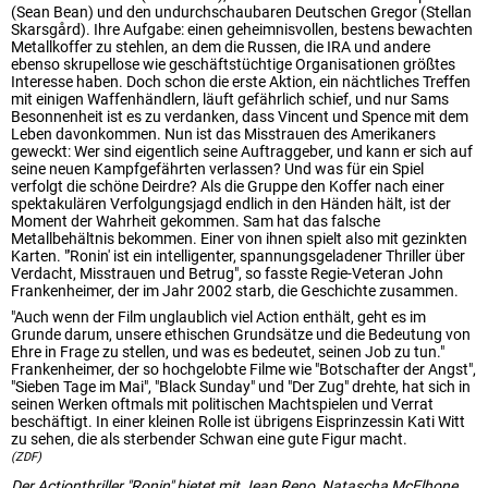
(Sean Bean) und den undurchschaubaren Deutschen Gregor (Stellan
Skarsgård). Ihre Aufgabe: einen geheimnisvollen, bestens bewachten
Metallkoffer zu stehlen, an dem die Russen, die IRA und andere
ebenso skrupellose wie geschäftstüchtige Organisationen größtes
Interesse haben. Doch schon die erste Aktion, ein nächtliches Treffen
mit einigen Waffenhändlern, läuft gefährlich schief, und nur Sams
Besonnenheit ist es zu verdanken, dass Vincent und Spence mit dem
Leben davonkommen. Nun ist das Misstrauen des Amerikaners
geweckt: Wer sind eigentlich seine Auftraggeber, und kann er sich auf
seine neuen Kampfgefährten verlassen? Und was für ein Spiel
verfolgt die schöne Deirdre? Als die Gruppe den Koffer nach einer
spektakulären Verfolgungsjagd endlich in den Händen hält, ist der
Moment der Wahrheit gekommen. Sam hat das falsche
Metallbehältnis bekommen. Einer von ihnen spielt also mit gezinkten
Karten. "'Ronin' ist ein intelligenter, spannungsgeladener Thriller über
Verdacht, Misstrauen und Betrug", so fasste Regie-Veteran John
Frankenheimer, der im Jahr 2002 starb, die Geschichte zusammen.
"Auch wenn der Film unglaublich viel Action enthält, geht es im
Grunde darum, unsere ethischen Grundsätze und die Bedeutung von
Ehre in Frage zu stellen, und was es bedeutet, seinen Job zu tun."
Frankenheimer, der so hochgelobte Filme wie "Botschafter der Angst",
"Sieben Tage im Mai", "Black Sunday" und "Der Zug" drehte, hat sich in
seinen Werken oftmals mit politischen Machtspielen und Verrat
beschäftigt. In einer kleinen Rolle ist übrigens Eisprinzessin Kati Witt
zu sehen, die als sterbender Schwan eine gute Figur macht.
(ZDF)
Der Actionthriller "Ronin" bietet mit Jean Reno, Natascha McElhone