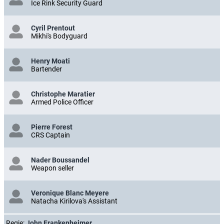
Ice Rink Security Guard
Cyril Prentout
Mikhi's Bodyguard
Henry Moati
Bartender
Christophe Maratier
Armed Police Officer
Pierre Forest
CRS Captain
Nader Boussandel
Weapon seller
Veronique Blanc Meyere
Natacha Kirilova's Assistant
Regie:
John Frankenheimer