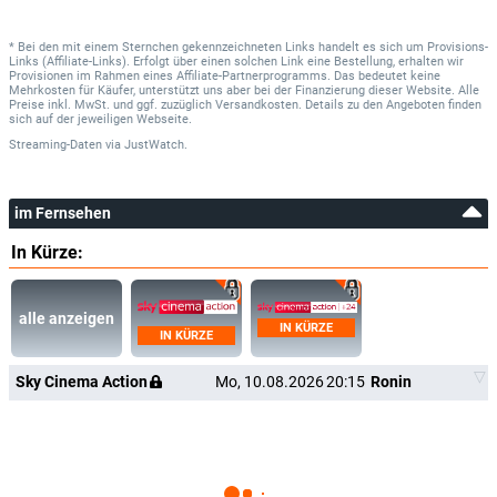
* Bei den mit einem Sternchen gekennzeichneten Links handelt es sich um Provisions-
Links (Affiliate-Links). Erfolgt über einen solchen Link eine Bestellung, erhalten wir
Provisionen im Rahmen eines Affiliate-Partnerprogramms. Das bedeutet keine
Mehrkosten für Käufer, unterstützt uns aber bei der Finanzierung dieser Website. Alle
Preise inkl. MwSt. und ggf. zuzüglich Versandkosten. Details zu den Angeboten finden
sich auf der jeweiligen Webseite.
Streaming-Daten
via
JustWatch.
im Fernsehen
In Kürze:
alle anzeigen
IN KÜRZE
IN KÜRZE
Sky Cinema Action
Mo, 10.08.2026
20:15
Ronin