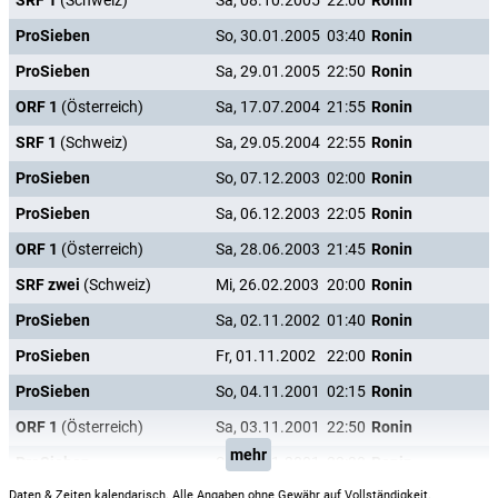
SRF 1
(Schweiz)
Sa, 08.10.2005
22:00
Ronin
ProSieben
So, 30.01.2005
03:40
Ronin
ProSieben
Sa, 29.01.2005
22:50
Ronin
ORF 1
(Österreich)
Sa, 17.07.2004
21:55
Ronin
SRF 1
(Schweiz)
Sa, 29.05.2004
22:55
Ronin
ProSieben
So, 07.12.2003
02:00
Ronin
ProSieben
Sa, 06.12.2003
22:05
Ronin
ORF 1
(Österreich)
Sa, 28.06.2003
21:45
Ronin
SRF zwei
(Schweiz)
Mi, 26.02.2003
20:00
Ronin
ProSieben
Sa, 02.11.2002
01:40
Ronin
ProSieben
Fr, 01.11.2002
22:00
Ronin
ProSieben
So, 04.11.2001
02:15
Ronin
ORF 1
(Österreich)
Sa, 03.11.2001
22:50
Ronin
mehr
ProSieben
Sa, 03.11.2001
22:30
Ronin
Daten & Zeiten kalendarisch. Alle Angaben ohne Gewähr auf Vollständigkeit.