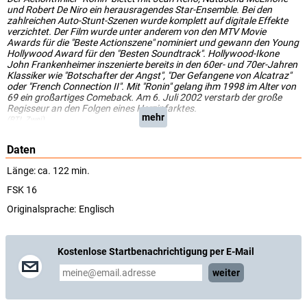
und Robert De Niro ein herausragendes Star-Ensemble. Bei den
zahlreichen Auto-Stunt-Szenen wurde komplett auf digitale Effekte
verzichtet. Der Film wurde unter anderem von den MTV Movie
Awards für die "Beste Actionszene" nominiert und gewann den Young
Hollywood Award für den "Besten Soundtrack". Hollywood-Ikone
John Frankenheimer inszenierte bereits in den 60er- und 70er-Jahren
Klassiker wie "Botschafter der Angst", "Der Gefangene von Alcatraz"
oder "French Connection II". Mit "Ronin" gelang ihm 1998 im Alter von
69 ein großartiges Comeback. Am 6. Juli 2002 verstarb der große
Regisseur an den Folgen eines Herzinfarktes.
mehr
(RTL Zwei)
Daten
Länge: ca. 122 min.
FSK 16
Originalsprache:
Englisch
Kostenlose Startbenachrichtigung per E-Mail
weiter