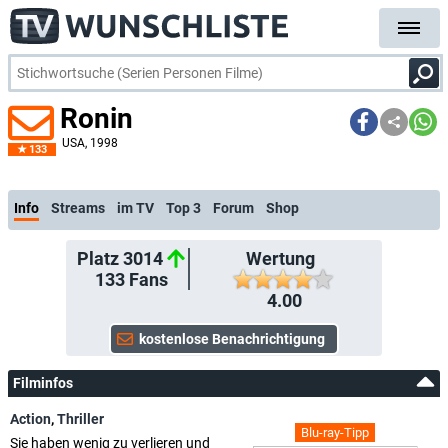
Ronin
USA
, 1998
133
Info
Streams
im TV
Top 3
Forum
Shop
Platz 3014
Wertung
133
Fans
4.00
Filminfos
Action
,
Thriller
Blu-ray-Tipp
Sie haben wenig zu verlieren und