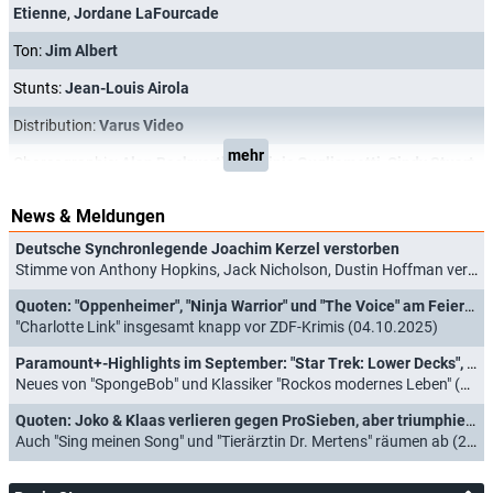
Etienne
,
Jordane LaFourcade
Ton:
Jim Albert
Stunts:
Jean-Louis Airola
Distribution:
Varus Video
mehr
Choreographie:
Alan Beckworth
,
Dominic Gugliametti
,
Cindy Stuart
News & Meldungen
Deutsche Synchronlegende Joachim Kerzel verstorben
Stimme von Anthony Hopkins, Jack Nicholson, Dustin Hoffman verstummt (23.07.2026)
Quoten: "Oppenheimer", "Ninja Warrior" und "The Voice" am Feiertag gleichauf
"Charlotte Link" insgesamt knapp vor ZDF-Krimis (04.10.2025)
Paramount+-Highlights im September: "Star Trek: Lower Decks", "Short Treks" und "Drag Race Germany"
Neues von "SpongeBob" und Klassiker "Rockos modernes Leben" (16.08.2023)
Quoten: Joko & Klaas verlieren gegen ProSieben, aber triumphieren bei Jüngeren
Auch "Sing meinen Song" und "Tierärztin Dr. Mertens" räumen ab (26.04.2023)