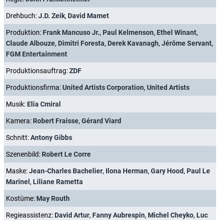
Drehbuch:
J.D. Zeik
,
David Mamet
Produktion:
Frank Mancuso Jr.
,
Paul Kelmenson
,
Ethel Winant
,
Claude Albouze
,
Dimitri Foresta
,
Derek Kavanagh
,
Jérôme Servant
,
FGM Entertainment
Produktionsauftrag:
ZDF
Produktionsfirma:
United Artists Corporation
,
United Artists
Musik:
Elia Cmiral
Kamera:
Robert Fraisse
,
Gérard Viard
Schnitt:
Antony Gibbs
Szenenbild:
Robert Le Corre
Maske:
Jean-Charles Bachelier
,
Ilona Herman
,
Gary Hood
,
Paul Le
Marinel
,
Liliane Rametta
Kostüme:
May Routh
Regieassistenz:
David Artur
,
Fanny Aubrespin
,
Michel Cheyko
,
Luc