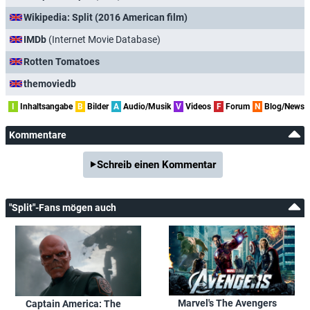
Wikipedia: Split (2016 American film)
IMDb
(Internet Movie Database)
Rotten Tomatoes
themoviedb
I
Inhaltsangabe
B
Bilder
A
Audio/Musik
V
Videos
F
Forum
N
Blog/News
Kommentare
Schreib einen Kommentar
"Split"-Fans mögen auch
Marvel's The Avengers
Captain America: The