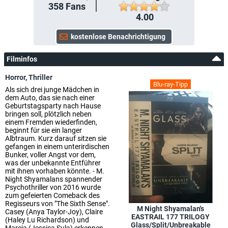
358
Fans
4.00
Filminfos
Horror
,
Thriller
Blu-ray-Tipp
Als sich drei junge Mädchen in
dem Auto, das sie nach einer
Geburtstagsparty nach Hause
bringen soll, plötzlich neben
einem Fremden wiederfinden,
beginnt für sie ein langer
Albtraum. Kurz darauf sitzen sie
gefangen in einem unterirdischen
Bunker, voller Angst vor dem,
was der unbekannte Entführer
mit ihnen vorhaben könnte. - M.
Night Shyamalans spannender
Psychothriller von 2016 wurde
zum gefeierten Comeback des
Regisseurs von "The Sixth Sense".
M Night Shyamalan's
Casey (Anya Taylor-Joy), Claire
EASTRAIL 177 TRILOGY
(Haley Lu Richardson) und
Glass/Split/Unbreakable