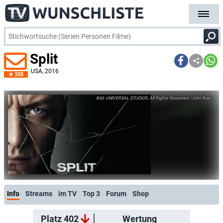
Split
USA
, 2016
358
UNIVERSAL STUDIOS. All Rights Reserved./John Baer
Info
Streams
im TV
Top 3
Forum
Shop
Platz 402
Wertung