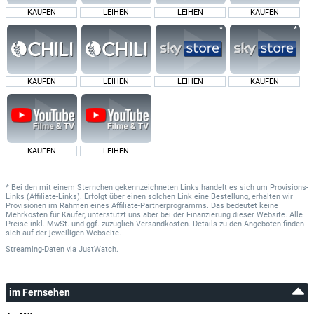
KAUFEN
LEIHEN
LEIHEN
KAUFEN
KAUFEN
LEIHEN
LEIHEN
KAUFEN
KAUFEN
LEIHEN
* Bei den mit einem Sternchen gekennzeichneten Links handelt es sich um Provisions-
Links (Affiliate-Links). Erfolgt über einen solchen Link eine Bestellung, erhalten wir
Provisionen im Rahmen eines Affiliate-Partnerprogramms. Das bedeutet keine
Mehrkosten für Käufer, unterstützt uns aber bei der Finanzierung dieser Website. Alle
Preise inkl. MwSt. und ggf. zuzüglich Versandkosten. Details zu den Angeboten finden
sich auf der jeweiligen Webseite.
Streaming-Daten
via
JustWatch.
im Fernsehen