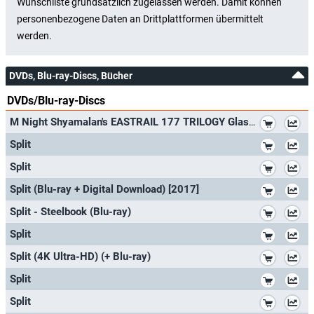
DVDs, Blu-ray-Discs, Bücher
DVDs/Blu-ray-Discs
*
M Night Shyamalan's EASTRAIL 177 TRILOGY Glass/Split/Unbreakable BLU-RAY SET
*
Split
*
Split
*
Split (Blu-ray + Digital Download) [2017]
*
Split - Steelbook (Blu-ray)
*
Split
*
Split (4K Ultra-HD) (+ Blu-ray)
*
Split
*
Split