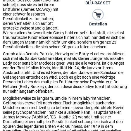
Marcia (Jessica Sula) erkennen
BLU-RAY SET
schnell, dass sie es bei ihrem
Entführer (James McAvoy) mit
einer schwer fassbaren
Persönlichkeit zu tun haben,
deren Verhalten sich auf oft
Bestellen
groteske Weise ständig ändert.
Wie vor allem Außenseiterin Casey bald entsetzt feststellt, die selbst
traumatische Kindheitserlebnisse hinter sich hat, handelt es sich bei
dem jungen Mann nämlich nicht um eine, sondern um ganze 23
Persönlichkeiten, die sich seinen Körper zu teilen scheinen.
Crumb alias Dennis, Patricia, Hedwig oder Barry et cetera profilieren
sich mal als Sauberkeitsfanatiker, mal als kleiner Junge, als eiskalte
Lady oder sensibler Modedesigner. Was sie alle vereint, ist die Angst
vor der "Bestie" alias Kevin, Identität Nr. 24, die kurz vor ihrem
Ausbruch steht. Und es ist Kevin, der über das weitere Schicksal der
Gefangenen entscheiden wird. Doch es gibt noch eine wichtige
Person im Leben des multiplen Entführers: seine Psychiaterin Dr.
Fletcher (Betty Buckley), der sich diese dissoziative Identitätsstörung
nur sehr langsam offenbart.
Möglicherweise zu langsam, um die in ihrem labyrinthischen
Gefängnis verzweifelt nach einer Fluchtmöglichkeit suchenden
Mädchen noch rechtzeitig zu befreien - bevor der gefürchtete Kevin
seine psychopathischen Instinkte ausleben kann. Hauptdarsteller
James McAvoy ("Abbitte", "ES - Kapitel 2") wandelt mit seiner
Darstellung einer multiplen Persönlichkeit schauspielerisch auf den
Spuren des legendären Briten Alec Guinness, der 1949 in dem