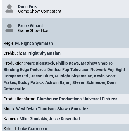
Dann Fink
Game Show Contestant
Bruce Winant
Game Show Host
Regie:
M. Night Shyamalan
Drehbuch:
M. Night Shyamalan
Produktion:
Marc Bienstock
,
Phillip Dawe
,
Matthew Shapiro
,
Blinding Edge Pictures
,
Dentsu
,
Fuji Television Network
,
Fuji Eight
Company Ltd.
,
Jason Blum
,
M. Night Shyamalan
,
Kevin Scott
Frakes
,
Buddy Patrick
,
Ashwin Rajan
,
Steven Schneider
,
Dom
Catanzarite
Produktionsfirma:
Blumhouse Productions
,
Universal Pictures
Musik:
West Dylan Thordson
,
Shawn Gonzalez
Kamera:
Mike Gioulakis
,
Jesse Rosenthal
Schnitt:
Luke Ciarrocchi