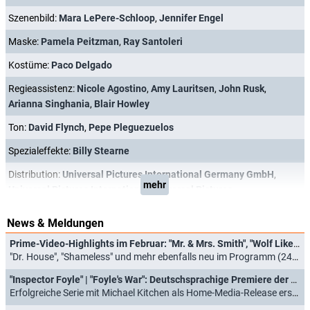
Szenenbild:
Mara LePere-Schloop
,
Jennifer Engel
Maske:
Pamela Peitzman
,
Ray Santoleri
Kostüme:
Paco Delgado
Regieassistenz:
Nicole Agostino
,
Amy Lauritsen
,
John Rusk
,
Arianna Singhania
,
Blair Howley
Ton:
David Flynch
,
Pepe Pleguezuelos
Spezialeffekte:
Billy Stearne
Distribution:
Universal Pictures International Germany GmbH
,
mehr
Universal Pictures International
,
Universal Pictures
News & Meldungen
Prime-Video-Highlights im Februar: "Mr. & Mrs. Smith", "Wolf Like Me" und "Teddy Teclebrhan Show"
"Dr. House", "Shameless" und mehr ebenfalls neu im Programm (24.01.2024)
"Inspector Foyle" | "Foyle's War": Deutschsprachige Premiere der ausgezeichneten britischen Retro-Krimiserie
Erfolgreiche Serie mit Michael Kitchen als Home-Media-Release erschienen (10.11.2023)