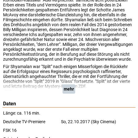
Komödien-Klassiker "Adel verpflichtet" sämtliche acht potenziellen
Erben eines Titels und Vermögens spielte. In der Rolle des in 24
Persönlichkeiten gespaltenen Entführers legt der Schotte James
McAvoy eine darstellerische Glanzleistung hin, die ebenfalls in die
Filmgeschichte eingehen dürfte. Shyamalan ließ sich beim Schreiben
des Drehbuchs angeblich von dem realen Fall des 2014 gestorbenen
Billy Milligan inspirieren, dessen Persönlichkeit laut Diagnose in 24
verschiedene Ichs aufgespalten war, zehn von ihnen angenehmer,
dreizehn gefährlicher Natur sowie einer 24. Mischversion aller
Persönlichkeiten, "dem Lehrer". Milligan, der dreier Vergewaltigungen
angeklagt wurde, war der erste Fall einer multiplen
Persönlichkeitsstörung, der in Berufung auf diese Störung als nicht
zurechnungsfähig erkannt und in die Psychiatrie überwiesen wurde.
Für Shyamalan war "Split" nach einigen Misserfolgen die Rückkehr
auf die Erfolgsspur eines Regisseurs psychologisch raffinierter,
übernatürlich angehauchter Thriller, die er mit der Fortführung der
Geschichte von "Split" 2019 in "Glass" fortsetzte. "Split" ist der vierte
und letzte Beitrag der Mystery-Reihe im ZDF.
mehr
(ZDF)
Daten
Länge: ca. 116 min.
Deutsche TV-Premiere
So, 22.10.2017 (Sky Cinema)
FSK 16