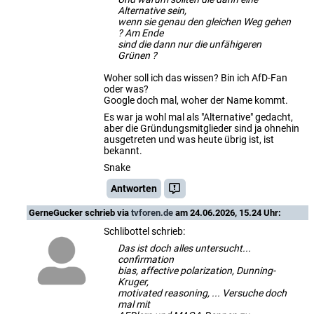
Alternative sein,
wenn sie genau den gleichen Weg gehen
? Am Ende
sind die dann nur die unfähigeren
Grünen ?
Woher soll ich das wissen? Bin ich AfD-Fan
oder was?
Google doch mal, woher der Name kommt.
Es war ja wohl mal als "Alternative" gedacht,
aber die Gründungsmitglieder sind ja ohnehin
ausgetreten und was heute übrig ist, ist
bekannt.
Snake
Antworten
GerneGucker
schrieb via
tvforen.de
am 24.06.2026, 15.24 Uhr:
Schlibottel schrieb:
Das ist doch alles untersucht...
confirmation
bias, affective polarization, Dunning-
Kruger,
motivated reasoning, ... Versuche doch
mal mit