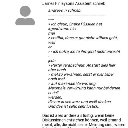
James Finlaysons Assistent schrieb:
andreas_n schrieb:
--------------------------------------------------
-----
> Ich glaub, Snake Plissken hat
irgendwann hier
mal
> erzählt, dass er gar nicht wählen geht,
weil
er
> - ich hoffe, ich tu ihm jetzt nicht unrecht
-
jede
> Partei verabscheut. Anstatt dies hier
aber noch
> mal zu erwähnen, setzt er hier lieber
noch mal
> auf maximale Verwirrung.
Maximale Verwirrung kann nur bei denen
erzielt
werden,
die nur in schwarz und weiß denken.
Und das ist sehr, sehr lustick.
Das ist alles andere als lustig, wenn keine
Diskussionen entstehen können, weil jemand
meint, alle, die nicht seiner Meinung sind, wären