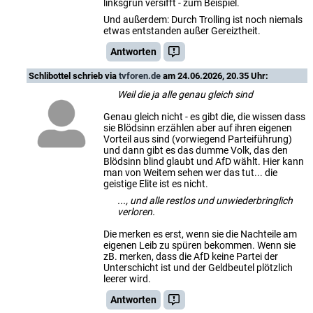
linksgrün versifft - zum Beispiel.
Und außerdem: Durch Trolling ist noch niemals
etwas entstanden außer Gereiztheit.
Antworten
Schlibottel
schrieb via
tvforen.de
am 24.06.2026, 20.35 Uhr:
Weil die ja alle genau gleich sind
Genau gleich nicht - es gibt die, die wissen dass
sie Blödsinn erzählen aber auf ihren eigenen
Vorteil aus sind (vorwiegend Parteiführung)
und dann gibt es das dumme Volk, das den
Blödsinn blind glaubt und AfD wählt. Hier kann
man von Weitem sehen wer das tut... die
geistige Elite ist es nicht.
..., und alle restlos und unwiederbringlich
verloren.
Die merken es erst, wenn sie die Nachteile am
eigenen Leib zu spüren bekommen. Wenn sie
zB. merken, dass die AfD keine Partei der
Unterschicht ist und der Geldbeutel plötzlich
leerer wird.
Antworten