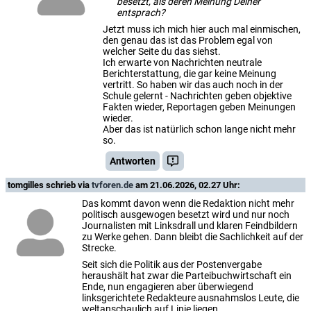
besetzt, als deren Meinung Deiner
entsprach?
Jetzt muss ich mich hier auch mal einmischen,
den genau das ist das Problem egal von
welcher Seite du das siehst.
Ich erwarte von Nachrichten neutrale
Berichterstattung, die gar keine Meinung
vertritt. So haben wir das auch noch in der
Schule gelernt - Nachrichten geben objektive
Fakten wieder, Reportagen geben Meinungen
wieder.
Aber das ist natürlich schon lange nicht mehr
so.
Antworten
tomgilles
schrieb via
tvforen.de
am 21.06.2026, 02.27 Uhr:
Das kommt davon wenn die Redaktion nicht mehr
politisch ausgewogen besetzt wird und nur noch
Journalisten mit Linksdrall und klaren Feindbildern
zu Werke gehen. Dann bleibt die Sachlichkeit auf der
Strecke.
Seit sich die Politik aus der Postenvergabe
heraushält hat zwar die Parteibuchwirtschaft ein
Ende, nun engagieren aber überwiegend
linksgerichtete Redakteure ausnahmslos Leute, die
weltanschaulich auf Linie liegen.