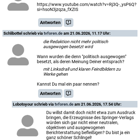
https://www.youtube.com/watch?v=Rj3Q-_ysP6Q?
si=hsoN3jzqza_fXZIS
Antworten
Schlibottel
schrieb via
tvforen.de
am 21.06.2026, 11.17 Uhr:
die Redaktion nicht mehr politisch
ausgewogen besetzt wird
Wann wurden die denn "politisch ausgewogen"
besetzt, als deren Meinung Deiner entsprach?
mit Linksdrall und klaren Feindbildern zu
Werke gehen
Kannst Du mal ein paar nennen?
Antworten
Lobotoyour
schrieb via
tvforen.de
am 21.06.2026, 17.54 Uhr:
Du willst damit doch nicht etwa zum Ausdruck
bringen, die Erzeugnisse des Springer-Verlags
würden sich gar nicht einer neutralen,
objektiven und ausgewogenen
Berichterstattung befleißigen? Du bist ja ein
ganz schöner Schlingel!