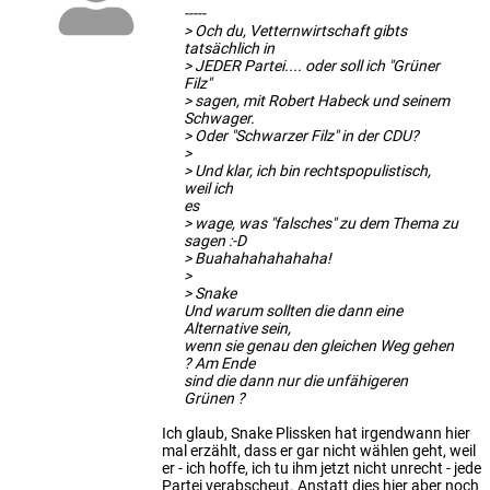
-----
> Och du, Vetternwirtschaft gibts
tatsächlich in
> JEDER Partei.... oder soll ich "Grüner
Filz"
> sagen, mit Robert Habeck und seinem
Schwager.
> Oder "Schwarzer Filz" in der CDU?
>
> Und klar, ich bin rechtspopulistisch,
weil ich
es
> wage, was "falsches" zu dem Thema zu
sagen :-D
> Buahahahahahaha!
>
> Snake
Und warum sollten die dann eine
Alternative sein,
wenn sie genau den gleichen Weg gehen
? Am Ende
sind die dann nur die unfähigeren
Grünen ?
Ich glaub, Snake Plissken hat irgendwann hier
mal erzählt, dass er gar nicht wählen geht, weil
er - ich hoffe, ich tu ihm jetzt nicht unrecht - jede
Partei verabscheut. Anstatt dies hier aber noch