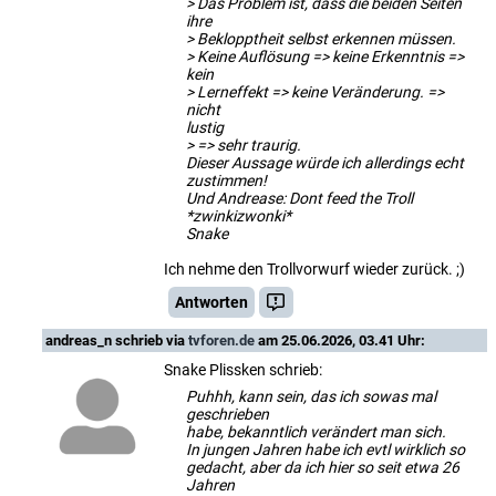
> Das Problem ist, dass die beiden Seiten
ihre
> Beklopptheit selbst erkennen müssen.
> Keine Auflösung => keine Erkenntnis =>
kein
> Lerneffekt => keine Veränderung. =>
nicht
lustig
> => sehr traurig.
Dieser Aussage würde ich allerdings echt
zustimmen!
Und Andrease: Dont feed the Troll
*zwinkizwonki*
Snake
Ich nehme den Trollvorwurf wieder zurück. ;)
Antworten
andreas_n
schrieb via
tvforen.de
am 25.06.2026, 03.41 Uhr:
Snake Plissken schrieb:
Puhhh, kann sein, das ich sowas mal
geschrieben
habe, bekanntlich verändert man sich.
In jungen Jahren habe ich evtl wirklich so
gedacht, aber da ich hier so seit etwa 26
Jahren