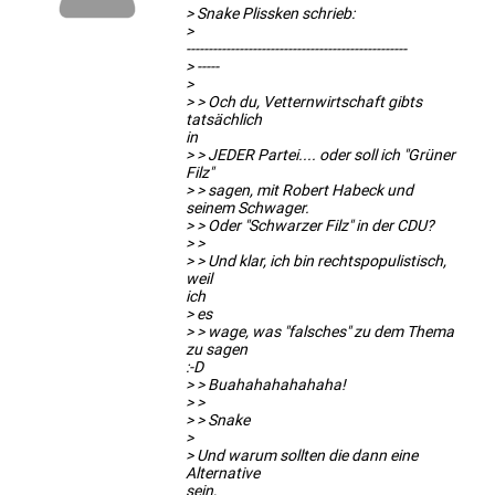
> Snake Plissken schrieb:
>
--------------------------------------------------
> -----
>
> > Och du, Vetternwirtschaft gibts
tatsächlich
in
> > JEDER Partei.... oder soll ich "Grüner
Filz"
> > sagen, mit Robert Habeck und
seinem Schwager.
> > Oder "Schwarzer Filz" in der CDU?
> >
> > Und klar, ich bin rechtspopulistisch,
weil
ich
> es
> > wage, was "falsches" zu dem Thema
zu sagen
:-D
> > Buahahahahahaha!
> >
> > Snake
>
> Und warum sollten die dann eine
Alternative
sein,