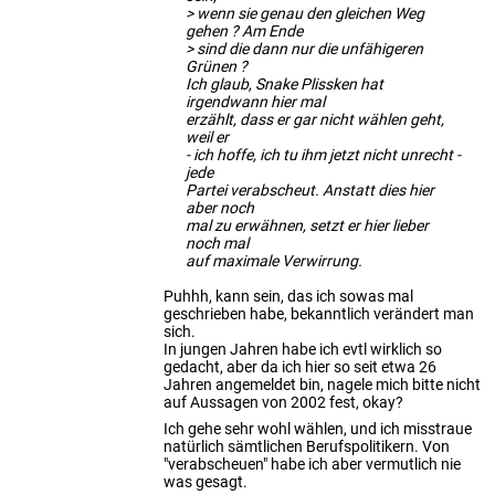
> wenn sie genau den gleichen Weg
gehen ? Am Ende
> sind die dann nur die unfähigeren
Grünen ?
Ich glaub, Snake Plissken hat
irgendwann hier mal
erzählt, dass er gar nicht wählen geht,
weil er
- ich hoffe, ich tu ihm jetzt nicht unrecht -
jede
Partei verabscheut. Anstatt dies hier
aber noch
mal zu erwähnen, setzt er hier lieber
noch mal
auf maximale Verwirrung.
Puhhh, kann sein, das ich sowas mal
geschrieben habe, bekanntlich verändert man
sich.
In jungen Jahren habe ich evtl wirklich so
gedacht, aber da ich hier so seit etwa 26
Jahren angemeldet bin, nagele mich bitte nicht
auf Aussagen von 2002 fest, okay?
Ich gehe sehr wohl wählen, und ich misstraue
natürlich sämtlichen Berufspolitikern. Von
"verabscheuen" habe ich aber vermutlich nie
was gesagt.