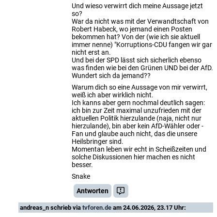
Und wieso verwirrt dich meine Aussage jetzt
so?
War da nicht was mit der Verwandtschaft von
Robert Habeck, wo jemand einen Posten
bekommen hat? Von der (wie ich sie aktuell
immer nenne) "Korruptions-CDU fangen wir gar
nicht erst an.
Und bei der SPD lässt sich sicherlich ebenso
was finden wie bei den Grünen UND bei der AfD.
Wundert sich da jemand??
Warum dich so eine Aussage von mir verwirrt,
weiß ich aber wirklich nicht.
Ich kanns aber gern nochmal deutlich sagen:
ich bin zur Zeit maximal unzufrieden mit der
aktuellen Politik hierzulande (naja, nicht nur
hierzulande), bin aber kein AfD-Wähler oder -
Fan und glaube auch nicht, das die unsere
Heilsbringer sind.
Momentan leben wir echt in Scheißzeiten und
solche Diskussionen hier machen es nicht
besser.
Snake
Antworten
andreas_n
schrieb via
tvforen.de
am 24.06.2026, 23.17 Uhr: