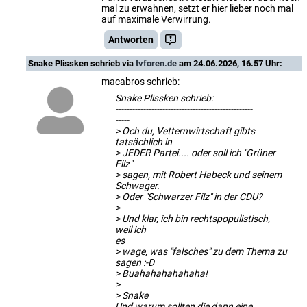
mal zu erwähnen, setzt er hier lieber noch mal
auf maximale Verwirrung.
Antworten
Snake Plissken
schrieb via
tvforen.de
am 24.06.2026, 16.57 Uhr:
macabros schrieb:
Snake Plissken schrieb:
--------------------------------------------------
-----
> Och du, Vetternwirtschaft gibts
tatsächlich in
> JEDER Partei.... oder soll ich "Grüner
Filz"
> sagen, mit Robert Habeck und seinem
Schwager.
> Oder "Schwarzer Filz" in der CDU?
>
> Und klar, ich bin rechtspopulistisch,
weil ich
es
> wage, was "falsches" zu dem Thema zu
sagen :-D
> Buahahahahahaha!
>
> Snake
Und warum sollten die dann eine