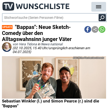
"Bappas": Neue Sketch-
UPDATE
Comedy über den
Alltagswahnsinn junger Väter
von Vera Tidona
in
News national
(02.10.2025, 15.40 Uhr/ursprünglich erschienen am
04.07.2025)
BR/La Piscine/Jan Linnartz
Sebastian Winkler (l.) und Simon Pearce (r.) sind die
"Bappas"