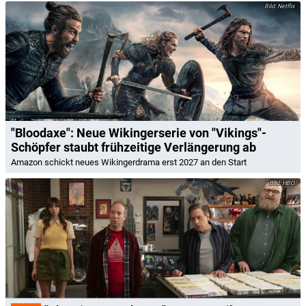
Netflix
"Bloodaxe": Neue Wikingerserie von "Vikings"-
Schöpfer staubt frühzeitige Verlängerung ab
Amazon schickt neues Wikingerdrama erst 2027 an den Start
HBO