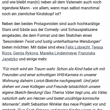
und wie bleibt man(n) neben all dem Vatersein auch noch
irgendwie Mann - vor allem, wenn man selbst manchmal
noch ein ziemlicher Kindskopf ist?
Neben den beiden Protagonisten sind auch hochkarätige
Stars und Gäste aus der Comedy- und Schauspielszene
eingeladen, die dem Format und den Sketchen einen
besonderen Twist und lustig unterhaltsame Wendungen
bieten möchten. Mit dabei sind etwa
Felix Lobrecht
,
Teresa
Rizos
,
Genija Rykova
,
Mareike Lindenmeyer
,
Franziska
Janetzko
und einige mehr.
Für mich wird ein Traum wahr. Schon als Kind habe ich mit
Freunden und einer schrottigen VHS-Kamera in unserer
Wohnung daheim Loriot-Sketche nachgespielt. Und jetzt
drehen wir zwei Kollegen und Freunde tatsächlich unsere
eigene Sketch-Sendung! Das Thema Väter liegt uns, als Väter,
natürlich sehr am Herzen und bietet unzählige komische
Momente
, stellt Sebastian Winkler das neue Projekt vor und