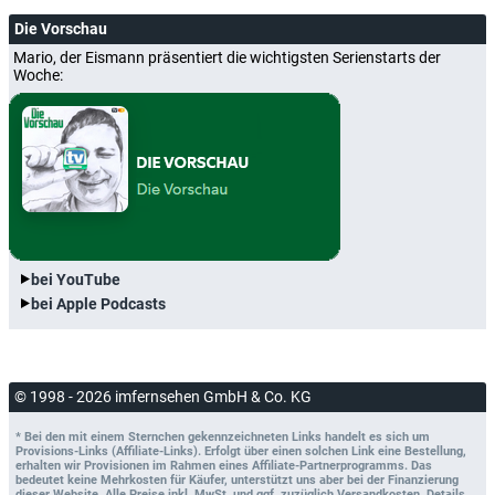
Die Vorschau
Mario, der Eismann präsentiert die wichtigsten Serienstarts der
Woche:
bei YouTube
bei Apple Podcasts
© 1998 - 2026 imfernsehen GmbH & Co. KG
* Bei den mit einem Sternchen gekennzeichneten Links handelt es sich um
Provisions-Links (Affiliate-Links). Erfolgt über einen solchen Link eine Bestellung,
erhalten wir Provisionen im Rahmen eines Affiliate-Partnerprogramms. Das
bedeutet keine Mehrkosten für Käufer, unterstützt uns aber bei der Finanzierung
dieser Website. Alle Preise inkl. MwSt. und ggf. zuzüglich Versandkosten. Details