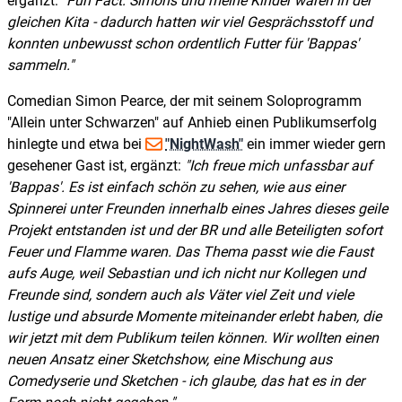
ergänzt:
Fun Fact: Simons und meine Kinder waren in der
gleichen Kita - dadurch hatten wir viel Gesprächsstoff und
konnten unbewusst schon ordentlich Futter für 'Bappas'
sammeln.
Comedian Simon Pearce, der mit seinem Soloprogramm
"Allein unter Schwarzen" auf Anhieb einen Publikumserfolg
hinlegte und etwa bei
"NightWash"
ein immer wieder gern
gesehener Gast ist, ergänzt:
Ich freue mich unfassbar auf
'Bappas'. Es ist einfach schön zu sehen, wie aus einer
Spinnerei unter Freunden innerhalb eines Jahres dieses geile
Projekt entstanden ist und der BR und alle Beteiligten sofort
Feuer und Flamme waren. Das Thema passt wie die Faust
aufs Auge, weil Sebastian und ich nicht nur Kollegen und
Freunde sind, sondern auch als Väter viel Zeit und viele
lustige und absurde Momente miteinander erlebt haben, die
wir jetzt mit dem Publikum teilen können. Wir wollten einen
neuen Ansatz einer Sketchshow, eine Mischung aus
Comedyserie und Sketchen - ich glaube, das hat es in der