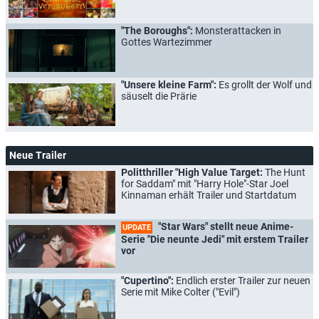
"The Boroughs":
Monsterattacken in
Gottes Wartezimmer
"Unsere kleine Farm":
Es grollt der Wolf und
säuselt die Prärie
Neue Trailer
Politthriller "High Value Target:
The Hunt
for Saddam" mit "Harry Hole"-Star Joel
Kinnaman erhält Trailer und Startdatum
"Star Wars" stellt neue Anime-
UPDATE
Serie "Die neunte Jedi" mit erstem Trailer
vor
"Cupertino":
Endlich erster Trailer zur neuen
Serie mit Mike Colter ("Evil")