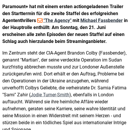
Paramount+ hat mit einem ersten actiongeladenen Trailer
den Starttermin für die zweite Staffel des erfolgreichen
Agententhrillers
"The Agency"
mit
Michael Fassbender
in
der Hauptrolle enthüllt: Am Sonntag, den 21. Juni
erscheinen alle zehn Episoden der neuen Staffel auf einen
Schlag auch hierzulande beim Streaminganbieter.
Im Zentrum steht der CIA-Agent Brandon Colby (Fassbender),
genannt "Martian", der seine verdeckte Operation im Sudan
kurzfristig abbrechen musste und zur Londoner Außenstelle
zurückgerufen wird. Dort erhält er den Auftrag, Probleme bei
den Operationen in der Ukraine anzugehen, während
unverhofft Colbys Geliebte, die verheiratete Dr. Samia Fatima
"Sami" Zahir (
Jodie Turner-Smith
), ebenfalls in London
auftaucht. Während sie ihre heimliche Affäre wieder
aufnehmen, geraten seine Karriere, seine wahre Identität und
seine Mission in einen Widerstreit mit seinem Herzen - und
stürzen beide in ein tödliches Spiel aus internationaler Intrige
und Spionage.