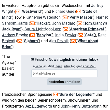
In weiteren Hauptrollen gibt es ein Wiedersehen mit
Jeffrey
Wright
(
"Westworld"
) und
Richard Gere
(
"State of
Mind"
) sowie
Katherine Waterston
(
"Perry Mason"
),
Harriet
Sansom Harris
(
"Hacks"
),
John Magaro
(
"Tom Clancy's
Jack Ryan"
),
Saura Lightfoot-Leon
(
"American Primeval"
),
Andrew Brooke
(
"Babylon"
),
India Fowler
(
"Safe"
),
Reza
Brojerdi
(
"Sløborn"
) und
Alex Reznik
(
"What About
Brian"
).
"The
✉ Frische News täglich in deiner Inbox
Agency"
A
lle neuen Meldungen jeden Tag gratis per Mail.
basiert
auf der
kostenlos anmelden
französischen Spionageserie
"Büro der Legenden"
und
wird von den beiden Serienschöpfern, Showrunnern und
Produzenten
Jez Butterworth
und
John-Henry Butterworth
für