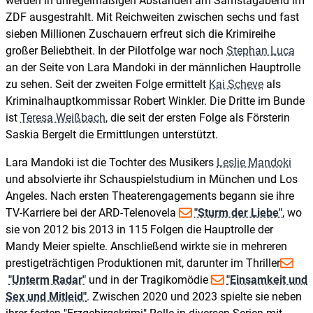
werden in unregelmäßigen Abständen am Samstagabend im
ZDF ausgestrahlt. Mit Reichweiten zwischen sechs und fast
sieben Millionen Zuschauern erfreut sich die Krimireihe
großer Beliebtheit. In der Pilotfolge war noch
Stephan Luca
an der Seite von Lara Mandoki in der männlichen Hauptrolle
zu sehen. Seit der zweiten Folge ermittelt
Kai Scheve
als
Kriminalhauptkommissar Robert Winkler. Die Dritte im Bunde
ist
Teresa Weißbach
, die seit der ersten Folge als Försterin
Saskia Bergelt die Ermittlungen unterstützt.
Lara Mandoki ist die Tochter des Musikers
Leslie Mandoki
und absolvierte ihr Schauspielstudium in München und Los
Angeles. Nach ersten Theaterengagements begann sie ihre
TV-Karriere bei der ARD-Telenovela
"Sturm der Liebe"
, wo
sie von 2012 bis 2013 in 115 Folgen die Hauptrolle der
Mandy Meier spielte. Anschließend wirkte sie in mehreren
prestigeträchtigen Produktionen mit, darunter im Thriller
"Unterm Radar"
und in der Tragikomödie
"Einsamkeit und
Sex und Mitleid"
. Zwischen 2020 und 2023 spielte sie neben