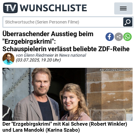
Überraschender Ausstieg beim
"Erzgebirgskrimi":
Schauspielerin verlässt beliebte ZDF-Reihe
von Glenn Riedmeier
in
News national
(03.07.2025, 19.20 Uhr)
ZDF/Uwe Frauendorf
Der "Erzgebirgskrimi" mit Kai Scheve (Robert Winkler)
und Lara Mandoki (Karina Szabo)