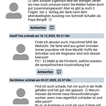
😥 Sehr schade! Eigentlich eine der wenigen Serien
wo man noch schauen kann! Die Beiden haben doch
gut zusammengepasst! Aber es gibt ja noch 3
Folgen. Der 2. Schlag der Serie nach dem
altersbedingten Ausstieg von Schmidt-Schaller als
Papa Bergelt. 🙁
Antworten
Hauff Fan
schrieb am 16.12.2025, 09.21 Uhr:
Finde ich absolut auch, manchmal fehlt die
Weitsicht. Die Serie wird aus guten Gründen
immer populärer mit ihrer Mystik! Hoffe die
Schreiber und der Regisseur sind sich dessen
bewusst!
PS ! : Es bleibt ja die Försterin, welche sowieso
die sympathischere Ausstrahlung hat
Antworten
DerGlotzer
schrieb am 03.07.2025, 23.57 Uhr:
Find ich auch schade, hat mir auch in der Rolle
gefallen und hat gut rein gepasst. 🙁 Warum
müssen die immer neue Herausforderungen
suchen, wenn man eigentlich zufrieden ist und
alles passt?
Nu ja, es kommen ja noch ein paar Folgen mit