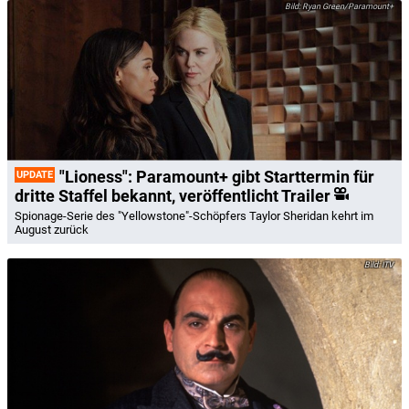
Ryan Green/Paramount+
"Lioness": Paramount+ gibt Starttermin für
UPDATE
dritte Staffel bekannt, veröffentlicht Trailer
Spionage-Serie des "Yellowstone"-Schöpfers Taylor Sheridan kehrt im
August zurück
ITV